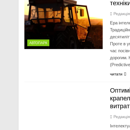
технік
Редакці
Ера інтел
Традиційн
десятиліт
АВТОПАРК
Проте в у
час посів
дорогим. 
(Predicti
читати
Оптимі
крапел
витрат
Редакці
Інтелекту