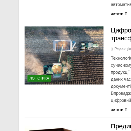
автомати
читати
Цифров
трансф
Редакці
Технологі
сучасному
продукції
ЛОГІСТИКА
даних час
документів
Впровадже
цифровий 
читати
Предик