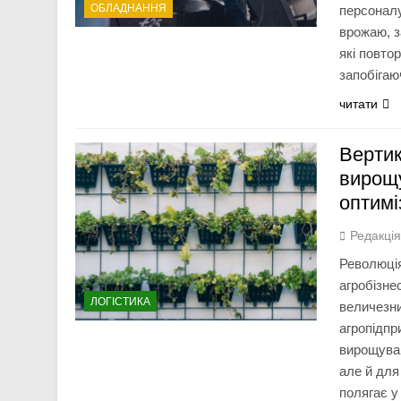
ОБЛАДНАННЯ
персоналу
врожаю, з
які повто
запобігаю
читати
Вертик
вирощу
оптимі
Редакці
Революці
агробізне
ЛОГІСТИКА
величезни
агропідпр
вирощуван
але й для
полягає у