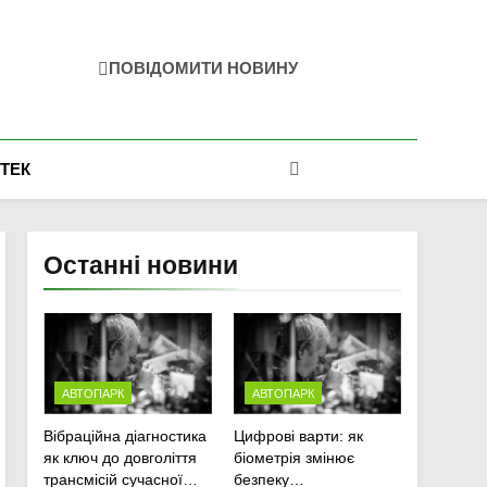
ПОВІДОМИТИ НОВИНУ
-ТЕК
Останні новини
АВТОПАРК
АВТОПАРК
Вібраційна діагностика
Цифрові варти: як
як ключ до довголіття
біометрія змінює
трансмісій сучасної
безпеку