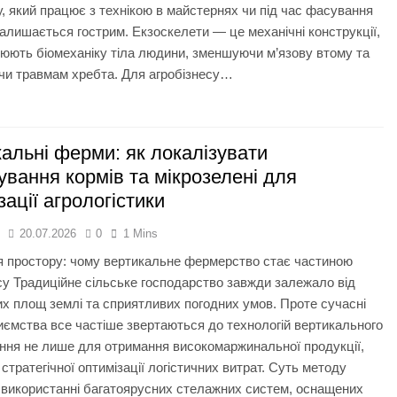
, який працює з технікою в майстернях чи під час фасування
алишається гострим. Екзоскелети — це механічні конструкції,
рюють біомеханіку тіла людини, зменшуючи м’язову втому та
чи травмам хребта. Для агробізнесу…
альні ферми: як локалізувати
вання кормів та мікрозелені для
зації агрологістики
я
20.07.2026
0
1 Mins
я простору: чому вертикальне фермерство стає частиною
су Традиційне сільське господарство завжди залежало від
х площ землі та сприятливих погодних умов. Проте сучасні
иємства все частіше звертаються до технологій вертикального
ня не лише для отримання високомаржинальної продукції,
 стратегічної оптимізації логістичних витрат. Суть методу
 використанні багатоярусних стелажних систем, оснащених