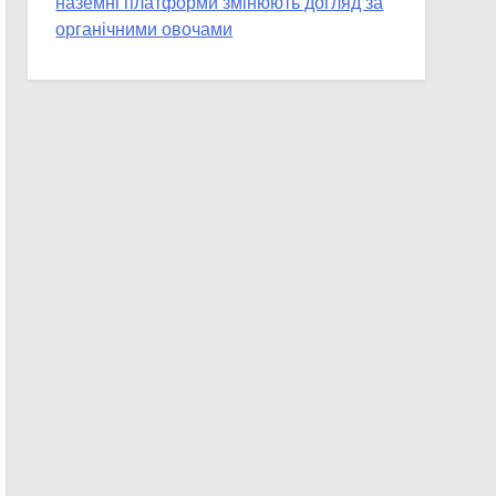
наземні платформи змінюють догляд за
органічними овочами
Пермакультурні стратегії управління
водними ресурсами: як зробити мале
господарство стійким до посухи
Точкове внесення ЗЗР за допомогою
дронів: як мала агротехніка рятує
врожай та бюджет
Інсектицидні рослини: природний щит
для фермерських господарств
Біозахист без хімії: як впровадити
корисних ентомофагів у теплиці