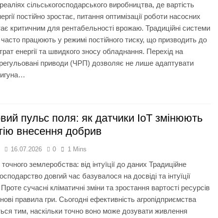
реаліях сільськогосподарського виробництва, де вартість
ергії постійно зростає, питання оптимізації роботи насосних
тає критичним для рентабельності врожаю. Традиційні системи
часто працюють у режимі постійного тиску, що призводить до
трат енергії та швидкого зносу обладнання. Перехід на
регульовані приводи (ЧРП) дозволяє не лише адаптувати
вигуна…
ий пульс поля: як датчики IoT змінюють
гію внесення добрив
я
16.07.2026
0
1 Mins
точного землеробства: від інтуїції до даних Традиційне
господарство довгий час базувалося на досвіді та інтуїції
 Проте сучасні кліматичні зміни та зростання вартості ресурсів
нові правила гри. Сьогодні ефективність агропідприємства
ься тим, наскільки точно воно може дозувати живлення