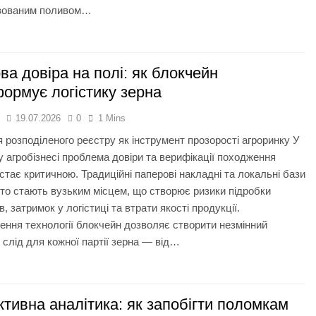
зованим поливом…
а довіра на полі: як блокчейн
ормує логістику зерна
я
19.07.2026
0
1 Mins
я розподіленого реєстру як інструмент прозорості агроринку У
 агробізнесі проблема довіри та верифікації походження
 стає критичною. Традиційні паперові накладні та локальні бази
то стають вузьким місцем, що створює ризики підробки
, затримок у логістиці та втрати якості продукції.
ння технології блокчейн дозволяє створити незмінний
слід для кожної партії зерна — від…
тивна аналітика: як запобігти поломкам