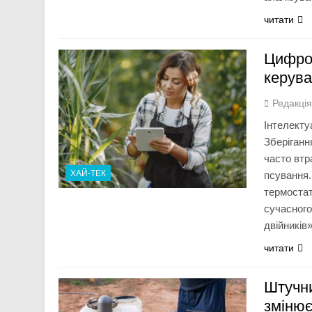
читати
Цифров
керува
Редакці
Інтелекту
Зберіганн
часто втр
ХАЙ-ТЕК
псування.
термостат
сучасного
двійників
читати
Штучни
змінює