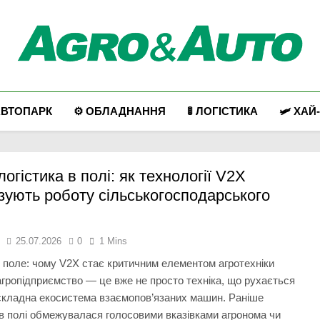
Agro & Auto
Новини Агротеху Та Логістики
АВТОПАРК
⚙️ ОБЛАДНАННЯ
🚦 ЛОГІСТИКА
🛩️ ХАЙ
логістика в полі: як технології V2X
зують роботу сільськогосподарського
я
25.07.2026
0
1 Mins
поле: чому V2X стає критичним елементом агротехніки
гропідприємство — це вже не просто техніка, що рухається
складна екосистема взаємопов’язаних машин. Раніше
 в полі обмежувалася голосовими вказівками агронома чи