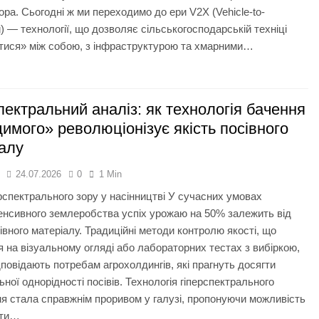
ора. Сьогодні ж ми переходимо до ери V2X (Vehicle-to-
g) — технології, що дозволяє сільськогосподарській техніці
тися» між собою, з інфраструктурою та хмарними…
пектральний аналіз: як технологія бачення
имого» революціонізує якість посівного
алу
я
24.07.2026
0
1 Min
рспектрального зору у насінництві У сучасних умовах
енсивного землеробства успіх урожаю на 50% залежить від
сівного матеріалу. Традиційні методи контролю якості, що
 на візуальному огляді або лабораторних тестах з вибіркою,
дповідають потребам агрохолдингів, які прагнуть досягти
ної однорідності посівів. Технологія гіперспектрального
я стала справжнім проривом у галузі, пропонуючи можливість
ати…