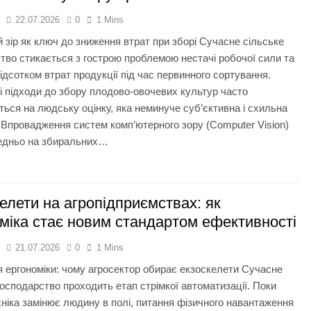
я
22.07.2026
0
1 Mins
зір як ключ до зниження втрат при зборі Сучасне сільське
тво стикається з гострою проблемою нестачі робочої сили та
ідсотком втрат продукції під час первинного сортування.
і підходи до збору плодово-овочевих культур часто
ься на людську оцінку, яка неминуче суб’єктивна і схильна
 Впровадження систем комп’ютерного зору (Computer Vision)
едньо на збиральних…
елети на агропідприємствах: як
міка стає новим стандартом ефективності
я
21.07.2026
0
1 Mins
 ергономіки: чому агросектор обирає екзоскелети Сучасне
господарство проходить етап стрімкої автоматизації. Поки
ніка замінює людину в полі, питання фізичного навантаження