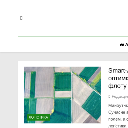
Перейти
до
вмісту
🚜 
Smart-
оптимі
флоту
Редакці
Майбутнє 
Сучасне а
ЛОГІСТИКА
полем, а 
логістика