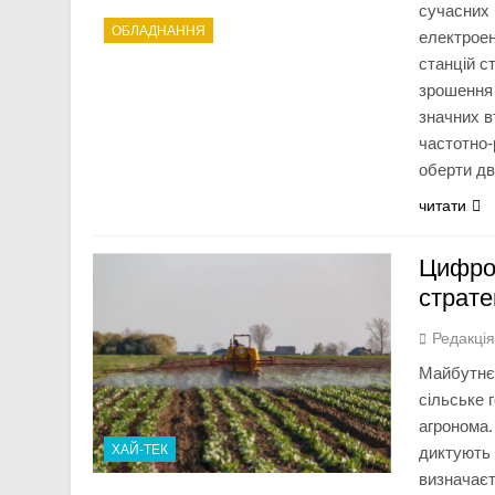
сучасних 
ОБЛАДНАННЯ
електроен
станцій с
зрошення 
значних в
частотно-
оберти д
читати
Цифров
страте
Редакці
Майбутнє 
сільське 
агронома.
ХАЙ-ТЕК
диктують 
визначаєт