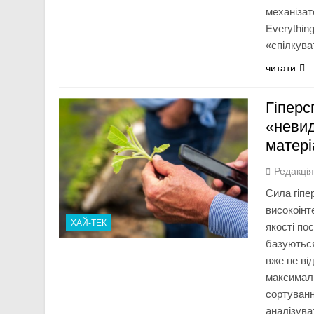
механізат
Everythin
«спілкува
читати
Гіперс
«невид
матері
Редакці
Сила гіпе
високоінт
ХАЙ-ТЕК
якості по
базуються
вже не ві
максималь
сортуванн
аналізув