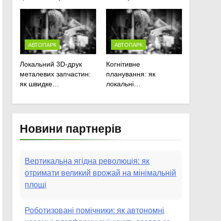
агротехніки
агропідприємств
АВТОПАРК
АВТОПАРК
Локальний 3D-друк
Когнітивне
металевих запчастин:
планування: як
як швидке
локальні
прототипування рятує
мікрокліматичні ризики
посівну
змінюють графіки
польових робіт
Новини партнерів
Вертикальна ягідна революція: як
отримати великий врожай на мінімальній
площі
Роботизовані помічники: як автономні