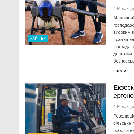
Редакці
Машинний 
господарс
високим в
ХАЙ-ТЕК
Традиційн
покладают
до втоми.
безпосер
читати
Екзоск
ергоно
Редакці
Революція
сільське 
робототех