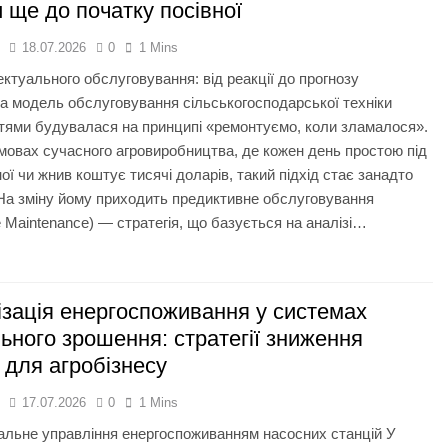
и ще до початку посівної
я
18.07.2026
0
1 Mins
ектуального обслуговування: від реакції до прогнозу
а модель обслуговування сільськогосподарської техніки
тями будувалася на принципі «ремонтуємо, коли зламалося».
мовах сучасного агровиробництва, де кожен день простою під
ної чи жнив коштує тисячі доларів, такий підхід стає занадто
На зміну йому приходить предиктивне обслуговування
ve Maintenance) — стратегія, що базується на аналізі…
зація енергоспоживання у системах
ьного зрошення: стратегії зниження
 для агробізнесу
я
17.07.2026
0
1 Mins
альне управління енергоспоживанням насосних станцій У