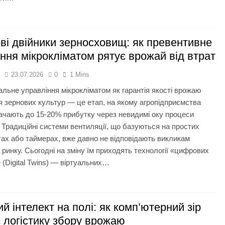
і двійники зерносховищ: як превентивне
ння мікрокліматом рятує врожай від втрат
я
23.07.2026
0
1 Mins
альне управління мікрокліматом як гарантія якості врожаю
я зернових культур — це етап, на якому агропідприємства
ачають до 15-20% прибутку через невидимі оку процеси
 Традиційні системи вентиляції, що базуються на простих
ах або таймерах, вже давно не відповідають викликам
 ринку. Сьогодні на зміну їм приходять технології «цифрових
» (Digital Twins) — віртуальних…
й інтелект на полі: як комп’ютерний зір
 логістику збору врожаю