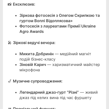
📸
Ексклюзив:
Зіркова фотосесія з Олегом Скрипкою та
гуртом Воплі Відоплясова»
Фотосесія з лауреатами Премії Ukraine
Agro Awards
🎤
Зіркові ведучі вечора:
Микита Добринін
— медійний магніт
подій бізнес-класу
Зіновій Карич
— харизматичний майстер
мікрофона
🎷
Музичне супроводження:
Легендарний джаз-гурт “Різні”
— живий
джаз під келих вина під час фуршету
🍴
Преміальний фуршет: