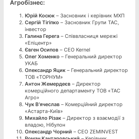
Агробізнес:
Юрій Косюк
– Засновник і керівник МХП
Сергій Тігіпко
– Засновник Групи ТАС,
інвестор
Галина Герега
– Співвласниця мережі
«Епіцентр»
Євген Осипов
– CEO Kernel
Олег Хоменко
– Генеральний директор
УКАБ
Олександр Яцик
– Генеральний директор
ТОВ «ТОРНУМ»
Антон Жемердеєв
– Директор
комерційного департаменту ТОВ «ТАС
Агро»
Чук В’ячеслав
– Комерційний директор
«Астарта-Київ»
Михайло Різак
– Директор з взаємодії з
владою, Нібулон
Олександр Чорний
– СЕО ZEMINVEST
Роман Кантаровський
– Керівник