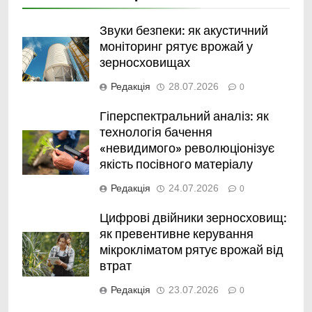
Звуки безпеки: як акустичний
моніторинг рятує врожай у
зерносховищах
Редакція
28.07.2026
0
Гіперспектральний аналіз: як
технологія бачення
«невидимого» революціонізує
якість посівного матеріалу
Редакція
24.07.2026
0
Цифрові двійники зерносховищ:
як превентивне керування
мікрокліматом рятує врожай від
втрат
Редакція
23.07.2026
0