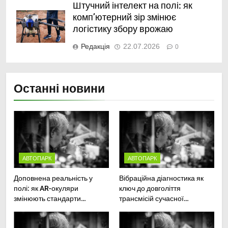
Штучний інтелект на полі: як
комп’ютерний зір змінює
логістику збору врожаю
Редакція
22.07.2026
0
Останні новини
АВТОПАРК
АВТОПАРК
Доповнена реальність у
Вібраційна діагностика як
полі: як AR-окуляри
ключ до довголіття
змінюють стандарти
трансмісій сучасної
ремонту
агротехніки
сільськогосподарської