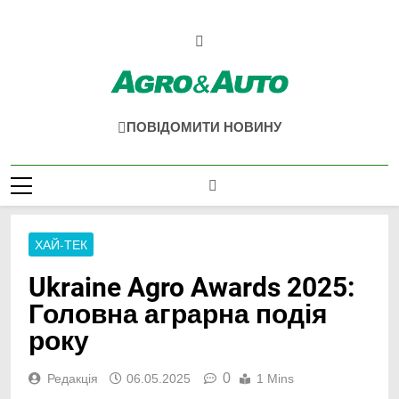
Перейти
до
вмісту
Agro & Auto
Новини Агротеху Та Логістики
ПОВІДОМИТИ НОВИНУ
ХАЙ-ТЕК
Ukraine Agro Awards 2025:
Головна аграрна подія
року
0
Редакція
06.05.2025
1 Mins