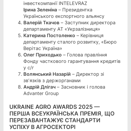
інвесткомпанії INTELEVRAZ
Ірина Зеленіна
– Президентка
Українського експортного альянсу
Валерій Ткачов
– Заступник директора
департаменту АТ «Укрзалізниця»
Катерина Постоленко
– Керівниця
департаменту сталого розвитку, «Бюро
Верітас Україна»
Олег Приходько
– Голова правління
Фонду часткового гарантування кредитів
у с/г
Волянський Назарій
– Директор зі
звʼязків з держорганами
Андрій Длігач
– Засновник і голова
Advanter Group
UKRAINE AGRO AWARDS 2025 —
ПЕРША ВСЕУКРАЇНСЬКА ПРЕМІЯ, ЩО
ПЕРЕЗАВАНТАЖУЄ СТАНДАРТИ
УСПІХУ В АГРОСЕКТОРІ