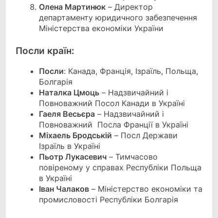
Олена Мартинюк
– Директор
департаменту юридичного забезпечення
Міністерства економіки України
Посли країн:
Посли
: Канада, Франція, Ізраїль, Польща,
Болгарія
Наталка Цмоць
– Надзвичайний і
Повноважний Посол Канади в Україні
Гаеля Весьєра
– Надзвичайний і
Повноважний Посла Франції в Україні
Міхаель Бродській
– Посл Держави
Ізраїль в Україні
Пьотр Лукасевич
– Тимчасово
повіреному у справах Республіки Польща
в Україні
Іван Чалаков
– Міністерство економіки та
промисловості Республіки Болгарія