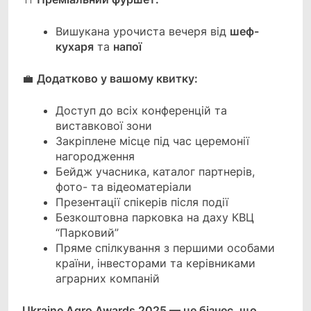
Вишукана урочиста вечеря від
шеф-
кухаря
та
напої
💼
Додатково у вашому квитку:
Доступ до всіх конференцій та
виставкової зони
Закріплене місце під час церемонії
нагородження
Бейдж учасника, каталог партнерів,
фото- та відеоматеріали
Презентації спікерів після події
Безкоштовна парковка на даху КВЦ
“Парковий”
Пряме спілкування з першими особами
країни, інвесторами та керівниками
аграрних компаній
Ukraine Agro Awards 2025 — це бізнес, що