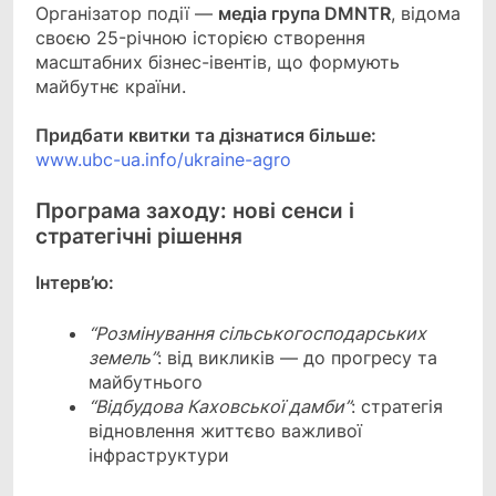
Організатор події —
медіа група DMNTR
, відома
своєю 25-річною історією створення
масштабних бізнес-івентів, що формують
майбутнє країни.
Придбати квитки та дізнатися більше:
www.ubc-ua.info/ukraine-agro
Програма заходу: нові сенси і
стратегічні рішення
Інтерв’ю:
“Розмінування сільськогосподарських
земель”
: від викликів — до прогресу та
майбутнього
“Відбудова Каховської дамби”
: стратегія
відновлення життєво важливої
інфраструктури