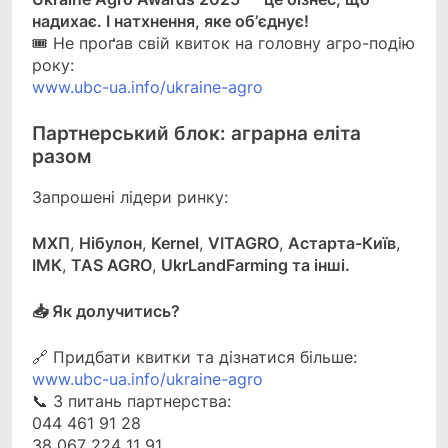
надихає. І натхнення, яке об’єднує!
🎟 Не проґав свій квиток на головну агро-подію
року:
www.ubc-ua.info/ukraine-agro
Партнерський блок: аграрна еліта
разом
Запрошені лідери ринку:
МХП
,
Нібулон
,
Kernel
,
VITAGRO
,
Астарта-Київ
,
ІМК
,
TAS AGRO
,
UkrLandFarming та інші.
📥 Як долучитись?
🔗 Придбати квитки та дізнатися більше:
www.ubc-ua.info/ukraine-agro
📞 З питань партнерства:
044 461 91 28
38 067 224 11 91