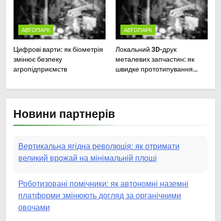
техніки
АВТОПАРК
АВТОПАРК
Цифрові варти: як біометрія
Локальний 3D-друк
змінює безпеку
металевих запчастин: як
агропідприємств
швидке прототипування
рятує посівну
Вертикальна ягідна революція: як отримати
Новини партнерів
великий врожай на мінімальній площі
Роботизовані помічники: як автономні наземні
платформи змінюють догляд за органічними
овочами
Пермакультурні стратегії управління водними
ресурсами: як зробити мале господарство стійким
до посухи