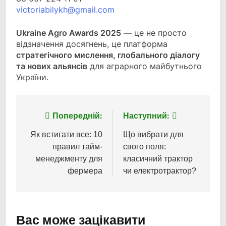
victoriabilykh@gmail.com
Ukraine Agro Awards 2025
— це не просто
відзначення досягнень, це платформа
стратегічного мислення, глобального діалогу
та нових альянсів
для аграрного майбутнього
України.
Попередній:
Наступний:
Навігація
записів
Як встигати все: 10
Що вибрати для
правил тайм-
свого поля:
менеджменту для
класичний трактор
фермера
чи електротрактор?
Вас може зацікавити