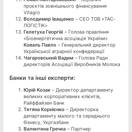
проєктів зовнішнього фінансування
Vitagro
Володимир Іващенко
– СЕО ТОВ «ТАС-
ЛОГІСТІК»
Гелетуха Георгій
– Голова правління
«Біоенергетична асоціація України»
Коваль Павло
– Генеральний директор
Української аграрної конфедерації
Чагаровський Вадим
– Голова Ради
директорів Асоціації Виробників Молока
Банки та інші експерти:
Юрій Козак
– Директор департаменту
великих корпоративних клієнтів,
Райффайзен Банк
Тетяна Корнієнко
– Директорка
департаменту малого та середнього
бізнесу, Укргазбанк
Валентина Гречка
– Партнер