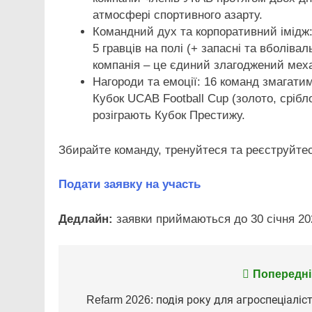
атмосфері спортивного азарту.
Командний дух та корпоративний імідж: 
5 гравців на полі (+ запасні та вболіва
компанія – це єдиний злагоджений меха
Нагороди та емоції: 16 команд змагатим
Кубок UCAB Football Cup (золото, срібло
розіграють Кубок Престижу.
Збирайте команду, тренуйтеся та реєструйте
Подати заявку на участь
Дедлайн:
заявки приймаються до 30 січня 202
Попередні
Навігація
записів
Refarm 2026: подія року для агроспеціаліст