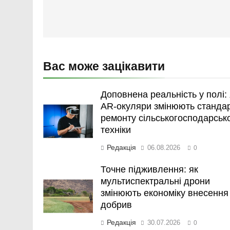
Вас може зацікавити
Доповнена реальність у полі: 
AR-окуляри змінюють станда
ремонту сільськогосподарськ
техніки
Редакція
06.08.2026
0
Точне підживлення: як
мультиспектральні дрони
змінюють економіку внесення
добрив
Редакція
30.07.2026
0