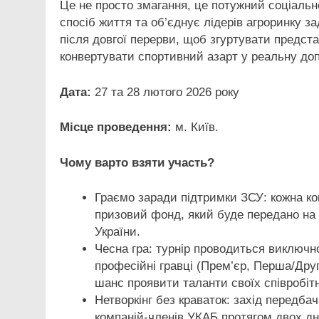
Це не просто змагання, це потужний соціальн
спосіб життя та об’єднує лідерів агроринку з
після довгої перерви, щоб згуртувати представ
конвертувати спортивний азарт у реальну до
Дата:
27 та 28 лютого 2026 року
Місце проведення:
м. Київ.
Чому варто взяти участь?
Граємо заради підтримки ЗСУ: кожна ко
призовий фонд, який буде передано на 
України.
Чесна гра: турнір проводиться виключн
професійні гравці (Прем’єр, Перша/Друг
шанс проявити таланти своїх співробітни
Нетворкінг без краваток: захід передб
компаній-членів УКАБ протягом двох дні