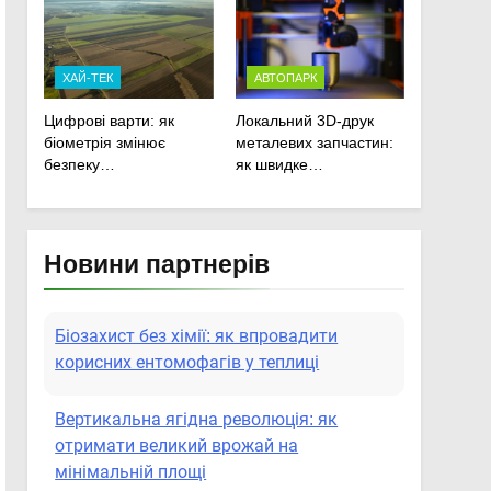
сільськогосподарської
техніки
ХАЙ-ТЕК
АВТОПАРК
Цифрові варти: як
Локальний 3D-друк
біометрія змінює
металевих запчастин:
безпеку
як швидке
агропідприємств
прототипування рятує
посівну
Новини партнерів
Біозахист без хімії: як впровадити
корисних ентомофагів у теплиці
Вертикальна ягідна революція: як
отримати великий врожай на
мінімальній площі