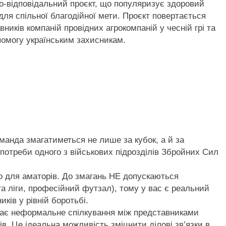
о-відповідальний проєкт, що популяризує здоровий
адля спільної благодійної мети. Проєкт повертається
ників компаній провідних агрокомпаній у чесній грі та
помогу українським захисникам.
манда змагатиметься не лише за кубок, а й за
потреби одного з військових підрозділів Збройних Сил
о для аматорів. До змагань НЕ допускаються
а ліги, професійний футзал), тому у вас є реальний
ків у рівній боротьбі.
ачає неформальне спілкування між представниками
в. Це ідеальна можливість зміцнити ділові зв’язки в