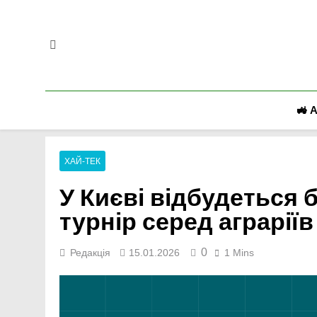
Перейти
до
вмісту
🚜 
ХАЙ-ТЕК
У Києві відбудеться
турнір серед аграріїв
0
Редакція
15.01.2026
1 Mins