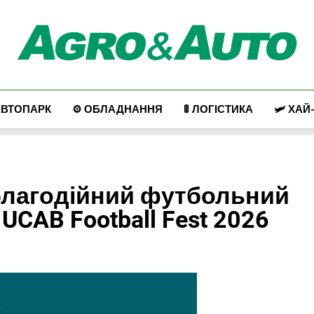
Agro & Auto
Новини Агротеху Та Логістики
АВТОПАРК
⚙️ ОБЛАДНАННЯ
🚦 ЛОГІСТИКА
🛩️ ХАЙ
 благодійний футбольний
 UCAB Football Fest 2026