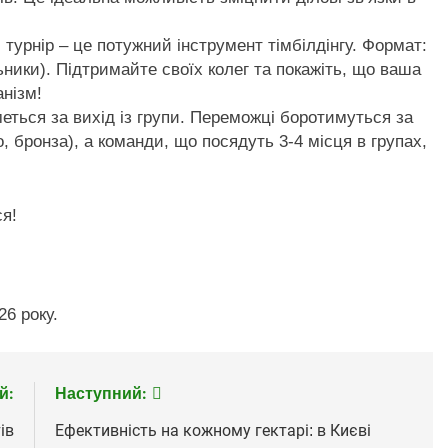
турнір – це потужний інструмент тімбілдінгу. Формат:
льники). Підтримайте своїх колег та покажіть, що ваша
нізм!
еться за вихід із групи. Переможці боротимуться за
, бронза), а команди, що посядуть 3-4 місця в групах,
ся!
6 року.
й:
Наступний:
ів
Ефективність на кожному гектарі: в Києві