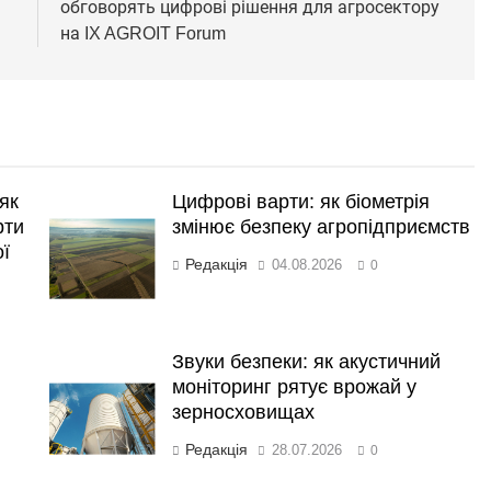
обговорять цифрові рішення для агросектору
на IX AGROIT Forum
як
Цифрові варти: як біометрія
рти
змінює безпеку агропідприємств
ої
Редакція
04.08.2026
0
Звуки безпеки: як акустичний
моніторинг рятує врожай у
зерносховищах
Редакція
28.07.2026
0