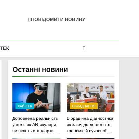
ПОВІДОМИТИ НОВИНУ
-ТЕК
Останні новини
ХАЙ-ТЕК
ОБЛАДНАННЯ
Доповнена реальність
Вібраційна діагностика
у полі: як AR-окуляри
як ключ до довголіття
змінюють стандарти
трансмісій сучасної
ремонту
агротехніки