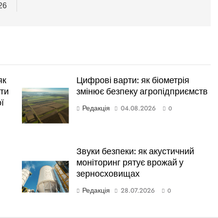
26
як
Цифрові варти: як біометрія
ти
змінює безпеку агропідприємств
ї
Редакція
04.08.2026
0
Звуки безпеки: як акустичний
моніторинг рятує врожай у
зерносховищах
Редакція
28.07.2026
0