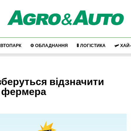
Agro & Auto
Новини Агротеху Та Логістики
АВТОПАРК
⚙️ ОБЛАДНАННЯ
🚦 ЛОГІСТИКА
🛩️ ХАЙ
и зберуться відзначити
ь фермера