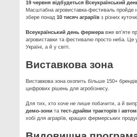
19 червня відбудеться Всеукраїнський де
Масштабна агровиставка-фестиваль пройде н
збере понад
10 тисяч
аграріїв
з різних куточк
Всеукраїнський день фермера
вже вп’яте п
агровиставки та фестивалю просто неба. Це у
Україні, а й у світі.
Виставкова зона
Виставкова зона охопить більше 150+ брендів:
цифрових рішень для агробізнесу.
Для тих, хто хоче не лише побачити, а й вип
демо-зони
та
тест-драйви
тракторів і автом
хобі для аграріїв, кращих фермерських продук
Видовищна програм