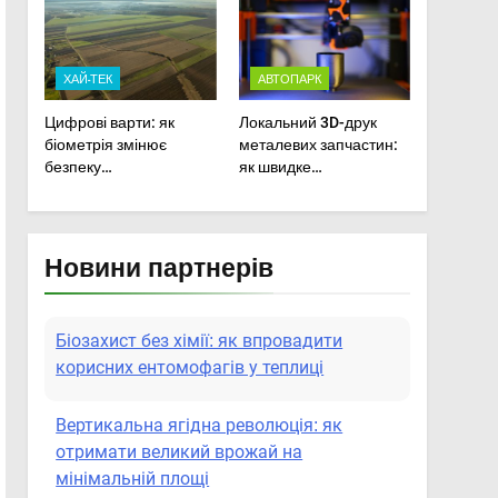
сільськогосподарської
техніки
ХАЙ-ТЕК
АВТОПАРК
Цифрові варти: як
Локальний 3D-друк
біометрія змінює
металевих запчастин:
безпеку
як швидке
агропідприємств
прототипування рятує
посівну
Новини партнерів
Біозахист без хімії: як впровадити
корисних ентомофагів у теплиці
Вертикальна ягідна революція: як
отримати великий врожай на
мінімальній площі