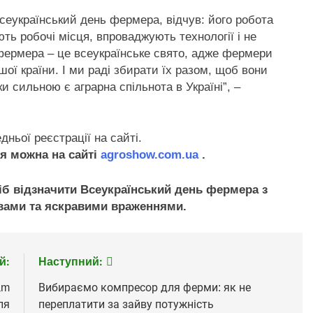
сеукраїнський день фермера, відчув: його робота
ють робочі місця, впроваджують технології і не
 фермера – це всеукраїнське свято, адже фермери
ї країни. І ми раді збирати їх разом, щоб вони
и сильною є аграрна спільнота в Україні”
, –
дньої реєстрації на сайті.
я можна на сайті
agroshow.com.ua
.
б відзначити Всеукраїнський день фермера з
ами та яскравими враженнями.
й:
Наступний:
am
Вибираємо компресор для ферми: як не
ля
переплатити за зайву потужність