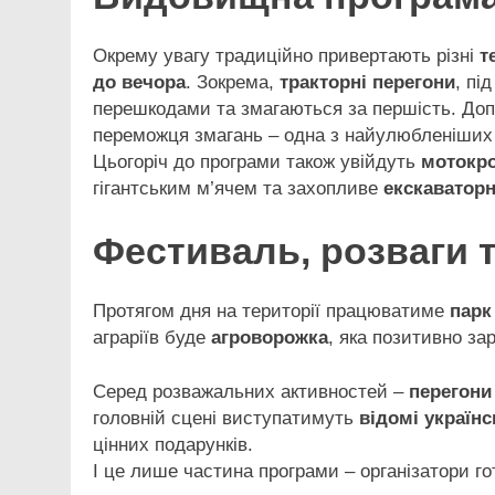
Окрему увагу традиційно привертають різні
т
до вечора
. Зокрема,
тракторні перегони
, пі
перешкодами та змагаються за першість. До
переможця змагань – одна з найулюбленіших 
Цьогоріч до програми також увійдуть
мотокр
гігантським м’ячем та захопливе
екскаватор
Фестиваль, розваги 
Протягом дня на території працюватиме
парк
аграріїв буде
агроворожка
, яка позитивно зар
Серед розважальних активностей –
перегони
головній сцені виступатимуть
відомі українс
цінних подарунків.
І це лише частина програми – організатори г