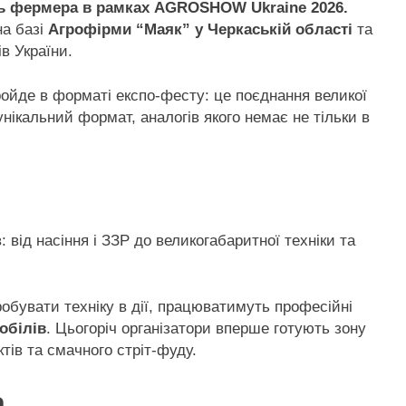
нь фермера в рамках AGROSHOW Ukraine 2026.
а базі
Агрофірми “Маяк” у Черкаській області
та
ів України.
ройде в форматі експо-фесту: це поєднання великої
нікальний формат, аналогів якого немає не тільки в
 від насіння і ЗЗР до великогабаритної техніки та
робувати техніку в дії, працюватимуть професійні
обілів
. Цьогоріч організатори вперше готують зону
тів та смачного стріт-фуду.
а