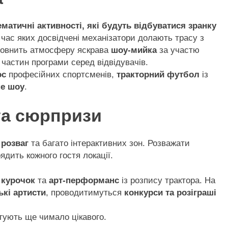
ематичні активності, які будуть відбуватися зранку
д час яких досвідчені механізатори долають трасу з
повнить атмосферу яскрава
шоу-мийка
за участю
частин програми серед відвідувачів.
ос
професійних спортсменів,
тракторний футбол
із
не шоу
.
та сюрпризи
 розваг
та багато інтерактивних зон. Розважати
ядить кожного гостя локації.
 курочок
та
арт-перформанс
із розпису трактора. На
ькі артисти
, проводитимуться
конкурси та розіграші
отують ще чимало цікавого.