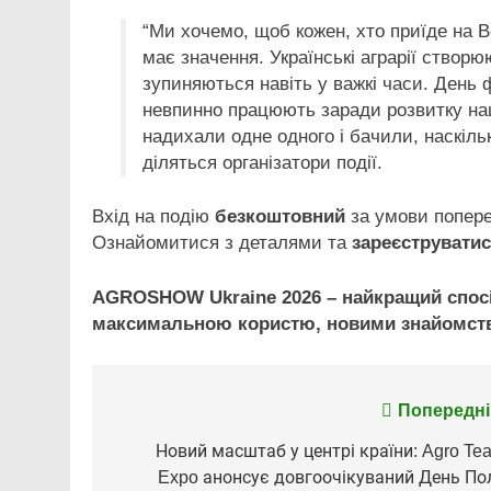
“Ми хочемо, щоб кожен, хто приїде на В
має значення. Українські аграрії створю
зупиняються навіть у важкі часи. День
невпинно працюють заради розвитку нашо
надихали одне одного і бачили, наскільк
діляться організатори події.
Вхід на подію
безкоштовний
за умови попере
Ознайомитися з деталями та
зареєструватис
AGROSHOW Ukraine 2026 – найкращий спосі
максимальною користю, новими знайомств
Попередні
Навігація
записів
Новий масштаб у центрі країни: Agro Te
Expo анонсує довгоочікуваний День По