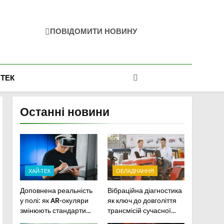
ПОВІДОМИТИ НОВИНУ
-ТЕК
Останні новини
ХАЙ-ТЕК
ОБЛАДНАННЯ
Доповнена реальність
Вібраційна діагностика
у полі: як AR-окуляри
як ключ до довголіття
змінюють стандарти
трансмісій сучасної
ремонту
агротехніки