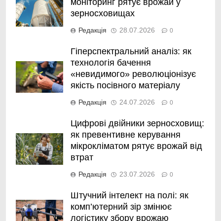
моніторинг рятує врожай у
зерносховищах
Редакція
28.07.2026
0
Гіперспектральний аналіз: як
технологія бачення
«невидимого» революціонізує
якість посівного матеріалу
Редакція
24.07.2026
0
Цифрові двійники зерносховищ:
як превентивне керування
мікрокліматом рятує врожай від
втрат
Редакція
23.07.2026
0
Штучний інтелект на полі: як
комп’ютерний зір змінює
логістику збору врожаю