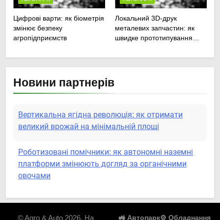
Цифрові варти: як біометрія
Локальний 3D-друк
змінює безпеку
металевих запчастин: як
агропідприємств
швидке прототипування
рятує посівну
Новини партнерів
Вертикальна ягідна революція: як отримати
великий врожай на мінімальній площі
Роботизовані помічники: як автономні наземні
платформи змінюють догляд за органічними
овочами
Пермакультурні стратегії управління водними
ресурсами: як зробити мале господарство
© Agro & Auto 2026. На
🚜 Автопарк
⚙️ Обладнання