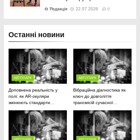
Редакція
22.07.2026
0
Останні новини
АВТОПАРК
АВТОПАРК
Доповнена реальність у
Вібраційна діагностика як
полі: як AR-окуляри
ключ до довголіття
змінюють стандарти
трансмісій сучасної
ремонту
агротехніки
сільськогосподарської
техніки
АВТОПАРК
АВТОПАРК