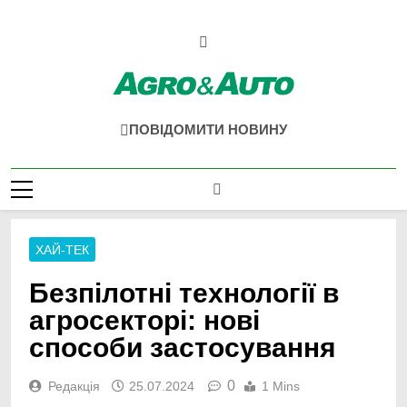
Перейти
до
вмісту
Agro & Auto
Новини Агротеху Та Логістики
ПОВІДОМИТИ НОВИНУ
ХАЙ-ТЕК
Безпілотні технології в
агросекторі: нові
способи застосування
0
Редакція
25.07.2024
1 Mins