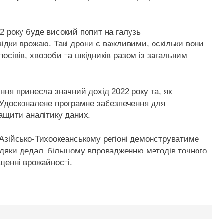
2 року буде високий попит на галузь
відки врожаю. Такі дрони є важливими, оскільки вони
сівів, хвороби та шкідників разом із загальним
ння принесла значний дохід 2022 року та, як
. Удосконалене програмне забезпечення для
ащити аналітику даних.
у Азійсько-Тихоокеанському регіоні демонструватиме
вдяки дедалі більшому впровадженню методів точного
щенні врожайності.