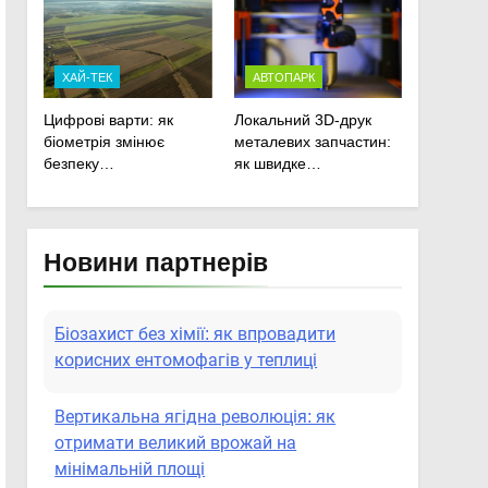
сільськогосподарської
техніки
ХАЙ-ТЕК
АВТОПАРК
Цифрові варти: як
Локальний 3D-друк
біометрія змінює
металевих запчастин:
безпеку
як швидке
агропідприємств
прототипування рятує
посівну
Новини партнерів
Біозахист без хімії: як впровадити
корисних ентомофагів у теплиці
Вертикальна ягідна революція: як
отримати великий врожай на
мінімальній площі