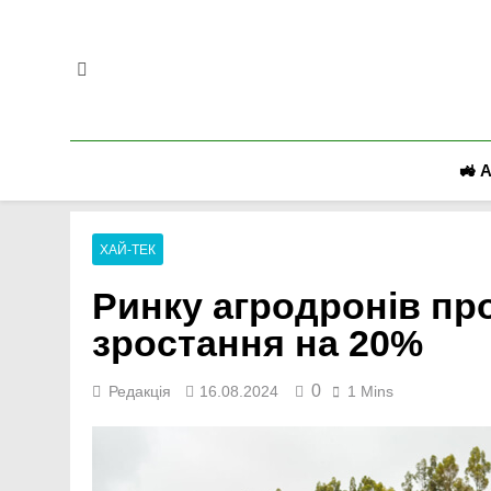
Перейти
до
вмісту
🚜 
ХАЙ-ТЕК
Ринку агродронів пр
зростання на 20%
0
Редакція
16.08.2024
1 Mins