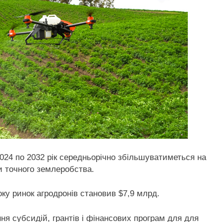
2024 по 2032 рік середньорічно збільшуватиметься на
и точного землеробства.
року ринок агродронів становив $7,9 млрд.
я субсидій, грантів і фінансових програм для для