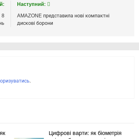
й:
Наступний:
 8
AMAZONE представила нові компактні
нь
дискові борони
оризуватись
.
як
Цифрові варти: як біометрія