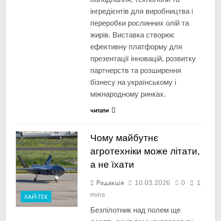
інгредієнтів для виробництва і
переробки рослинних олій та
жирів. Виставка створює
ефективну платформу для
презентації інновацій, розвитку
партнерств та розширення
бізнесу на українському і
міжнародному ринках.
читати
Чому майбутнє
агротехніки може літати,
а не їхати
Редакція
10.03.2026
0
1
mins
ХАЙ-ТЕК
Безпілотник над полем ще