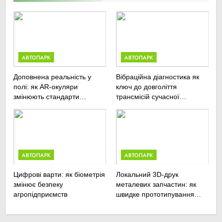
АВТОПАРК
АВТОПАРК
Доповнена реальність у
Вібраційна діагностика як
полі: як AR-окуляри
ключ до довголіття
змінюють стандарти
трансмісій сучасної
ремонту
агротехніки
сільськогосподарської
техніки
АВТОПАРК
АВТОПАРК
Цифрові варти: як біометрія
Локальний 3D-друк
змінює безпеку
металевих запчастин: як
агропідприємств
швидке прототипування
рятує посівну