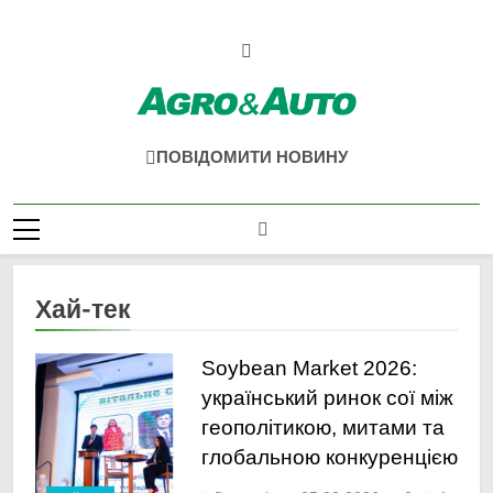
Перейти
до
вмісту
Agro & Auto
Новини Агротеху Та Логістики
ПОВІДОМИТИ НОВИНУ
Хай-тек
Soybean Market 2026:
український ринок сої між
геополітикою, митами та
глобальною конкуренцією