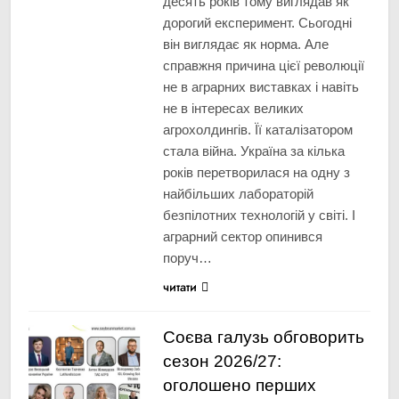
десять років тому виглядав як
дорогий експеримент. Сьогодні
він виглядає як норма. Але
справжня причина цієї революції
не в аграрних виставках і навіть
не в інтересах великих
агрохолдингів. Її каталізатором
стала війна. Україна за кілька
років перетворилася на одну з
найбільших лабораторій
безпілотних технологій у світі. І
аграрний сектор опинився
поруч…
читати
Соєва галузь обговорить
сезон 2026/27:
оголошено перших