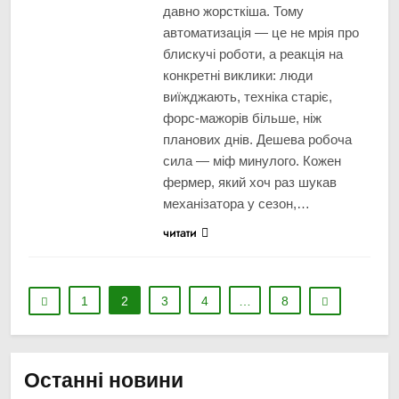
давно жорсткіша. Тому
автоматизація — це не мрія про
блискучі роботи, а реакція на
конкретні виклики: люди
виїжджають, техніка старіє,
форс-мажорів більше, ніж
планових днів. Дешева робоча
сила — міф минулого. Кожен
фермер, який хоч раз шукав
механізатора у сезон,…
читати
1
2
3
4
…
8
Останні новини