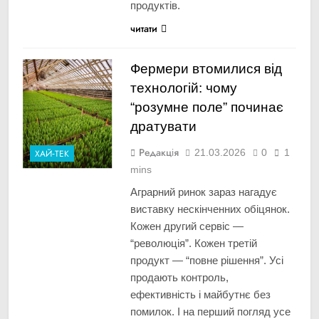
продуктів.
читати
Фермери втомилися від
технологій: чому
“розумне поле” починає
дратувати
Редакція
21.03.2026
0
1
ХАЙ-ТЕК
mins
Аграрний ринок зараз нагадує
виставку нескінченних обіцянок.
Кожен другий сервіс —
“революція”. Кожен третій
продукт — “повне рішення”. Усі
продають контроль,
ефективність і майбутнє без
помилок. І на перший погляд усе