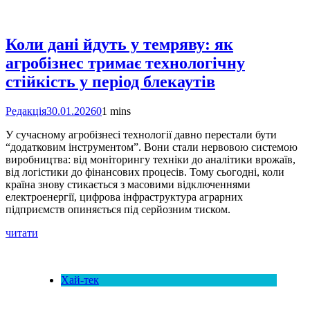
Коли дані йдуть у темряву: як
агробізнес тримає технологічну
стійкість у період блекаутів
Редакція
30.01.2026
0
1 mins
У сучасному агробізнесі технології давно перестали бути
“додатковим інструментом”. Вони стали нервовою системою
виробництва: від моніторингу техніки до аналітики врожаїв,
від логістики до фінансових процесів. Тому сьогодні, коли
країна знову стикається з масовими відключеннями
електроенергії, цифрова інфраструктура аграрних
підприємств опиняється під серйозним тиском.
читати
Хай-тек