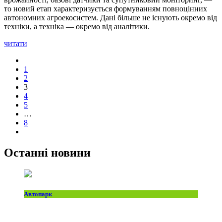
то новий етап характеризується формуванням повноцінних
автономних агроекосистем. Дані більше не існують окремо від
техніки, а техніка — окремо від аналітики.
читати
1
2
3
4
5
…
8
Останні новини
Автопарк