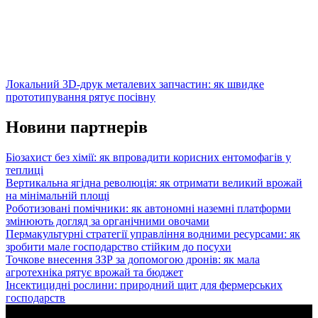
Локальний 3D-друк металевих запчастин: як швидке
прототипування рятує посівну
Новини партнерів
Біозахист без хімії: як впровадити корисних ентомофагів у
теплиці
Вертикальна ягідна революція: як отримати великий врожай
на мінімальній площі
Роботизовані помічники: як автономні наземні платформи
змінюють догляд за органічними овочами
Пермакультурні стратегії управління водними ресурсами: як
зробити мале господарство стійким до посухи
Точкове внесення ЗЗР за допомогою дронів: як мала
агротехніка рятує врожай та бюджет
Інсектицидні рослини: природний щит для фермерських
господарств