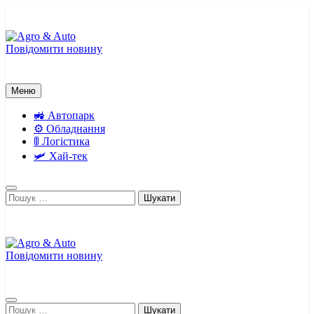
Перейти
до
вмісту
Повідомити новину
Agro & Auto
Новини агротеху та логістики
Меню
🚜 Автопарк
⚙️ Обладнання
🚦 Логістика
🛩️ Хай-тек
Пошук:
Повідомити новину
Agro & Auto
Новини агротеху та логістики
Пошук: