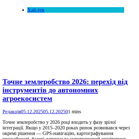
Хай-тек
Точне землеробство 2026: перехід від
інструментів до автономних
агроекосистем
Редакція
05.12.2025
05.12.2025
0
1 mins
Точне землеробство у 2026 році входить у фазу зрілої
інтеграції. Якщо у 2015–2020 роках ринок розвивався через
окремі рішення — GPS-навігацію, картографування
врожайності, базові датчики та супутниковий моніторинг, —