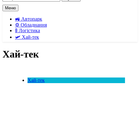
Меню
🚜 Автопарк
⚙️ Обладнання
🚦 Логістика
🛩️ Хай-тек
Хай-тек
Хай-тек