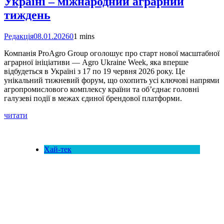
Україні – міжнародний аграрний
тиждень
Редакція
08.01.2026
0
1 mins
Компанія ProAgro Group оголошує про старт нової масштабної
аграрної ініціативи — Agro Ukraine Week, яка вперше
відбудеться в Україні з 17 по 19 червня 2026 року. Це
унікальний тижневий форум, що охопить усі ключові напрями
агропромислового комплексу країни та об’єднає головні
галузеві події в межах єдиної брендової платформи.
читати
Хай-тек