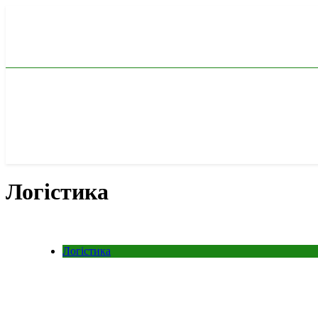
Перейти
до
вмісту
Логістика
Логістика