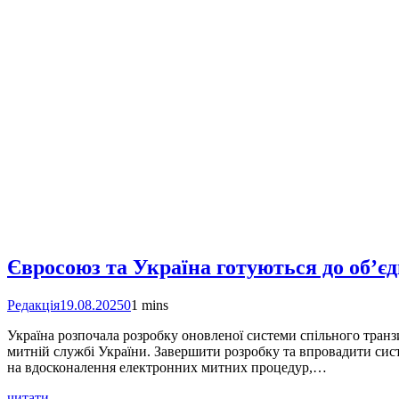
Євросоюз та Україна готуються до об’є
Редакція
19.08.2025
0
1 mins
Україна розпочала розробку оновленої системи спільного тран
митній службі України. Завершити розробку та впровадити сис
на вдосконалення електронних митних процедур,…
читати