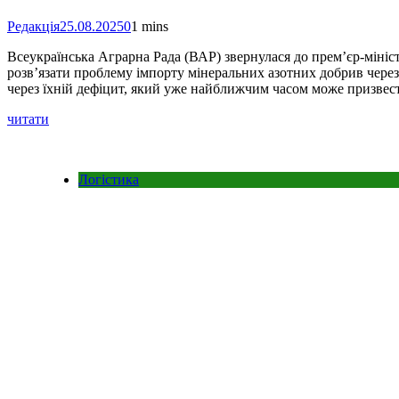
Редакція
25.08.2025
0
1 mins
Всеукраїнська Аграрна Рада (ВАР) звернулася до прем’єр-мініст
розв’язати проблему імпорту мінеральних азотних добрив чере
через їхній дефіцит, який уже найближчим часом може призве
читати
Логістика