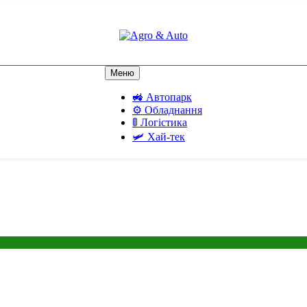
Agro & Auto
Новини агротеху та логістики
Меню
🚜 Автопарк
⚙️ Обладнання
🚦 Логістика
🛩️ Хай-тек