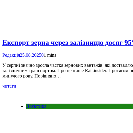
Експорт зерна через залізницю досяг 9
Редакція
25.08.2025
0
1 mins
У серпні значно зросла частка зернових вантажів, які доставля
залізничним транспортом. Про це пише Rail.insider. Протягом п
минулого року. Порівняно…
читати
Логістика