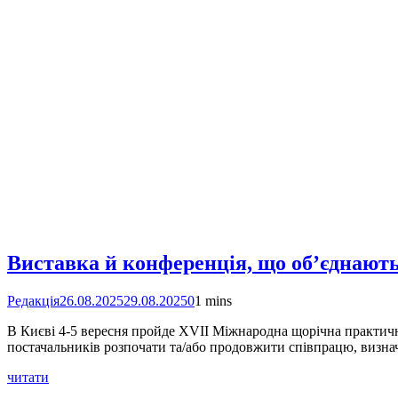
Виставка й конференція, що об’єднают
Редакція
26.08.2025
29.08.2025
0
1 mins
В Києві 4-5 вересня пройде XVІІ Міжнародна щорічна практичн
постачальників розпочати та/або продовжити співпрацю, визначи
читати