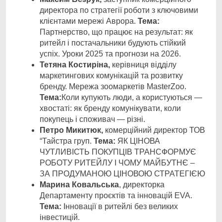
директора по стратегії роботи з ключовими
клієнтами мережі Аврора.
Тема:
Партнерство, що працює на результат: як
ритейл і постачальники будують стійкий
успіх. Уроки 2025 та прогнози на 2026.
Тетяна Костиріна,
керівниця відділу
маркетингових комунікацій та розвитку
бренду. Мережа зоомаркетів MasterZoo.
Тема:
Коли купують люди, а користуються —
хвостаті: як бренду комунікувати, коли
покупець і споживач — різні.
Петро Микитюк,
комерційний директор ТОВ
“Тайстра груп.
Тема:
ЯК ЦІНОВА
ЧУТЛИВІСТЬ ПОКУПЦІВ ТРАНСФОРМУЄ
РОБОТУ РИТЕЙЛУ І ЧОМУ МАЙБУТНЄ –
ЗА ПРОДУМАНОЮ ЦІНОВОЮ СТРАТЕГІЄЮ
Марина Ковальська
, директорка
Департаменту проєктів та інновацій EVA.
Тема:
Інновації в ритейлі без великих
інвестицій.