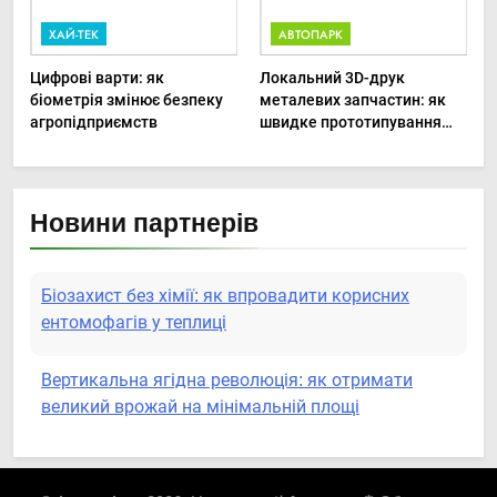
ХАЙ-ТЕК
АВТОПАРК
Цифрові варти: як
Локальний 3D-друк
біометрія змінює безпеку
металевих запчастин: як
агропідприємств
швидке прототипування
рятує посівну
Новини партнерів
Біозахист без хімії: як впровадити корисних
ентомофагів у теплиці
Вертикальна ягідна революція: як отримати
великий врожай на мінімальній площі
Роботизовані помічники: як автономні наземні
платформи змінюють догляд за органічними