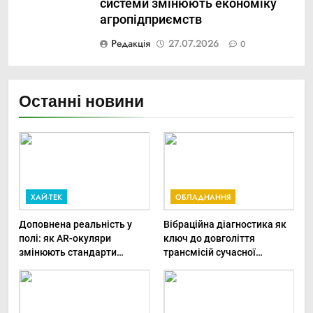
системи змінюють економіку
агропідприємств
Редакція
27.07.2026
0
Останні новини
ХАЙ-ТЕК
ОБЛАДНАННЯ
Доповнена реальність у
Вібраційна діагностика як
полі: як AR-окуляри
ключ до довголіття
змінюють стандарти
трансмісій сучасної
ремонту
агротехніки
сільськогосподарської
техніки