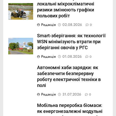
локальні мікрокліматичні
ризики змінюють графіки
польових робіт
Редакція
02.08.2026
0
Smart-зберігання: як технології
WSN мінімізують втрати при
зберіганні овочів у РГС
Редакція
01.08.2026
0
Автономні хаби зарядки: як
забезпечити безперервну
роботу електричної техніки в
полі
Редакція
31.07.2026
0
Мобільна переробка біомаси:
як енергонезалежні модульні