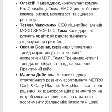
Олексій Надводнюк,
консультант компанії
Pro-Consulting.
Тема:
FMCG-ринок України:
ключові ризики, можливості та сценарії
розвитку.
Тетяна Максимчук
, CEO ліцензійної агенції
MOOD SPACE LLC.
Тема:
Коли дорослі
купують як діти: як кідалтс змінюють
ліцензування і ритейл.
Оксана Борнак,
керівниця управління
трейд-маркетингу та категорійної
експертизи МХП.
Тема:
Трейд-маркетинг і
тренди: перебудова та вдосконалення.
Практичний кейс.
Марина Добичіна,
керівник відділу
стратегічного розвитку асортименту, METRO
Cash & Carry Ukraine.
Тема:
Нові часи – нові
рішення: як трансформація рітейлу та зміна
потреб клієнта впливають на стратегію
асортименту (баланс між базою та нішею)