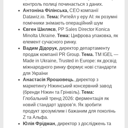
контроль полиці починається з даних.
Антоніна Філінська,
CEO компанії
Datawiz.io.
Тема:
Ритейл у еру АІ: як розумні
помічники знімають операційний шум
Євген Шиляєв
, PP Sales Director Konica
Minolta Ukraine.
Тема:
Цифрова упаковка, як
елемент сучасного ринку.
Вадим Дідорук,
директор департаменту
продаж компанії PR Group.
Тема.
ТМ IGEL —
Made in Ukraine, Trusted in Europe: як досвід
міжнародного ринку формує нові стандарти
для України
Анастасія Ярошовець
, директор з
маркетингу Ніжинський консервний завод
(бренди Ніжин та Грінвіль).
Тема:
Глобальний тренд 2026: ферментація як
новий стандарт здоров’я. Як зробити
продукт зрозумілим і бажаним для поколінь
Z та Альфа.
Юлія Фрідман,
директор з досліджень та