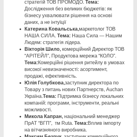
стратегій ТОВ ПРОМОДО.
Тема:
Дослідження без великих бюджетів: як
бізнесу ухвалювати рішення на основі
даних, а не інтуїції
Катерина Ковальська,
маркетолог ТОВ
НАША СИЛА.
Тема:
Наша Сила — Нашим
Людям: стратегія лідера.
Вікторія Шило,
комерційний Директор ТОВ
“АРІТЕЙЛ”, Продуктова мережа “КОЛО”.
Тема:
Комерційні рішення ритейлу в умовах
високої невизначеності: асортимент,
продажі, ефективність.
Юлія Голубкова,
заступник директора по
Товару з питань нових Партнерств, Auchan
Україна.
Тема:
Підтримка бізнесу локальних
компаній: програми, інструменти, реальні
можливості.
Микола Капран,
національний менеджер
ПрАТ “ВГП”, тм Ruta.
Тема:
Вплив імпорту
на вітчизняного виробника.
Максим Безрук,
заступник комерційного