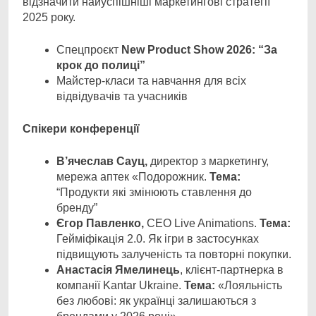
відзначити найуспішніші маркетингові стратегії
2025 року.
Спецпроєкт
New Product Show 2026: “За
крок до полиці”
Майстер-класи та навчання для всіх
відвідувачів та учасників
Спікери конференції
В’ячеслав Сауц,
директор з маркетингу,
мережа аптек «Подорожник.
Тема:
“Продукти які змінюють ставлення до
бренду”
Єгор Павленко,
СЕО Live Animations.
Тема:
Гейміфікація 2.0. Як ігри в застосунках
підвищують залученість та повторні покупки.
Анастасія Ямелинець
, клієнт-партнерка в
компанії Kantar Ukraine.
Тема:
«Лояльність
без любові: як українці залишаються з