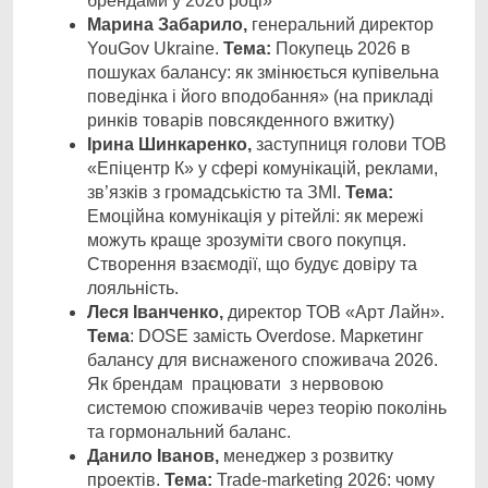
брендами у 2026 році»
Марина Забарило,
генеральний директор
YouGov Ukraine.
Тема:
Покупець 2026 в
пошуках балансу: як змінюється купівельна
поведінка і його вподобання» (на прикладі
ринків товарів повсякденного вжитку)
Ірина Шинкаренко,
заступниця голови ТОВ
«Епіцентр К» у сфері комунікацій, реклами,
зв’язків з громадськістю та ЗМІ.
Тема:
Емоційна комунікація у рітейлі: як мережі
можуть краще зрозуміти свого покупця.
Створення взаємодії, що будує довіру та
лояльність.
Леся Іванченко,
директор ТОВ «Арт Лайн».
Тема
: DOSE замість Overdose. Маркетинг
балансу для виснаженого споживача 2026.
Як брендам працювати з нервовою
системою споживачів через теорію поколінь
та гормональний баланс.
Данило Іванов,
менеджер з розвитку
проектів.
Тема:
Trade-marketing 2026: чому