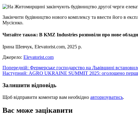
Закінчити будівництво нового комплексу та ввести його в експ
Мусієнко.
Читайте також: В KMZ Industries розповіли про нове облад
Ірина Шевчук, Elevatorist.com, 2025 р.
Джерело:
Elevatorist.com
Навігація
Попередній:
Фермерське господарство на Львівщині встанови
Наступний:
AGRO UKRAINE SUMMIT 2025: оголошено перших 
записів
Залишити відповідь
Щоб відправити коментар вам необхідно
авторизуватись
.
Вас може зацікавити