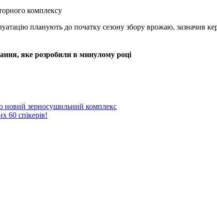
луатацію планують до початку сезону збору врожаю, зазначив ке
нання, яке розробили в минулому році
ло новий зерносушильний комплекс
60 спікерів!