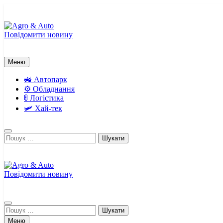
Перейти
до
вмісту
Повідомити новину
Agro & Auto
Новини агротеху та логістики
Меню
🚜 Автопарк
⚙️ Обладнання
🚦 Логістика
🛩️ Хай-тек
Пошук:
Повідомити новину
Agro & Auto
Новини агротеху та логістики
Пошук:
Меню