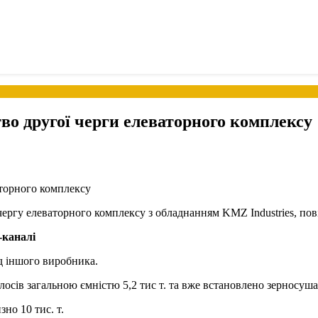
о другої черги елеваторного комплексу
ергу елеваторного комплексу з обладнанням KMZ Industries, пові
-каналі
д іншого виробника.
осів загальною ємністю 5,2 тис т. та вже встановлено зерносуша
но 10 тис. т.