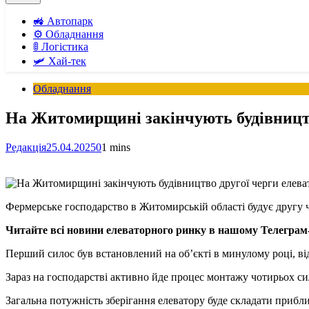
🚜 Автопарк
⚙️ Обладнання
🚦 Логістика
🛩️ Хай-тек
Обладнання
На Житомирщині закінчують будівництв
Редакція
25.04.2025
0
1 mins
Фермерське господарство в Житомирській області будує другу ч
Читайте всі новини елеваторного ринку в нашому
Телеграм
Перший силос був встановлений на об’єкті в минулому році, ві
Зараз на господарстві активно йде процес монтажу чотирьох сил
Загальна потужність зберігання елеватору буде складати приблиз