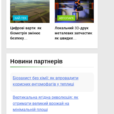
сільськогосподарської
агротехніки
техніки
ХАЙ-ТЕК
АВТОПАРК
Цифрові варти: як
Локальний 3D-друк
біометрія змінює
металевих запчастин:
безпеку
як швидке
агропідприємств
прототипування рятує
посівну
Новини партнерів
Біозахист без хімії: як впровадити
корисних ентомофагів у теплиці
Вертикальна ягідна революція: як
отримати великий врожай на
мінімальній площі