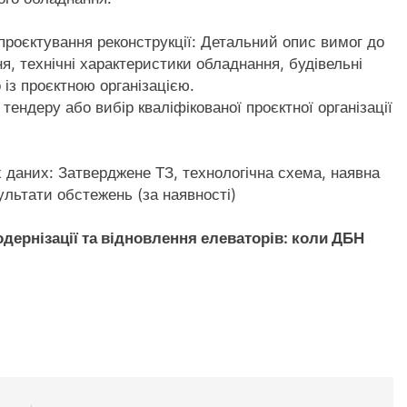
проєктування реконструкції: Детальний опис вимог до
я, технічні характеристики обладнання, будівельні
із проєктною організацією.
 тендеру або вибір кваліфікованої проєктної організації
х даних: Затверджене ТЗ, технологічна схема, наявна
ультати обстежень (за наявності)
дернізації та відновлення елеваторів: коли ДБН