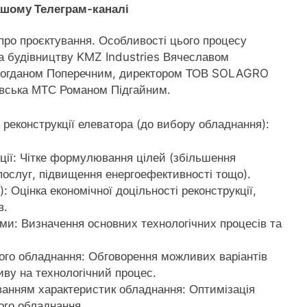
нашому
Телеграм-каналі
 про проєктування. Особливості цього процесу
а будівництву KMZ Industries Вячеславом
 Богданом Поперечним, директором ТОВ SOLAGRO
івська МТС Романом Підгайним.
я реконструкції елеватора (до вибору обладнання):
ції: Чітке формулювання цілей (збільшення
ослуг, підвищення енергоефективності тощо).
: Оцінка економічної доцільності реконструкції,
в.
еми: Визначення основних технологічних процесів та
ного обладнання: Обговорення можливих варіантів
иву на технологічний процес.
ванням характеристик обладнання: Оптимізація
ого обладнання.