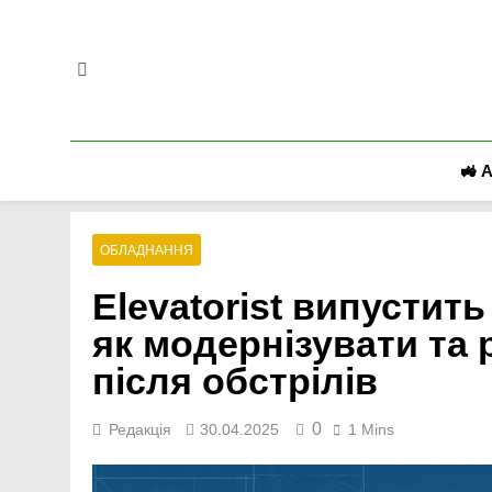
Перейти
до
вмісту
🚜 
ОБЛАДНАННЯ
Elevatorist випустить
як модернізувати та
після обстрілів
0
Редакція
30.04.2025
1 Mins