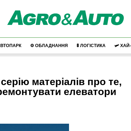
Agro & Auto
Новини Агротеху Та Логістики
АВТОПАРК
⚙️ ОБЛАДНАННЯ
🚦 ЛОГІСТИКА
🛩️ ХАЙ
 серію матеріалів про те,
 ремонтувати елеватори