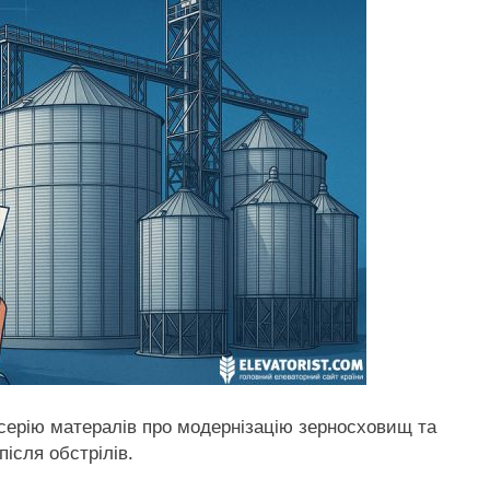
 серію матералів про модернізацію зерносховищ та
ісля обстрілів.