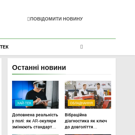
ПОВІДОМИТИ НОВИНУ
-ТЕК
Останні новини
ХАЙ-ТЕК
ОБЛАДНАННЯ
Доповнена реальність
Вібраційна
у полі: як AR-окуляри
діагностика як ключ
змінюють стандарти
до довголіття
ремонту
трансмісій сучасної