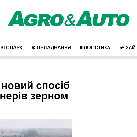
Agro & Auto
Новини Агротеху Та Логістики
АВТОПАРК
⚙️ ОБЛАДНАННЯ
🚦 ЛОГІСТИКА
🛩️ ХАЙ
новий спосіб
нерів зерном