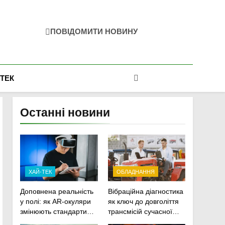
ПОВІДОМИТИ НОВИНУ
-ТЕК
Останні новини
ХАЙ-ТЕК
ОБЛАДНАННЯ
Доповнена реальність
Вібраційна діагностика
у полі: як AR-окуляри
як ключ до довголіття
змінюють стандарти
трансмісій сучасної
ремонту
агротехніки