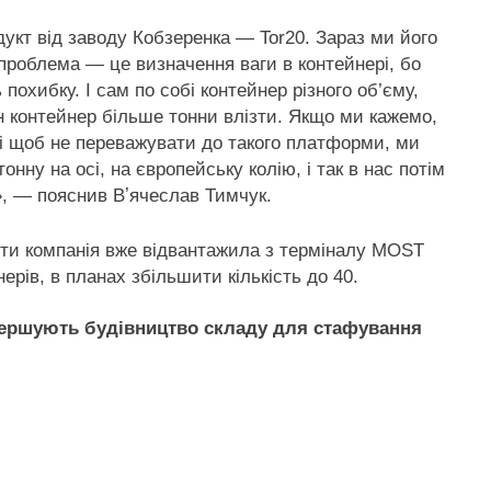
укт від заводу Кобзеренка — Tor20. Зараз ми його
 проблема — це визначення ваги в контейнері, бо
похибку. І сам по собі контейнер різного об’єму,
н контейнер більше тонни влізти. Якщо ми кажемо,
і щоб не переважувати до такого платформи, ми
нну на осі, на європейську колію, і так в нас потім
», — пояснив Вʼячеслав Тимчук.
ти компанія вже відвантажила з терміналу MOST
ерів, в планах збільшити кількість до 40.
авершують будівництво складу для стафування