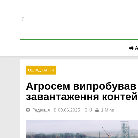
Перейти
до
вмісту
🚜 
ОБЛАДНАННЯ
Агросем випробував 
завантаження контей
0
Редакція
09.06.2025
1 Mins