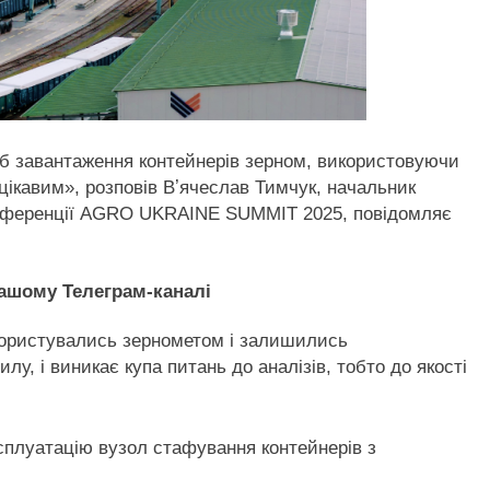
б завантаження контейнерів зерном, використовуючи
цікавим», розповів Вʼячеслав Тимчук, начальник
 конференції AGRO UKRAINE SUMMIT 2025, повідомляє
нашому Телеграм-каналі
користувались зернометом і залишились
у, і виникає купа питань до аналізів, тобто до якості
сплуатацію вузол стафування контейнерів з