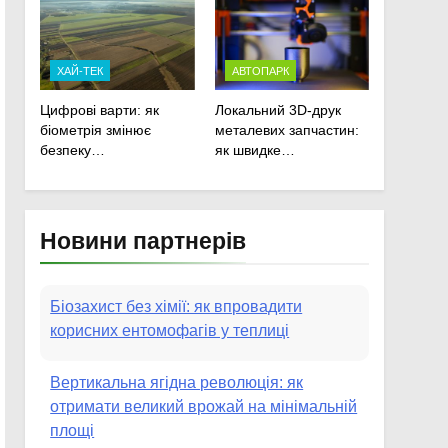
сільськогосподарської
техніки
ХАЙ-ТЕК
АВТОПАРК
Цифрові варти: як
Локальний 3D-друк
біометрія змінює
металевих запчастин:
безпеку
як швидке
агропідприємств
прототипування рятує
посівну
Новини партнерів
Біозахист без хімії: як впровадити
корисних ентомофагів у теплиці
Вертикальна ягідна революція: як
отримати великий врожай на мінімальній
площі