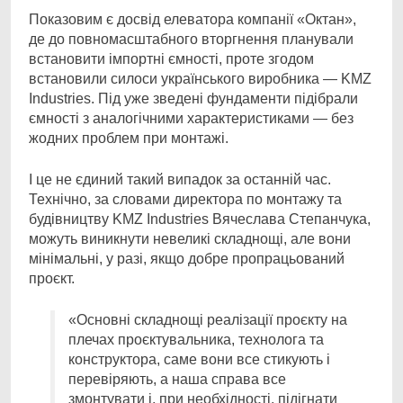
Показовим є досвід елеватора компанії «Октан»,
де до повномасштабного вторгнення планували
встановити імпортні ємності, проте згодом
встановили силоси українського виробника — KMZ
Industries. Під уже зведені фундаменти підібрали
ємності з аналогічними характеристиками — без
жодних проблем при монтажі.
І це не єдиний такий випадок за останній час.
Технічно, за словами директора по монтажу та
будівництву KMZ Industries Вячеслава Степанчука,
можуть виникнути невеликі складнощі, але вони
мінімальні, у разі, якщо добре пропрацьований
проєкт.
«Основні складнощі реалізації проєкту на
плечах проєктувальника, технолога та
конструктора, саме вони все стикують і
перевіряють, а наша справа все
змонтувати і, при необхідності, підігнати