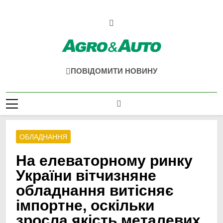
Перейти
до
вмісту
Agro & Auto
Новини Агротеху Та Логістики
ПОВІДОМИТИ НОВИНУ
ОБЛАДНАННЯ
На елеваторному ринку
України вітчизняне
обладнання витісняє
імпортне, оскільки
зросла якість металевих