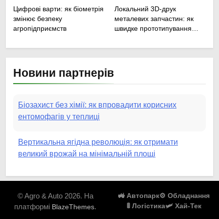
Цифрові варти: як біометрія
Локальний 3D-друк
змінює безпеку
металевих запчастин: як
агропідприємств
швидке прототипування
рятує посівну
Новини партнерів
Біозахист без хімії: як впровадити корисних
ентомофагів у теплиці
Вертикальна ягідна революція: як отримати
великий врожай на мінімальній площі
Роботизовані помічники: як автономні наземні
платформи змінюють догляд за органічними
© Agro & Auto 2026. На
🚜 Автопарк
⚙️ Обладнання
овочами
🚦 Логістика
🛩️ Хай-Тек
платформі
.
BlazeThemes