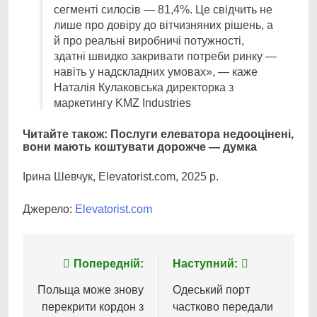
сегменті силосів — 81,4%. Це свідчить не
лише про довіру до вітчизняних рішень, а
й про реальні виробничі потужності,
здатні швидко закривати потреби ринку —
навіть у надскладних умовах», — каже
Наталія Кулаковська директорка з
маркетингу KMZ Industries
Читайте також: Послуги елеватора недооцінені,
вони мають коштувати дорожче — думка
Ірина Шевчук, Elevatorist.com, 2025 р.
Джерело:
Elevatorist.com
Навігація
Попередній:
Наступний:
записів
Польща може знову
Одеський порт
перекрити кордон з
частково передали