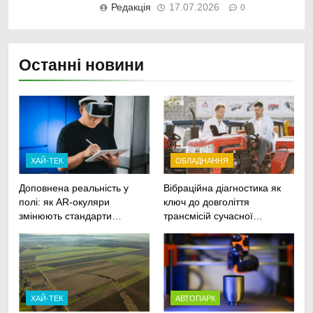
Редакція
17.07.2026
0
Останні новини
ХАЙ-ТЕК
ОБЛАДНАННЯ
Доповнена реальність у
Вібраційна діагностика як
полі: як AR-окуляри
ключ до довголіття
змінюють стандарти
трансмісій сучасної
ремонту
агротехніки
сільськогосподарської
техніки
ХАЙ-ТЕК
АВТОПАРК