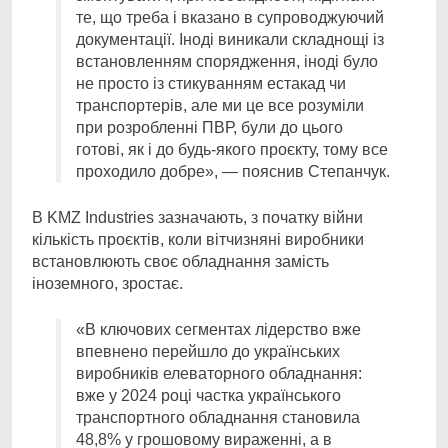
те, що треба і вказано в супроводжуючий
документації. Іноді виникали складнощі із
встановленням спорядження, іноді було
не просто із стикуванням естакад чи
транспортерів, але ми це все розуміли
при розробленні ПВР, були до цього
готові, як і до будь-якого проєкту, тому все
проходило добре», — пояснив Степанчук.
В KMZ Industries зазначають, з початку війни
кількість проєктів, коли вітчизняні виробники
встановлюють своє обладнання замість
іноземного, зростає.
«В ключових сегментах лідерство вже
впевнено перейшло до українських
виробників елеваторного обладнання:
вже у 2024 році частка українського
транспортного обладнання становила
48,8% у грошовому вираженні, а в