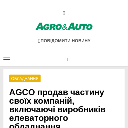
Перейти
до
вмісту
Agro & Auto
Новини Агротеху Та Логістики
ПОВІДОМИТИ НОВИНУ
ОБЛАДНАННЯ
AGCO продав частину
своїх компаній,
включаючі виробників
елеваторного
обладнання