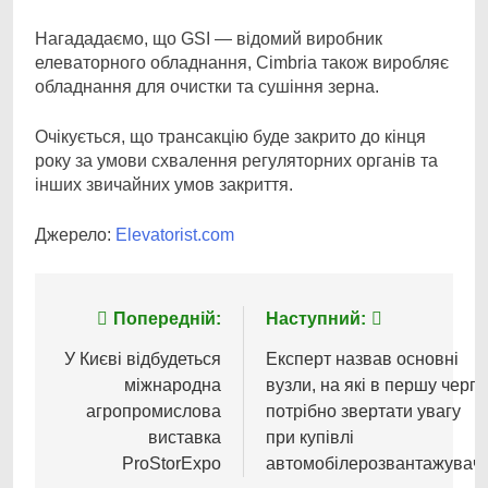
Нагададаємо, що GSI — відомий виробник
елеваторного обладнання, Cimbria також виробляє
обладнання для очистки та сушіння зерна.
Очікується, що трансакцію буде закрито до кінця
року за умови схвалення регуляторних органів та
інших звичайних умов закриття.
Джерело:
Elevatorist.com
Навігація
Попередній:
Наступний:
записів
У Києві відбудеться
Експерт назвав основні
міжнародна
вузли, на які в першу чергу
агропромислова
потрібно звертати увагу
виставка
при купівлі
ProStorExpo
автомобілерозвантажувач