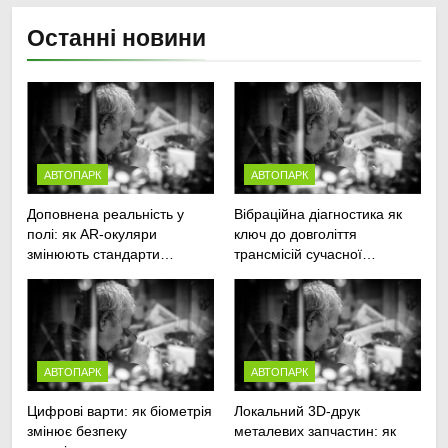
Останні новини
АВТОПАРК
АВТОПАРК
Доповнена реальність у
Вібраційна діагностика як
полі: як AR-окуляри
ключ до довголіття
змінюють стандарти
трансмісій сучасної
ремонту
агротехніки
сільськогосподарської
техніки
АВТОПАРК
АВТОПАРК
Цифрові варти: як біометрія
Локальний 3D-друк
змінює безпеку
металевих запчастин: як