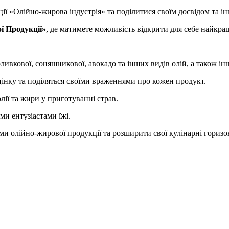
ї «Олійно-жирова індустрія» та поділитися своїм досвідом та ін
ї Продукції»
, де матимете можливість відкрити для себе найкра
ивкової, соняшникової, авокадо та інших видів олій, а також і
цінку та поділяться своїми враженнями про кожен продукт.
лії та жири у приготуванні страв.
и ентузіастами їжі.
 олійно-жирової продукції та розширити свої кулінарні горизо