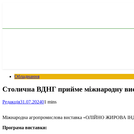
Перейти
до
вмісту
Обладнання
Столична ВДНГ прийме міжнародну вист
Редакція
31.07.2024
0
1 mins
Міжнародна агропромислова виставка «ОЛІЙНО ЖИРОВА ІНДУС
Програма виставки: