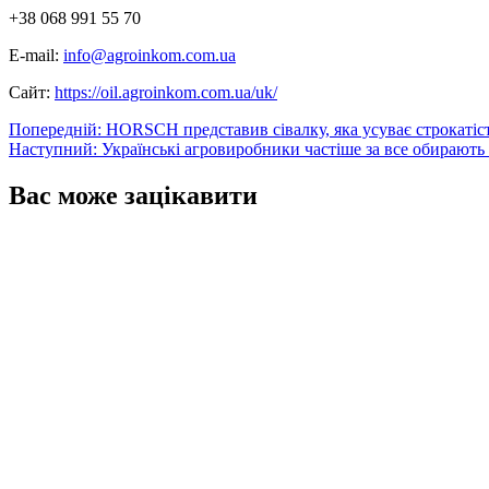
+38 068 991 55 70
E-mail:
info@agroinkom.com.ua
Сайт:
https://oil.agroinkom.com.ua/uk/
Навігація
Попередній:
HORSСH представив сівалку, яка усуває строкатіст
Наступний:
Українські агровиробники частіше за все обирают
записів
Вас може зацікавити