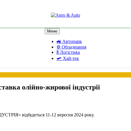
Agro & Auto
Новини агротеху та логістики
Меню
🚜 Автопарк
⚙️ Обладнання
🚦 Логістика
🛩️ Хай-тек
авка олійно-жирової індустрії
ТРІЯ» відбудеться 11-12 вересня 2024 року.