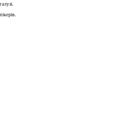
галузі.
пікерів.