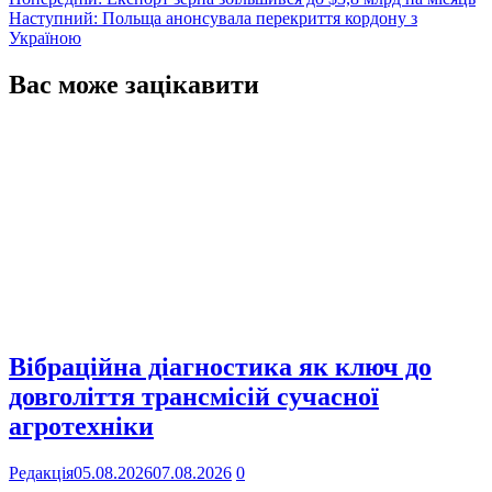
Навігація
Наступний:
Польща анонсувала перекриття кордону з
записів
Україною
Вас може зацікавити
Вібраційна діагностика як ключ до
довголіття трансмісій сучасної
агротехніки
Редакція
05.08.2026
07.08.2026
0