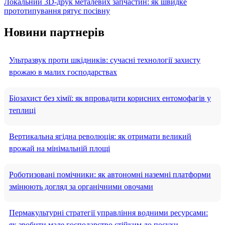
Локальний 3D-друк металевих запчастин: як швидке
прототипування рятує посівну
Новини партнерів
Ультразвук проти шкідників: сучасні технології захисту
врожаю в малих господарствах
Біозахист без хімії: як впровадити корисних ентомофагів у
теплиці
Вертикальна ягідна революція: як отримати великий
врожай на мінімальній площі
Роботизовані помічники: як автономні наземні платформи
змінюють догляд за органічними овочами
Пермакультурні стратегії управління водними ресурсами:
як зробити мале господарство стійким до посухи