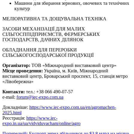
Машини для збирання зернових, овочевих та технічних
культур
МЕЛІОРАТИВНА ТА ДОЩУВАЛЬНА ТЕХНІКА
ЗАСОБИ МЕХАНІЗАЦІЇ ДЛЯ МАЛИХ
СІЛЬГОСППІДПРИЄМСТВ, ФЕРМЕРСЬКИХ
ГОСПОДАРСТВ, ДАЧНИХ ДІЛЯНОК
ОБЛАДНАННЯ ДЛЯ ПЕРЕРОБКИ
СІЛЬСЬКОГОСПОДАРСЬКОЇ ПРОДУКЦІЇ
Організатор:
ТОВ «Міжнародний виставковий центр»
Місце проведення:
Україна, м. Київ, Міжнародний
виставковий центр, Броварський проспект, 15, станція метро
«Лівобережна»
Контакти:
тел.: +38 066 490-07-57
e-mail:
forum@iec-expo.com.ua
Докладніше:
https://www.iec-expo.com.ua/en/agromachen-
2025.html
Реєстрація:
https://www.iec-
expo.in.ua/ua/vidviduvacham/online/agro
Попередній:
Експорт зерна збільшився до $3,8 млрд на місяць