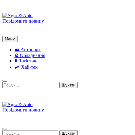
Перейти
до
вмісту
Повідомити новину
Agro & Auto
Новини агротеху та логістики
Меню
🚜 Автопарк
⚙️ Обладнання
🚦 Логістика
🛩️ Хай-тек
Пошук:
Повідомити новину
Agro & Auto
Новини агротеху та логістики
Пошук: