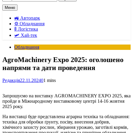
Меню
🚜 Автопарк
⚙️ Обладнання
🚦 Логістика
🛩️ Хай-тек
Обладнання
AgroMachinery Expo 2025: оголошено
напрями та дати проведення
Редакція
22.11.2024
0
1 mins
Запрошуємо на виставку AGROMACHINERY EXPO 2025, яка
пройде в Міжнародному виставковому центрі 14-16 жовтня
2025 року.
На виставці буде представлена аграрна техніка та обладнання:
техніка для обробки ґрунту, посіву, внесення добрив,
хімічного захисту рослин, збирання урожаю, заготівлі кормів,
транспортування продукції, навісне та причіпне обладнання,