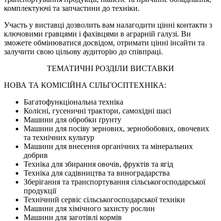
комплектуючі та запчастини до техніки.
Участь у виставці дозволить вам налагодити цінні контакти з
ключовими гравцями і фахівцями в аграрній галузі. Ви
зможете обмінюватися досвідом, отримати цінні інсайти та
залучити свою цільову аудиторію до співпраці.
ТЕМАТИЧНІ РОЗДІЛИ ВИСТАВКИ
НОВА ТА КОМІСІЙНА СІЛЬГОСПТЕХНІКА:
Багатофункціональна техніка
Колісні, гусеничні трактори, самохідні шасі
Машини для обробки ґрунту
Машини для посіву зернових, зернобобових, овочевих
та технічних культур
Машини для внесення органічних та мінеральних
добрив
Техніка для збирання овочів, фруктів та ягід
Техніка для садівництва та виноградарства
Зберігання та транспортування сільськогосподарської
продукції
Технічний сервіс сільськогосподарської техніки
Машини для хімічного захисту рослин
Машини для заготівлі кормів