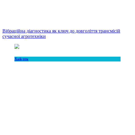
Вібраційна діагностика як ключ до довголіття трансмісій
сучасної агротехніки
Хай-тек