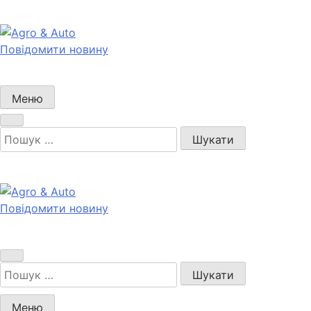
Перейти
до
вмісту
Повідомити новину
Agro & Auto
Новини агротеху та логістики
Меню
Пошук:
Повідомити новину
Agro & Auto
Новини агротеху та логістики
Пошук:
Меню