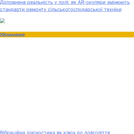
Доповнена реальність у полі: як AR-окуляри змінюють
стандарти ремонту сільськогосподарської техніки
Обладнання
Вібраційна діагностика як ключ до довголіття