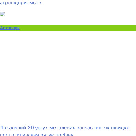
агропідприємств
Автопарк
Локальний 3D-друк металевих запчастин: як швидке
прототипування рятує посівну