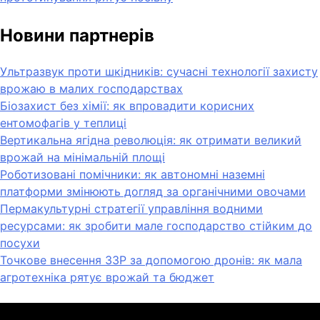
Новини партнерів
Ультразвук проти шкідників: сучасні технології захисту
врожаю в малих господарствах
Біозахист без хімії: як впровадити корисних
ентомофагів у теплиці
Вертикальна ягідна революція: як отримати великий
врожай на мінімальній площі
Роботизовані помічники: як автономні наземні
платформи змінюють догляд за органічними овочами
Пермакультурні стратегії управління водними
ресурсами: як зробити мале господарство стійким до
посухи
Точкове внесення ЗЗР за допомогою дронів: як мала
агротехніка рятує врожай та бюджет