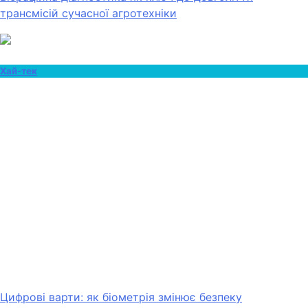
трансмісій сучасної агротехніки
Хай-тек
Цифрові варти: як біометрія змінює безпеку