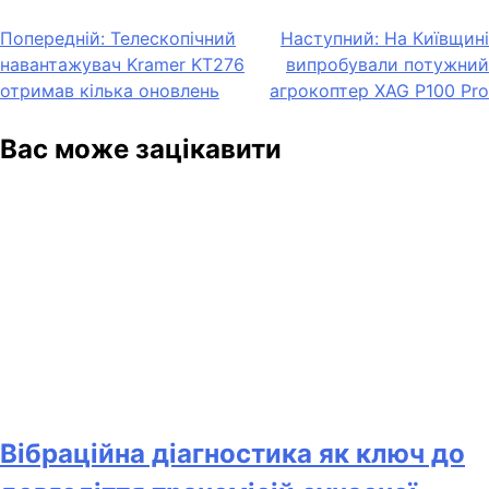
Навігація
Попередній:
Телескопічний
Наступний:
На Київщині
навантажувач Kramer KT276
випробували потужний
записів
отримав кілька оновлень
агрокоптер XAG P100 Pro
Вас може зацікавити
Вібраційна діагностика як ключ до