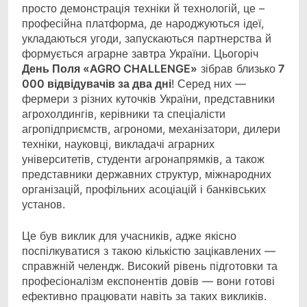
просто демонстрація техніки й технологій, це –
професійна платформа, де народжуються ідеї,
укладаються угоди, запускаються партнерства й
формується аграрне завтра України. Цьогоріч
День Поля «AGRO CHALLENGE»
зібрав близько
7
000 відвідувачів за два дні
! Серед них —
фермери з різних куточків України, представники
агрохолдингів, керівники та спеціалісти
агропідприємств, агрономи, механізатори, дилери
техніки, науковці, викладачі аграрних
університетів, студенти агронапрямків, а також
представники державних структур, міжнародних
організацій, профільних асоціацій і банківських
установ.
Це був виклик для учасників, адже якісно
поспілкуватися з такою кількістю зацікавлених —
справжній челендж. Високий рівень підготовки та
професіоналізм експонентів довів — вони готові
ефективно працювати навіть за таких викликів.