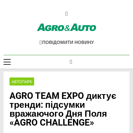
Перейти
до
вмісту
Agro & Auto
Новини Агротеху Та Логістики
ПОВІДОМИТИ НОВИНУ
АВТОПАРК
AGRO TEAM EXPO диктує
тренди: підсумки
вражаючого Дня Поля
«AGRO CHALLENGE»