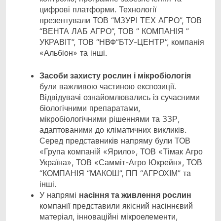
цифрові платформи. Технології
презентували ТОВ “МЗУРІ ТЕХ АГРО”, ТОВ
“ВЕНТА ЛАБ АГРО”, ТОВ ” КОМПАНІЯ ”
УКРАВІТ”, ТОВ “НВФ”БТУ-ЦЕНТР”, компанія
«Альбіон» та інші.
Засоби захисту рослин і мікробіологія
були важливою частиною експозиції.
Відвідувачі ознайомлювались із сучасними
біологічними препаратами,
мікробіологічними рішеннями та ЗЗР,
адаптованими до кліматичних викликів.
Серед представників напряму були ТОВ
«Група компаній «Ярило», ТОВ «Тімак Агро
Україна», ТОВ «Самміт-Агро Юкрейн», ТОВ
“КОМПАНІЯ “МАКОШ”, ПП “АГРОХІМ” та
інші.
У напрямі
насіння та живлення рослин
компанії представили якісний насіннєвий
матеріал, інноваційні мікроелементи,