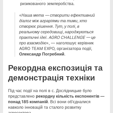
ризикованого землеробства.
«
Наша мета — створити ефективний
діалог між аграріями та тими, хто
створює рішення. Тут, у полі, в
реальному середовищі, народжуються
практичні ідеї. AGRO CHALLENGE — це
про взаємодію
», — наголошує керівник
AGRO TEAM EXPO, організатора події,
Олександр Погребний
.
Рекордна експозиція та
демонстрація техніки
Під час події на полі в с. Дослідницьке було
представлено
рекордну кількість експонентів —
понад 185 компаній
. Всі вони об’єдналися
навколо інновацій та сталого розвитку
агросектора.