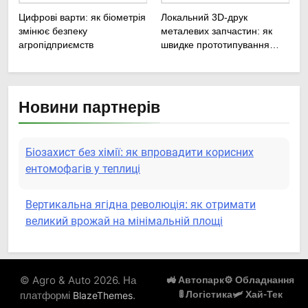
Цифрові варти: як біометрія
Локальний 3D-друк
змінює безпеку
металевих запчастин: як
агропідприємств
швидке прототипування
рятує посівну
Біозахист без хімії: як впровадити корисних
Новини партнерів
ентомофагів у теплиці
Вертикальна ягідна революція: як отримати
великий врожай на мінімальній площі
Роботизовані помічники: як автономні наземні
платформи змінюють догляд за органічними
овочами
Пермакультурні стратегії управління водними
© Agro & Auto 2026. На
🚜 Автопарк
⚙️ Обладнання
ресурсами: як зробити мале господарство
платформі
.
🚦 Логістика
🛩️ Хай-Тек
BlazeThemes
стійким до посухи