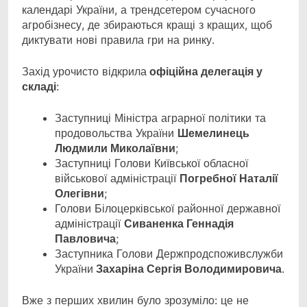
календарі України, а трендсетером сучасного
агробізнесу, де збираються кращі з кращих, щоб
диктувати нові правила гри на ринку.
Захід урочисто відкрила
офіційна делегація у
складі
:
Заступниці Міністра аграрної політики та
продовольства України
Шемелинець
Людмили Миколаївни
;
Заступниці Голови Київської обласної
військової адміністрації
Погребної Наталії
Олегівни
;
Голови Білоцерківської районної державної
адміністрації
Сиваненка Геннадія
Павловича
;
Заступника Голови Держпродспоживслужби
України
Захаріна Сергія Володимировича
.
Вже з перших хвилин було зрозуміло: це не