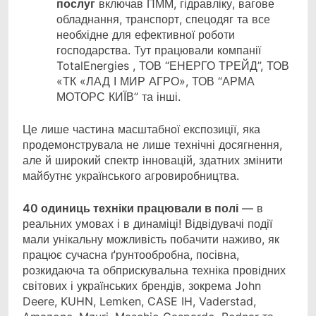
послуг
включав ПММ, гідравліку, вагове
обладнання, транспорт, спецодяг та все
необхідне для ефективної роботи
господарства. Тут працювали компанії
TotalEnergies , ТОВ “ЕНЕРГО ТРЕЙД”, ТОВ
«ТК «ЛАД І МИР АГРО», ТОВ “АРМА
МОТОРС КИЇВ” та інші.
Це лише частина масштабної експозиції, яка
продемонструвала не лише технічні досягнення,
але й широкий спектр інновацій, здатних змінити
майбутнє українського агровиробництва.
40 одиниць техніки працювали в полі
— в
реальних умовах і в динаміці! Відвідувачі події
мали унікальну можливість побачити наживо, як
працює сучасна ґрунтообробна, посівна,
розкидаюча та обприскувальна техніка провідних
світових і українських брендів, зокрема John
Deere, KUHN, Lemken, CASE IH, Vaderstad,