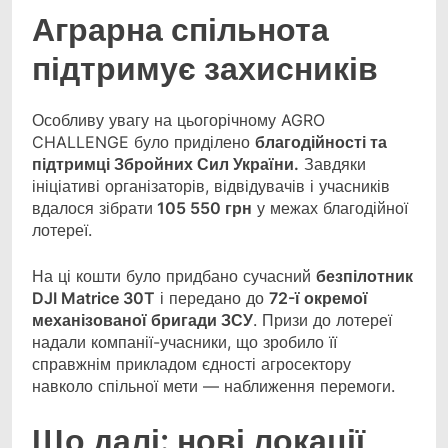
Аграрна спільнота
підтримує захисників
Особливу увагу на цьогорічному AGRO
CHALLENGE було приділено
благодійності та
підтримці Збройних Сил України.
Завдяки
ініціативі організаторів, відвідувачів і учасників
вдалося зібрати
105 550 грн
у межах благодійної
лотереї.
На ці кошти було придбано сучасний
безпілотник
DJI Matrice 30T
і передано до
72-ї окремої
механізованої бригади ЗСУ
. Призи до лотереї
надали компанії-учасники, що зробило її
справжнім прикладом єдності агросектору
навколо спільної мети — наближення перемоги.
Що далі: нові локації,