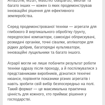
Amazone, Mzuri, Maschio Gaspardo, Bednar та
багато інших — кожен із яких продемонстрував
інноваційні рішення для ефективного
землеробства.
Серед продемонстрованої техніки — агрегати для
глибокого й вертикального обробітку ґрунту,
передпосівні компактори, самохідні обприскувачі,
розкидачі органіки, точні сівалки, аплікатори для
рідких добрив, багаторядні культиватори,
інноваційні лущильники та багато іншого.
Аграрії могли не лише побачити результат роботи
техніки одразу після проходу, а й поспілкуватися з
представниками виробників, дізнатися технічні
нюанси, порівняти показники різних агрегатів і
навіть зробити свій вибір безпосередньо на полі.
Такий формат — це максимальна практична
цінність для кожного, хто приймає рішення у
господарстві.