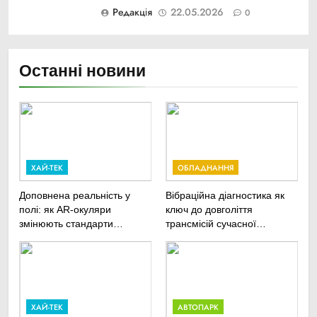
Редакція
22.05.2026
0
Останні новини
ХАЙ-ТЕК
ОБЛАДНАННЯ
Доповнена реальність у
Вібраційна діагностика як
полі: як AR-окуляри
ключ до довголіття
змінюють стандарти
трансмісій сучасної
ремонту
агротехніки
сільськогосподарської
техніки
ХАЙ-ТЕК
АВТОПАРК