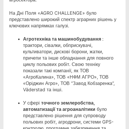
На Дні Поля «AGRO CHALLENGE» було
представлено широкий спектр аграрних рішень у
ключових напрямках галузі.
Агротехніка та машинобудування
:
трактори, сівалки, обприскувачі,
культиватори, дискові борони, жатки,
причепи та інше обладнання для повного
циклу польових робіт. Свою техніку
показали такі компанії, як ТОВ
«АгроКалина», ТОВ «НФМ АГРО», ТОВ
«Оріджин Агро», ТОВ “Завод Кобзаренка”,
Väderstad та інші.
У сфері
точного землеробства,
автоматизації та агроаналітики
було
представлено рішення для супроводу
польових робіт, агродрони, системи GPS-
контролю, програмне забезпечення та