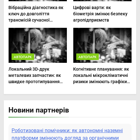
Вібраційна діагностика як
Цифрові варти: як
ключ до довголіття
біометрія змінює безпеку
трансмісій сучасної
агропідприємств
агротехніки
АВТОПАРК
АВТОПАРК
Локальний 3D-друк
Когнітивне планування: як
металевих запчастин: як
локальні мікрокліматичні
швидке прототипування
ризики змінюють графіки
рятує посівну
польових робіт
Новини партнерів
Роботизовані помічники: як автономні наземні
платформи змінюють догляд за органічними