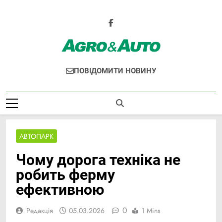
Перейти
до
вмісту
Agro & Auto
Новини Агротеху Та Логістики
ПОВІДОМИТИ НОВИНУ
АВТОПАРК
Чому дорога техніка не
робить ферму
ефективною
0
Редакція
05.03.2026
1 Mins