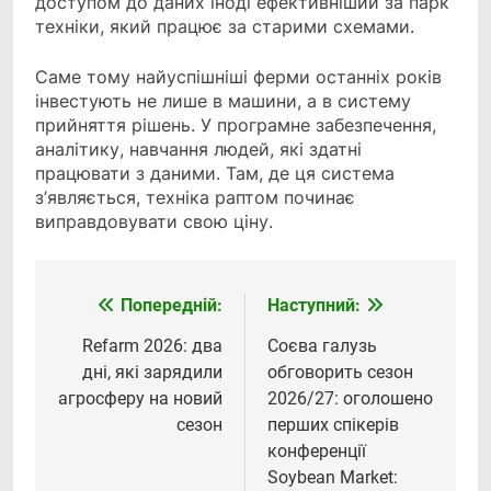
доступом до даних іноді ефективніший за парк
техніки, який працює за старими схемами.
Саме тому найуспішніші ферми останніх років
інвестують не лише в машини, а в систему
прийняття рішень. У програмне забезпечення,
аналітику, навчання людей, які здатні
працювати з даними. Там, де ця система
з’являється, техніка раптом починає
виправдовувати свою ціну.
Попередній:
Наступний:
Навігація
записів
Refarm 2026: два
Соєва галузь
дні, які зарядили
обговорить сезон
агросферу на новий
2026/27: оголошено
сезон
перших спікерів
конференції
Soybean Market: