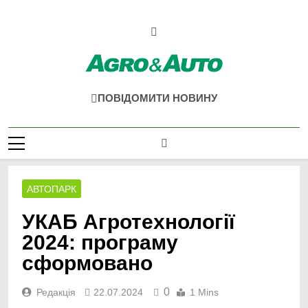
Перейти
до
вмісту
Agro & Auto
Новини Агротеху Та Логістики
ПОВІДОМИТИ НОВИНУ
АВТОПАРК
УКАБ Агротехнології
2024: програму
сформовано
0
Редакція
22.07.2024
1 Mins