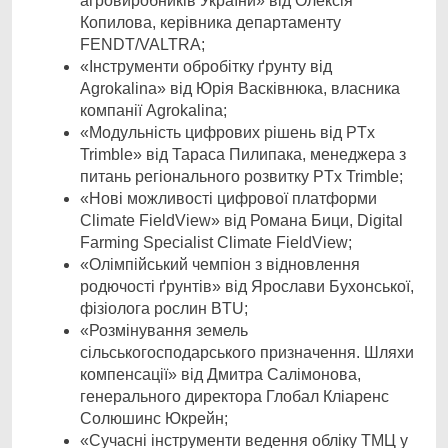
агровиробників України» від Олексія
Копилова, керівника департаменту
FENDT/VALTRA;
«Інструменти обробітку ґрунту від
Agrokalina» від Юрія Васківнюка, власника
компанії Agrokalina;
«Модульність цифрових рішень від PTx
Trimble» від Тараса Пилипака, менеджера з
питань регіонального розвитку PTx Trimble;
«Нові можливості цифрової платформи
Climate FieldView» від Романа Бици, Digital
Farming Specialist Climate FieldView;
«Олімпійський чемпіон з відновлення
родючості ґрунтів» від Ярослави Бухонської,
фізіолога рослин BTU;
«Розмінування земель
сільськогосподарського призначення. Шляхи
компенсації» від Дмитра Салімонова,
генерального директора Глобал Кліаренс
Солюшинс Юкрейн;
«Сучасні інструменти ведення обліку ТМЦ у