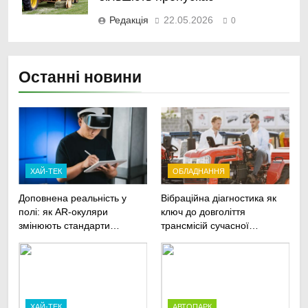
Редакція
22.05.2026
0
Останні новини
ХАЙ-ТЕК
ОБЛАДНАННЯ
Доповнена реальність у
Вібраційна діагностика як
полі: як AR-окуляри
ключ до довголіття
змінюють стандарти
трансмісій сучасної
ремонту
агротехніки
сільськогосподарської
техніки
ХАЙ-ТЕК
АВТОПАРК