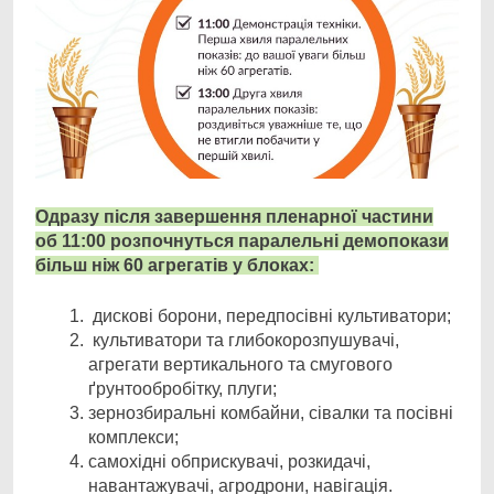
Одразу після завершення пленарної частини
об 11:00 розпочнуться паралельні демопокази
більш ніж 60 агрегатів у блоках:
дискові борони, передпосівні культиватори;
культиватори та глибокорозпушувачі,
агрегати вертикального та смугового
ґрунтообробітку, плуги;
зернозбиральні комбайни, сівалки та посівні
комплекси;
самохідні обприскувачі, розкидачі,
навантажувачі, агродрони, навігація.