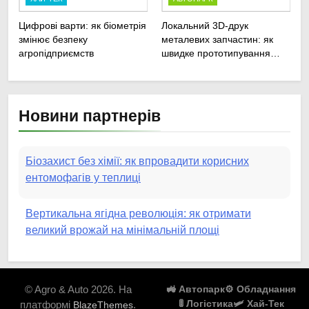
Цифрові варти: як біометрія
Локальний 3D-друк
змінює безпеку
металевих запчастин: як
агропідприємств
швидке прототипування
рятує посівну
Новини партнерів
Біозахист без хімії: як впровадити корисних
ентомофагів у теплиці
Вертикальна ягідна революція: як отримати
великий врожай на мінімальній площі
Роботизовані помічники: як автономні наземні
платформи змінюють догляд за органічними
© Agro & Auto 2026. На
🚜 Автопарк
⚙️ Обладнання
овочами
🚦 Логістика
🛩️ Хай-Тек
платформі
.
BlazeThemes