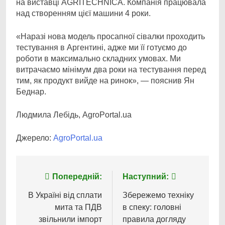
на виставці AGRITECHNICA. Компанія працювала
над створенням цієї машини 4 роки.
«Наразі нова модель просапної сівалки проходить
тестування в Аргентині, адже ми її готуємо до
роботи в максимально складних умовах. Ми
витрачаємо мінімум два роки на тестування перед
тим, як продукт вийде на ринок», — пояснив Ян
Беднар.
Людмила Лебідь, AgroPortal.ua
Джерело:
AgroPortal.ua
Навігація
Попередній:
Наступний:
записів
В Україні від сплати
Збережемо техніку
мита та ПДВ
в спеку: головні
звільнили імпорт
правила догляду