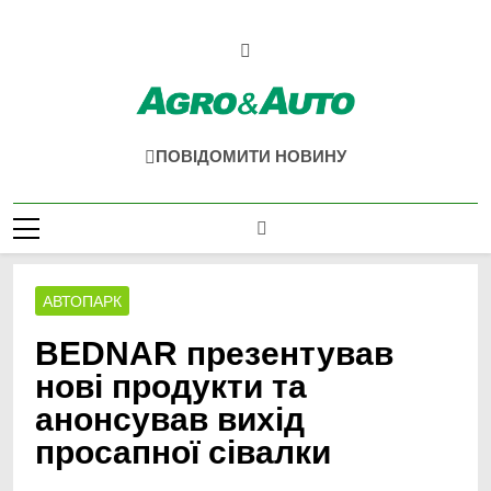
Перейти
до
вмісту
Agro & Auto
Новини Агротеху Та Логістики
ПОВІДОМИТИ НОВИНУ
АВТОПАРК
BEDNAR презентував
нові продукти та
анонсував вихід
просапної сівалки