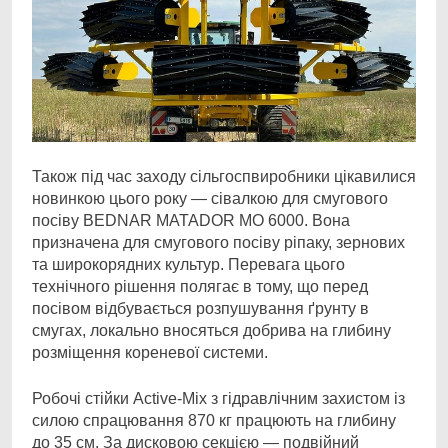
Також під час заходу сільгоспвиробники цікавилися
новинкою цього року — сівалкою для смугового
посіву BEDNAR MATADOR MO 6000. Вона
призначена для смугового посіву ріпаку, зернових
та широкорядних культур. Перевага цього
технічного рішення полягає в тому, що перед
посівом відбувається розпушування ґрунту в
смугах, локально вносяться добрива на глибину
розміщення кореневої системи.
Робочі стійки Active-Mix з гідравлічним захистом із
силою спрацювання 870 кг працюють на глибину
до 35 см. За дисковою секцією — подвійний