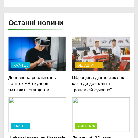
Останні новини
ХАЙ-ТЕК
ОБЛАДНАННЯ
Доповнена реальність у
Вібраційна діагностика як
полі: як AR-окуляри
ключ до довголіття
змінюють стандарти
трансмісій сучасної
ремонту
агротехніки
сільськогосподарської
техніки
ХАЙ-ТЕК
АВТОПАРК
Цифрові варти: як біометрія
Локальний 3D-друк