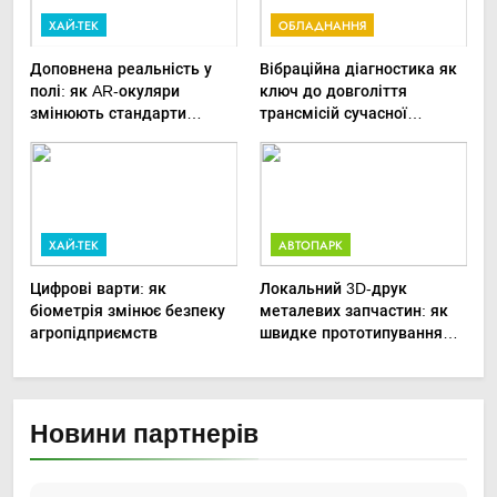
ХАЙ-ТЕК
ОБЛАДНАННЯ
Доповнена реальність у
Вібраційна діагностика як
полі: як AR-окуляри
ключ до довголіття
змінюють стандарти
трансмісій сучасної
ремонту
агротехніки
сільськогосподарської
техніки
ХАЙ-ТЕК
АВТОПАРК
Цифрові варти: як
Локальний 3D-друк
біометрія змінює безпеку
металевих запчастин: як
агропідприємств
швидке прототипування
рятує посівну
Новини партнерів