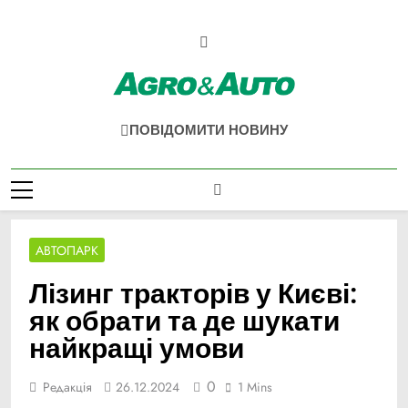
Перейти
до
вмісту
Agro & Auto
Новини Агротеху Та Логістики
ПОВІДОМИТИ НОВИНУ
АВТОПАРК
Лізинг тракторів у Києві:
як обрати та де шукати
найкращі умови
0
Редакція
26.12.2024
1 Mins