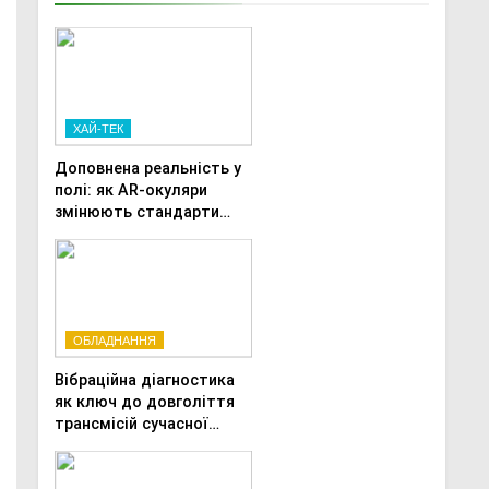
ХАЙ-ТЕК
Доповнена реальність у
полі: як AR-окуляри
змінюють стандарти
ремонту
сільськогосподарської
техніки
ОБЛАДНАННЯ
Вібраційна діагностика
як ключ до довголіття
трансмісій сучасної
агротехніки