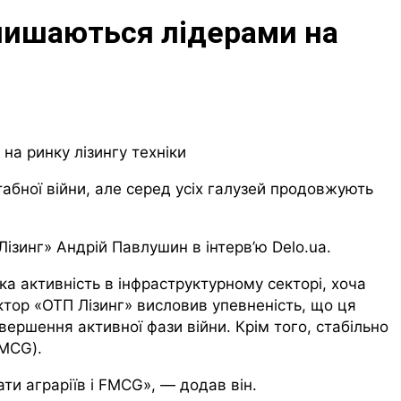
залишаються лідерами на
табної війни, але серед усіх галузей продовжують
ізинг» Андрій Павлушин в інтерв’ю Delo.ua.
ка активність в інфраструктурному секторі, хоча
ктор «ОТП Лізинг» висловив упевненість, що ця
вершення активної фази війни. Крім того, стабільно
FMCG).
и аграріїв і FMCG», — додав він.