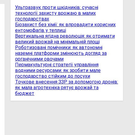
Ультразвук проти шкідників: сучасні
технології захисту врожаю в малих
господарствах
Біозахист без хімії: як впровадити корисних
ентомофагів у теплиці
Вертикальна ягідна революція: як отримати
великий врожай на мінімальній площі
Роботизовані помічники: як автономні
наземні платформи змінюють догляд за
органічними овочами
Пермакультурні стратегії управління
водними ресурсами: як зробити мале
господарство стійким до посухи
Точкове внесення ЗЗР за допомогою дронів:
як мала агротехніка рятує врожай та
бюджет