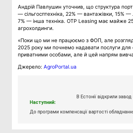
Андрій Павлушин уточнив, що структура портф
— сільгосптехніка, 22% — вантажівки, 15% — л
7% — інша техніка. OTP Leasing має майже 250
агрохолдинги.
«Поки що ми не працюємо з ФОП, але розгляд
2025 року ми почнемо надавати послуги для 
приватними особами, але й цей напрям вивча
Джерело:
AgroPortal.ua
Навігація
записів
В Естонії відкрили заво
Наступний:
До програми компенсації вартості обладнання