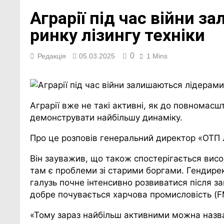
Аграрії під час війни 
ринку лізингу техніки
0
Редакція
05.03.2025
1 Mins
Аграрії вже не такі активні, як до повномасш
демонструвати найбільшу динаміку.
Про це розповів генеральний директор «ОТП Л
Він зауважив, що також спостерігається висо
там є проблеми зі старими боргами. Гендире
галузь почне інтенсивно розвиватися після за
добре почувається харчова промисловість (
«Тому зараз найбільш активними можна назват