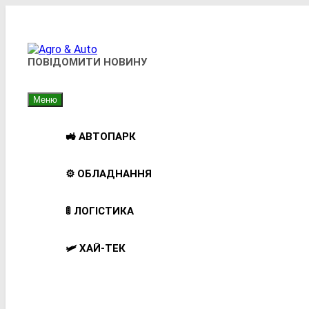
Перейти
до
вмісту
Agro & Auto
ПОВІДОМИТИ НОВИНУ
Новини Агротеху Та Логістики
Меню
🚜 АВТОПАРК
⚙️ ОБЛАДНАННЯ
🚦 ЛОГІСТИКА
🛩️ ХАЙ-ТЕК