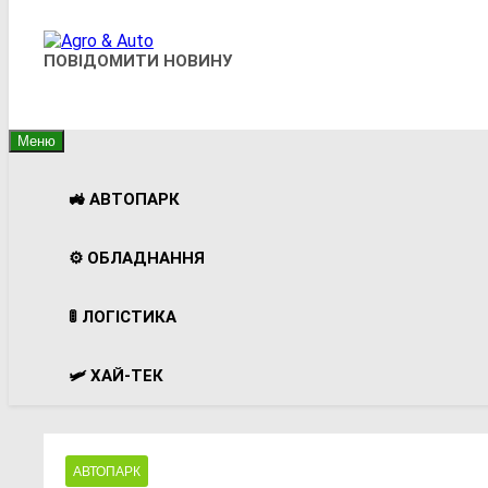
Agro & Auto
ПОВІДОМИТИ НОВИНУ
Новини Агротеху Та Логістики
Меню
🚜 АВТОПАРК
⚙️ ОБЛАДНАННЯ
🚦 ЛОГІСТИКА
🛩️ ХАЙ-ТЕК
АВТОПАРК