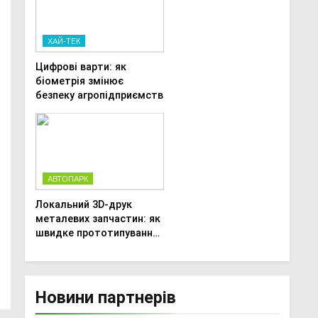
ХАЙ-ТЕК
Цифрові варти: як
біометрія змінює
безпеку агропідприємств
АВТОПАРК
Локальний 3D-друк
металевих запчастин: як
швидке прототипування
рятує посівну
Новини партнерів