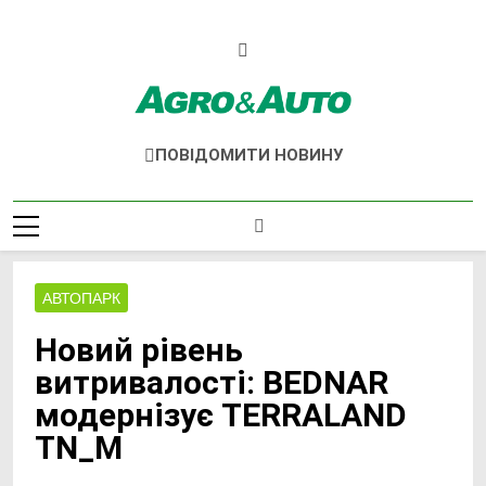
Перейти
до
вмісту
Agro & Auto
Новини Агротеху Та Логістики
ПОВІДОМИТИ НОВИНУ
АВТОПАРК
Новий рівень
витривалості: BEDNAR
модернізує TERRALAND
TN_M