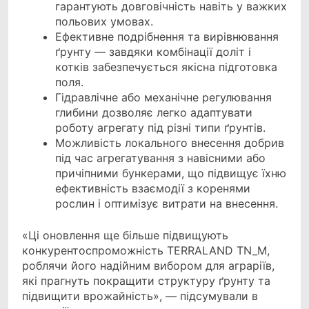
гарантують довговічність навіть у важких
польових умовах.
Ефективне подрібнення та вирівнювання
ґрунту — завдяки комбінації доліт і
котків забезпечується якісна підготовка
поля.
Гідравлічне або механічне регулювання
глибини дозволяє легко адаптувати
роботу агрегату під різні типи ґрунтів.
Можливість локального внесення добрив
під час агрегатування з навісними або
причіпними бункерами, що підвищує їхню
ефективність взаємодії з коренями
рослин і оптимізує витрати на внесення.
«Ці оновлення ще більше підвищують
конкурентоспроможність TERRALAND TN_M,
роблячи його надійним вибором для аграріїв,
які прагнуть покращити структуру ґрунту та
підвищити врожайність», — підсумували в