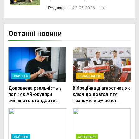
Редакція
22.05.2026
0
Останні новини
ХАЙ-ТЕК
ОБЛАДНАННЯ
Доповнена реальність у
Вібраційна діагностика як
полі: як AR-окуляри
ключ до довголіття
змінюють стандарти
трансмісій сучасної
ремонту
агротехніки
сільськогосподарської
техніки
ХАЙ-ТЕК
АВТОПАРК