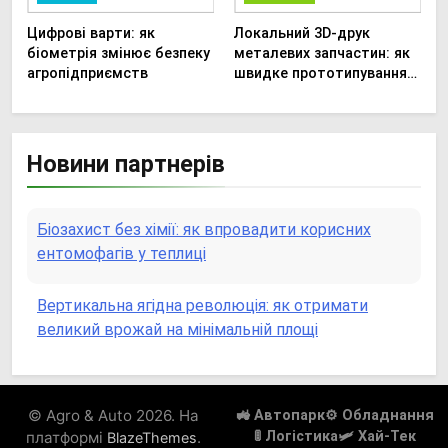
Цифрові варти: як
Локальний 3D-друк
біометрія змінює безпеку
металевих запчастин: як
агропідприємств
швидке прототипування
рятує посівну
Новини партнерів
Біозахист без хімії: як впровадити корисних
ентомофагів у теплиці
Вертикальна ягідна революція: як отримати
великий врожай на мінімальній площі
Роботизовані помічники: як автономні наземні
платформи змінюють догляд за органічними
© Agro & Auto 2026. На
🚜 Автопарк
⚙️ Обладнання
овочами
платформі
.
🚦 Логістика
🛩️ Хай-Тек
BlazeThemes