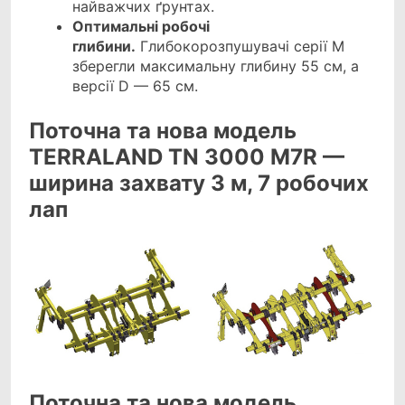
найважчих ґрунтах.
Оптимальні робочі
глибини.
Глибокорозпушувачі серії М
зберегли максимальну глибину 55 см, а
версії D — 65 см.
Поточна та нова модель
TERRALAND TN 3000 M7R —
ширина захвату 3 м, 7 робочих
лап
Поточна та нова модель