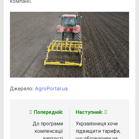
компанії.
Джерело:
AgroPortal.ua
Попередній:
Наступний:
Навігація
записів
До програми
Укрзалізниця хоче
компенсації
підвищити тарифи,
вартості
що обговорили на