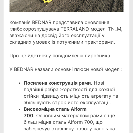
Компанія BEDNAR представила оновлення
глибокорозпушувача TERRALAND моделі TN_M,
зважаючи на досвід його експлуатації у
складних умовах із потужними тракторами.
Про це йдеться у повідомленні виробника.
У BEDNAR назвали основні плюси нової моделі:
Посилена конструкція рами.
Нові
подвійні ребра жорсткості для кожної
стійки підвищують міцність агрегату та
збільшують строк його експлуатації.
Високоміцна сталь Alform
700.
Основним матеріалом рами є ще
більш міцна сталь Alform 700, що
забезпечує стабільну роботу навіть на