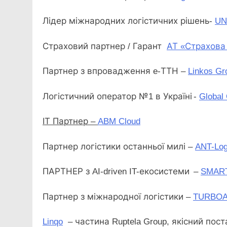
Лідер міжнародних логістичних рішень-
UN
Страховий партнер / Гарант
АТ «Страхова
Партнер з впровадження e-ТТН –
Linkos
Gr
Логістичний оператор №1 в Україні -
Global
ІТ Партнер
–
ABM
Cloud
Партнер логістики останньої милі –
ANT-Log
ПАРТНЕР з AI-driven IT-екосистеми –
SMART
Партнер з міжнародної логістики –
TURBOA
Linqo
– частина Ruptela Group, якісний пос