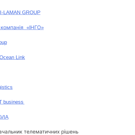
I-LAMAN GROUP
 компанія «ІНГО»
oup
Ocean
Link
istics
 business
VIA
тачальник телематичних рішень