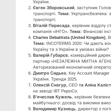
України.
Євген
Зборовський
, заступник Голо
транспорті.
Тема:
Укртрансбезпека: з
транспорті.
Віталій Пересада
, керівник відділу 
компанія «ІНГО».
Тема:
Фінансові інс
Charles
Debattista
(
United
Kingdom
)
, 
Тема:
INCOTERMS 2020: Чи дають вони
Україну та з України в умовах війни?
Валерій Губарєв
, комерційний дире
партнер «НЕЗАЛЕЖНА МИТНА АГЕНЦ
Авторизований економічний операто
Дмитро
Сидько
, Key Account Manager 
України. Тренди 2025.
Олексій
Снегур
,
CEO
та Аліна
Каліс
на заводі IBT PepsiCo.
В’ячеслав Кужель
, керівник безпеки
майбутнього: досвід та виклики вико
Володимир
Кузнець
, директор з лог