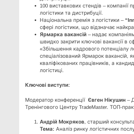
100 виставкових стендів – компанії п
логістики та дистрибуції.
Національна премія з логістики –
“
In
сфері логістики, що відзначає найкр
Ярмарка вакансій
– надає компаніям
швидко закрити ключові вакансії в сф
«Збільшення кадрового потенціалу ло
спеціалізований Ярмарок вакансій, 
кваліфікованих працівників, а канди
логістиці.
Ключові
виступи
:
Модератор конференції
Євген
Нікушин
– Д
Тренінгового Центру TradeMaster. ТОП-практ
Андрій
Мокряков
, старший консульта
Тема:
Аналіз ринку логістичних посл