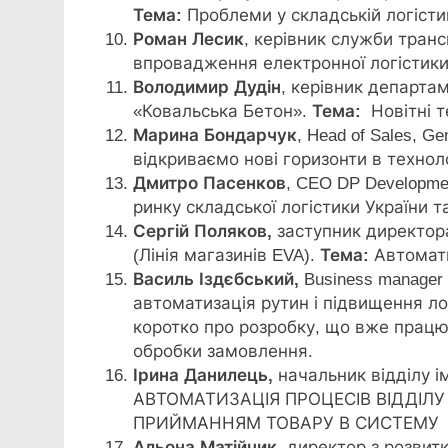
Тема:
Проблеми у складській логістиц
Роман Лесик
, керівник служби транс
впровадження електронної логістики
Володимир
Дудін
, керівник департа
«Ковальська Бетон».
Тема:
Новітні те
Марина Бондарчук
, Head of Sales, Ge
відкриваємо нові горизонти в техноло
Дмитро
Пасенков
, CEO DP Developmen
ринку складської логістики України т
Сергій Поляков,
заступник директор
(Лінія магазинів EVA).
Тема:
Автомати
Василь
Іздєбський
,
Business manage
автоматизація рутин і підвищення ло
коротко про розробку, що вже прац
обробки замовлення.
Ірина
Данилець
,
начальник відділу і
АВТОМАТИЗАЦІЯ ПРОЦЕСІВ ВІДДІЛУ
ПРИЙМАННЯМ ТОВАРУ В СИСТЕМУ
Альона
Матійчик
, директор з розви