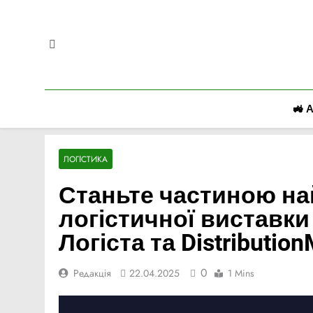
Перейти
до
вмісту
🚜 
ЛОГІСТИКА
Станьте частиною н
логістичної виставки 
Логіста та Distributio
0
Редакція
22.04.2025
1 Mins