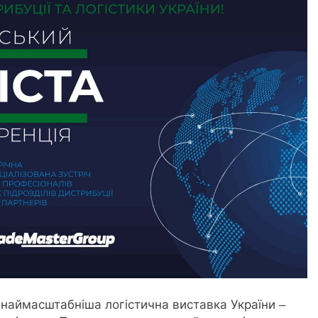
я наймасштабніша логістична виставка України –