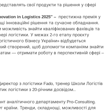
редставлять свої продукти та рішення у сфері
novation
in Logistics 2025″ –
престижна премія у
ащі інноваційні рішення та сучасне обладнання.
 можливість знайти кваліфікованих фахівців та
ері логістики. У межах 2-го етапу проєкту
гістичного бізнесу України» відбудеться
який створений, щоб допомогти компаніям знайти
датам — отримати роботу в перспективній сфері –
иректор з логістики Fado, тренер Школи Логістів
ик логістики з 20-річним досвідом..
нт аналітичного департаменту Pro-Consulting.
уг країни. Тренди, складнощі, можливості для