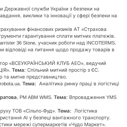
ви Державної служби України з безпеки на
авдання, виклики та інновації у сфері безпеки на
страхування фінансових ризиків АТ «Страхова
трументи гарантування сплати митних платежів.
Barrister 36 Stone, учасник роботи над INCOTERMS.
 відповіді на питання щодо продажу товарів в
ктор «ВСЕУКРАЇНСЬКИЙ КЛУБ АЕО», ведучий
ІЯ».
Тема:
Спільний митний простір з ЄС.
р та митне представництво.
robota.ua.
Тема:
Аналітика ринку праці в логістиці
тратова
, PM ABM WMS.
Тема:
Впровадження YMS
 руху ТОВ «Сільпо-Фуд».
Тема:
Логістика
ристання AI у безпеці вантажного транспорту.
істики мережі супермаркетів «Чудо Маркет».