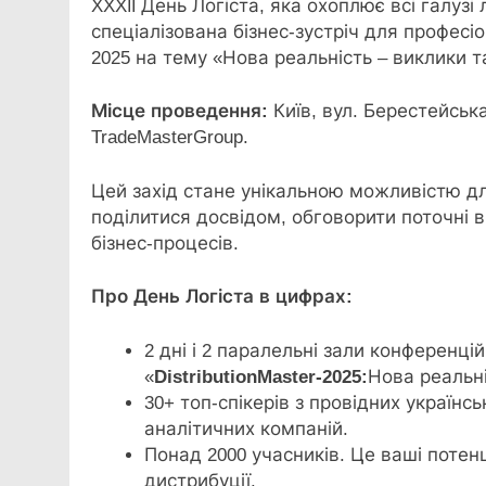
XXXІІ День Логіста, яка охоплює всі галуз
спеціалізована бізнес-зустріч для професіон
2025 на тему «Нова реальність – виклики т
Місце проведення:
Київ, вул. Берестейськ
TradeMasterGroup.
Цей захід стане унікальною можливістю для
поділитися досвідом, обговорити поточні 
бізнес-процесів.
Про День Логіста в цифрах:
2 дні і 2 паралельні зали конференцій
«
DistributionMaster-2025:
Нова реальні
30+ топ-спікерів з провідних українс
аналітичних компаній.
Понад 2000 учасників. Це ваші потенц
дистрибуції.