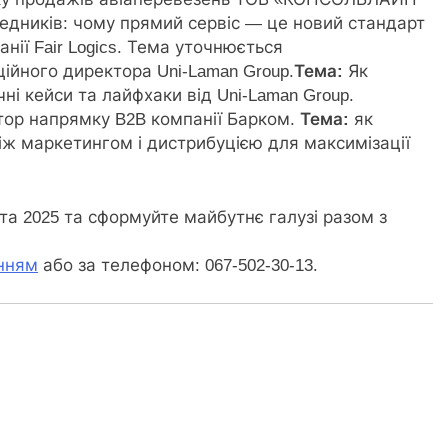
едників: чому прямий сервіс — це новий стандарт
нії Fair Logics. Тема уточнюється
ційного директора Uni-Laman Group.
Тема:
Як
чні кейси та лайфхаки від Uni-Laman Group.
ор напрямку B2B компанії Барком.
Тема:
як
іж маркетингом і дистрибуцією для максимізації
та 2025 та сформуйте майбутнє галузі разом з
нням
або за телефоном: 067-502-30-13.