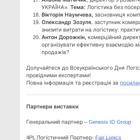
УКРАЇНА».
Тема:
Логістика без посер
Вікторія
Наумчева
,
засновниця компа
Олександр Зозуля
, заступник комер
знизити витрати на логістику: практи
Антон Дорожкін,
комерційний директ
організувати ефективну взаємодію м
продажів?
Долучайтеся до Всеукраїнського Дня Логіс
провідними експертами!
Повна інформація та реєстрація за
посила
Партнери виставки
Генеральний партнер –
Genesis ID Group
4PL Логістичний Партнер-
Fair
Logics