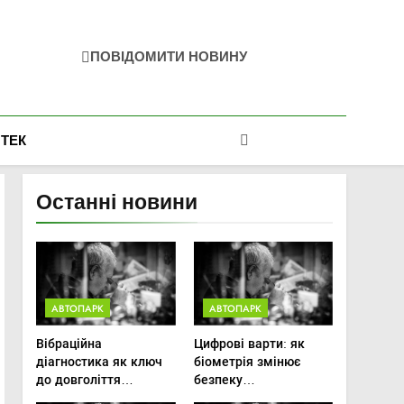
ПОВІДОМИТИ НОВИНУ
-ТЕК
Останні новини
АВТОПАРК
АВТОПАРК
Вібраційна
Цифрові варти: як
діагностика як ключ
біометрія змінює
до довголіття
безпеку
трансмісій сучасної
агропідприємств