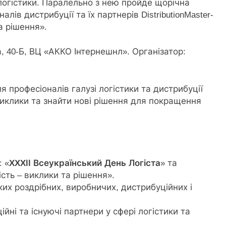
і логістики. Паралельно з нею пройде щорічна
алів дистрибуції та їх партнерів DistributionMaster-
а рішення».
а, 40-Б, ВЦ «АККО Інтернешнл». Організатор:
 професіоналів галузі логістики та дистрибуції
виклики та знайти нові рішення для покращення
: «
XXXІІ Всеукраїнський День Логіста
» та
сть – виклики та рішення».
ьких роздрібних, виробничих, дистрибуційних і
ійні та існуючі партнери у сфері логістики та