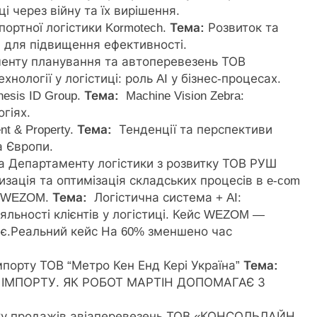
і через війну та їх вирішення.
портної логістики Kormotech.
Тема:
Розвиток та
 для підвищення ефективності.
менту планування та автоперевезень ТОВ
хнології у логістиці: роль AI у бізнес-процесах.
nesis ID Group.
Тема:
Machine Vision Zebra:
гіях.
t & Property.
Тема:
Тенденції та перспективи
а Європи.
а Департаменту логістики з розвитку ТОВ РУШ
зація та оптимізація складських процесів в e-com
r WEZOM.
Тема:
Логістична система + AI:
яльності клієнтів у логістиці. Кейс WEZOM —
ює.Реальний кейс На 60% зменшено час
мпорту ТОВ “Метро Кен Енд Кері Україна”
Тема:
 ІМПОРТУ. ЯК РОБОТ МАРТІН ДОПОМАГАЄ З
тку продажів авіаперевезень ТОВ «КОНСОЛЬЛАЙН