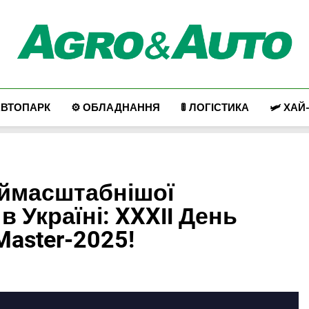
Agro & Auto
Новини Агротеху Та Логістики
АВТОПАРК
⚙️ ОБЛАДНАННЯ
🚦 ЛОГІСТИКА
🛩️ ХАЙ
аймасштабнішої
в Україні: XXXІІ День
nMaster-2025!