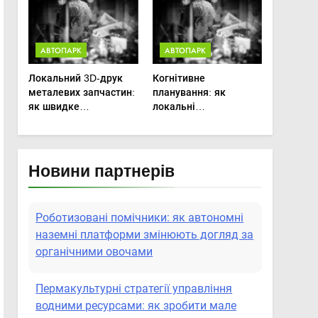
агротехніки
АВТОПАРК
АВТОПАРК
Локальний 3D-друк
Когнітивне
металевих запчастин:
планування: як
як швидке
локальні
прототипування рятує
мікрокліматичні
посівну
ризики змінюють
графіки польових
робіт
Новини партнерів
Роботизовані помічники: як автономні
наземні платформи змінюють догляд за
органічними овочами
Пермакультурні стратегії управління
водними ресурсами: як зробити мале