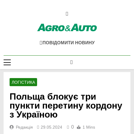
Перейти
до
вмісту
Agro & Auto
Новини Агротеху Та Логістики
ПОВІДОМИТИ НОВИНУ
ЛОГІСТИКА
Польща блокує три
пункти перетину кордону
з Україною
0
Редакція
29.05.2024
1 Mins