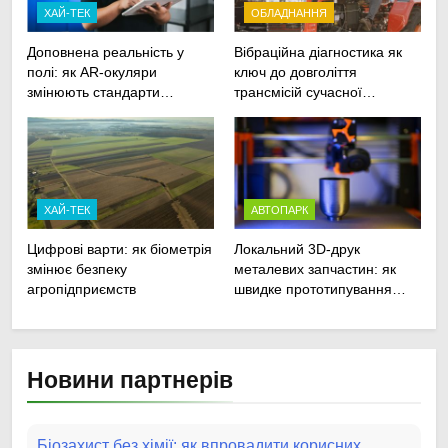
ХАЙ-ТЕК
ОБЛАДНАННЯ
Доповнена реальність у
Вібраційна діагностика як
полі: як AR-окуляри
ключ до довголіття
змінюють стандарти
трансмісій сучасної
ремонту
агротехніки
сільськогосподарської
техніки
ХАЙ-ТЕК
АВТОПАРК
Цифрові варти: як біометрія
Локальний 3D-друк
змінює безпеку
металевих запчастин: як
агропідприємств
швидке прототипування
рятує посівну
Новини партнерів
Біозахист без хімії: як впровадити корисних