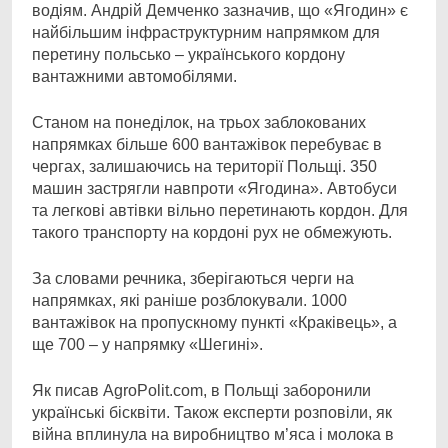
водіям. Андрій Демченко зазначив, що «Ягодин» є
найбільшим інфраструктурним напрямком для
перетину польсько – українського кордону
вантажними автомобілями.
Станом на понеділок, на трьох заблокованих
напрямках більше 600 вантажівок перебуває в
чергах, залишаючись на території Польщі. 350
машин застрягли навпроти «Ягодина». Автобуси
та легкові автівки вільно перетинають кордон. Для
такого транспорту на кордоні рух не обмежують.
За словами речника, зберігаються черги на
напрямках, які раніше розблокували. 1000
вантажівок на пропускному пункті «Краківець», а
ще 700 – у напрямку «Шегині».
Як писав AgroPolit.com, в Польщі заборонили
українські бісквіти. Також експерти розповіли, як
війна вплинула на виробництво м’яса і молока в