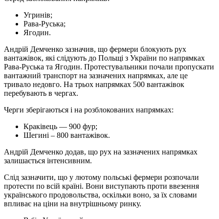
Угринів;
Рава-Руська;
Ягодин.
Андрій Демченко зазначив, що фермери блокують рух
вантажівок, які слідують до Польщі з України по напрямках
Рава-Руська та Ягодин. Протестувальники почали пропускати
вантажний транспорт на зазначених напрямках, але це
тривало недовго. На трьох напрямках 500 вантажівок
перебувають в чергах.
Черги зберігаються і на розблокованих напрямках:
Краківець — 900 фур;
Шегині – 800 вантажівок.
Андрій Демченко додав, що рух на зазначених напрямках
залишається інтенсивним.
Слід зазначити, що у лютому польські фермери розпочали
протести по всій країні. Вони виступають проти ввезення
українського продовольства, оскільки воно, за їх словами
впливає на ціни на внутрішньому ринку.