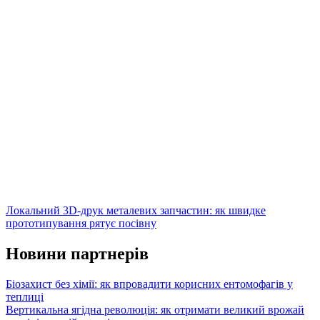
Локальний 3D-друк металевих запчастин: як швидке
прототипування рятує посівну
Новини партнерів
Біозахист без хімії: як впровадити корисних ентомофагів у
теплиці
Вертикальна ягідна революція: як отримати великий врожай