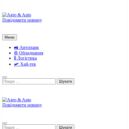
Перейти
до
вмісту
Повідомити новину
Agro & Auto
Новини агротеху та логістики
Меню
🚜 Автопарк
⚙️ Обладнання
🚦 Логістика
🛩️ Хай-тек
Пошук:
Повідомити новину
Agro & Auto
Новини агротеху та логістики
Пошук: