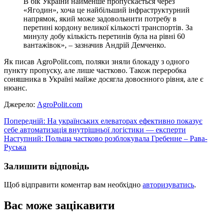
В бік України найменше пропускається через
«Ягодин», хоча це найбільший інфраструктурний
напрямок, який може задовольнити потребу в
перетині кордону великої кількості транспортів. За
минулу добу кількість перетинів була на рівні 60
вантажівок», – зазначив Андрій Демченко.
Як писав AgroPolit.com, поляки зняли блокаду з одного
пункту пропуску, але лише частково. Також переробка
соняшника в Україні майже досягла довоєнного рівня, але є
нюанс.
Джерело:
AgroPolit.com
Навігація
Попередній:
На українських елеваторах ефективно показує
себе автоматизація внутрішньої логістики — експерти
записів
Наступний:
Польща частково розблокувала Гребенне – Рава-
Руська
Залишити відповідь
Щоб відправити коментар вам необхідно
авторизуватись
.
Вас може зацікавити