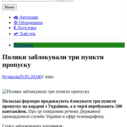
Меню
🚜 Автопарк
⚙️ Обладнання
🚦 Логістика
🛩️ Хай-тек
Логістика
Поляки заблокували три пункти
пропуску
Редакція
29.05.2024
0
1 mins
Польські фермери продовжують блокувати три пункти
пропуску на кордоні з Україною, а в черзі перебувають 500
вантажівок.
Про це повідомив речник Державної
прикордонної служби України в ефірі телемарафону.
Серед заблокованих напрямків: