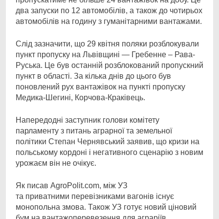
два запуски по 12 автомобілів, а також до чотирьох
автомобілів на годину з гуманітарними вантажами.
Слід зазначити, що 29 квітня поляки розблокували
пункт пропуску на Львівщині — Гребенне – Рава-
Руська. Це був останній розблокований пропускний
пункт в області. За кілька днів до цього був
поновлений рух вантажівок на пункті пропуску
Медика-Шегині, Корчова-Краківець.
Напередодні заступник голови комітету
парламенту з питань аграрної та земельної
політики Степан Чернявський заявив, що кризи на
польському кордоні і негативного сценарію з новим
урожаєм він не очікує.
Як писав AgroPolit.com, між УЗ
та приватними перевізниками вагонів існує
монопольна змова. Також УЗ готує новий ціновий
бум на вантажоперевезення для аграріїв.