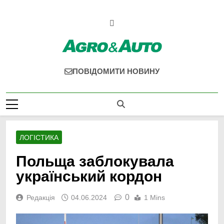
Перейти
до
вмісту
Agro & Auto
Новини Агротеху Та Логістики
ПОВІДОМИТИ НОВИНУ
ЛОГІСТИКА
Польща заблокувала
український кордон
0
Редакція
04.06.2024
1 Mins