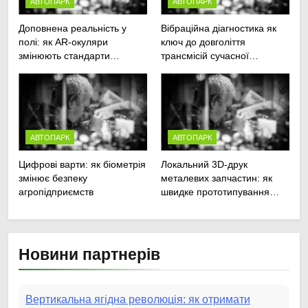
АВТОПАРК
АВТОПАРК
Доповнена реальність у
Вібраційна діагностика як
полі: як AR-окуляри
ключ до довголіття
змінюють стандарти
трансмісій сучасної
ремонту
агротехніки
сільськогосподарської
техніки
АВТОПАРК
АВТОПАРК
Цифрові варти: як біометрія
Локальний 3D-друк
змінює безпеку
металевих запчастин: як
агропідприємств
швидке прототипування
рятує посівну
Новини партнерів
Вертикальна ягідна революція: як отримати