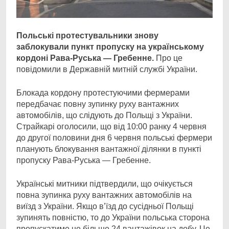
Польські протестувальники знову
заблокували пункт пропуску на українському
кордоні Рава-Руська — Гребенне.
Про це
повідомили в Державній митній службі України.
Блокада кордону протестуючими фермерами
передбачає повну зупинку руху вантажних
автомобілів, що слідують до Польщі з України.
Страйкарі оголосили, що від 10:00 ранку 4 червня
до другої половини дня 6 червня польські фермери
планують блокування вантажної ділянки в пункті
пропуску Рава-Руська — Гребенне.
Українські митники підтвердили, що очікується
повна зупинка руху вантажних автомобілів на
виїзд з України. Якщо в’їзд до сусідньої Польщі
зупинять повністю, то до України польська сторона
пропускатиме не більше 24 вантажівок на добу. Це