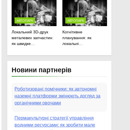
АВТОПАРК
АВТОПАРК
Локальний 3D-друк
Когнітивне
металевих запчастин:
планування: як
як швидке
локальні
прототипування рятує
мікрокліматичні ризики
посівну
змінюють графіки
польових робіт
Новини партнерів
Роботизовані помічники: як автономні
наземні платформи змінюють догляд за
органічними овочами
Пермакультурні стратегії управління
водними ресурсами: як зробити мале