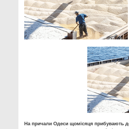
На причали Одеси щомісяця прибувають де