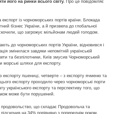
ти його на ринки всього світу.
Про це повідомляє
 експорт із чорноморських портів країни. Блокада
тний бізнес України, а й призвела до глобальної
ідскочили, що загрожує мільйонам людей голодом.
ають до чорноморських портів України, відновився і
ція змінилася завдяки непомітній українській
кети та безпілотники, Київ змусив Чорноморський
ти морські шляхи для експорту.
 з експорту пшениці, четверте – з експорту ячменю та
х цього експорту проходило через чорноморські порти
ату українського експорту та перспективу того, що
акож може бути порушений.
на продовольство, що складає Продовольча та
 підскочив на 34% порівняно з попереднім роком.