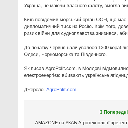
Україна, не маючи власного флоту, змогла ви
Київ повідомив морський орган ООН, що має 
дипломатичний тиск на Росію. Крім того, дов
ризик війни для судноплавства знизився, аб
До початку червня налічувалося 1300 кораблі
Одеси, Чорноморська та Південного.
Як писав AgroPolit.com, в Молдові відмовились
електроенергією вбивають українське ягідниц
Джерело:
AgroPolit.com
Навігація
Попередні
записів
AMAZONE на УКАБ Агротехнології презент