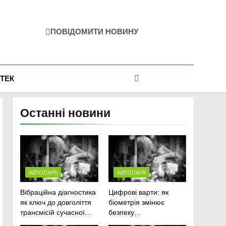
ПОВІДОМИТИ НОВИНУ
-ТЕК
Останні новини
АВТОПАРК
АВТОПАРК
Вібраційна діагностика
Цифрові варти: як
як ключ до довголіття
біометрія змінює
трансмісій сучасної
безпеку
агротехніки
агропідприємств