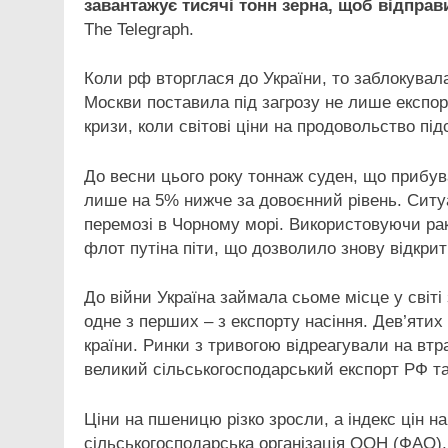
завантажує тисячі тонн зерна, щоб відправи
The Telegraph.
Коли рф вторглася до України, то заблокувала
Москви поставила під загрозу не лише експор
кризи, коли світові ціни на продовольство п
До весни цього року тоннаж суден, що прибув
лише на 5% нижче за довоєнний рівень. Ситуа
перемозі в Чорному морі. Використовуючи ра
флот путіна піти, що дозволило знову відкри
До війни Україна займала сьоме місце у світі
одне з перших – з експорту насіння. Дев’яти
країни. Ринки з тривогою відреагували на втр
великий сільськогосподарський експорт РФ т
Ціни на пшеницю різко зросли, а індекс цін 
сільськогосподарська організація ООН (ФАО),