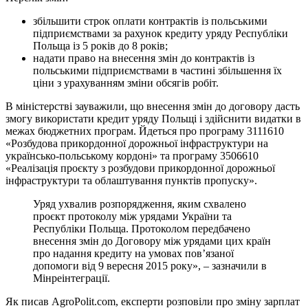
збільшити строк оплати контрактів із польськими
підприємствами за рахунок кредиту уряду Республіки
Польща із 5 років до 8 років;
надати право на внесення змін до контрактів із
польськими підприємствами в частині збільшення їх
ціни з урахуванням зміни обсягів робіт.
В міністерстві зауважили, що внесення змін до договору дасть
змогу використати кредит уряду Польщі і здійснити видатки в
межах бюджетних програм. Йдеться про програму 3111610
«Розбудова прикордонної дорожньої інфраструктури на
українсько-польському кордоні» та програму 3506610
«Реалізація проєкту з розбудови прикордонної дорожньої
інфраструктури та облаштування пунктів пропуску».
Уряд ухвалив розпорядження, яким схвалено
проєкт протоколу між урядами України та
Республіки Польща. Протоколом передбачено
внесення змін до Договору між урядами цих країн
про надання кредиту на умовах пов’язаної
допомоги від 9 вересня 2015 року», – зазначили в
Мінреінтеграції.
Як писав AgroPolit.com, експерти розповіли про зміну зарплат