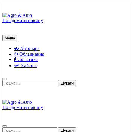
Перейти
до
вмісту
Повідомити новину
Agro & Auto
Новини агротеху та логістики
Меню
🚜 Автопарк
⚙️ Обладнання
🚦 Логістика
🛩️ Хай-тек
Пошук:
Повідомити новину
Agro & Auto
Новини агротеху та логістики
Пошук: