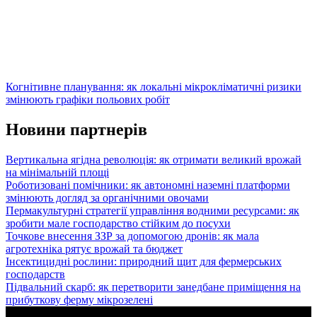
Когнітивне планування: як локальні мікрокліматичні ризики
змінюють графіки польових робіт
Новини партнерів
Вертикальна ягідна революція: як отримати великий врожай
на мінімальній площі
Роботизовані помічники: як автономні наземні платформи
змінюють догляд за органічними овочами
Пермакультурні стратегії управління водними ресурсами: як
зробити мале господарство стійким до посухи
Точкове внесення ЗЗР за допомогою дронів: як мала
агротехніка рятує врожай та бюджет
Інсектицидні рослини: природний щит для фермерських
господарств
Підвальний скарб: як перетворити занедбане приміщення на
прибуткову ферму мікрозелені