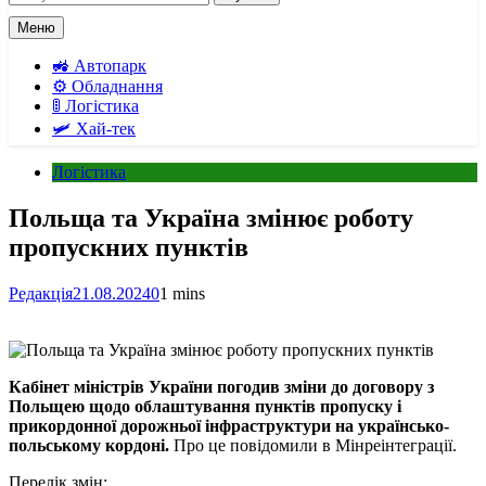
Меню
🚜 Автопарк
⚙️ Обладнання
🚦 Логістика
🛩️ Хай-тек
Логістика
Польща та Україна змінює роботу
пропускних пунктів
Редакція
21.08.2024
0
1 mins
Кабінет міністрів України погодив зміни до договору з
Польщею щодо облаштування пунктів пропуску і
прикордонної дорожньої інфраструктури на українсько-
польському кордоні.
Про це повідомили в Мінреінтеграції.
Перелік змін: