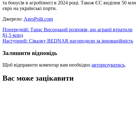
та бонусів в агробізнесі в 2024 році. Також ЄС виділив 50 млн
євро на українські порти.
Джерело:
AgroPolit.com
Навігація
Попередній:
Тарас Висоцький розповів, що аграрії втратили
$1,5 млрд
записів
Наступний:
Сівалку BEDNAR нагородили за інноваційність
Залишити відповідь
Щоб відправити коментар вам необхідно
авторизуватись
.
Вас може зацікавити