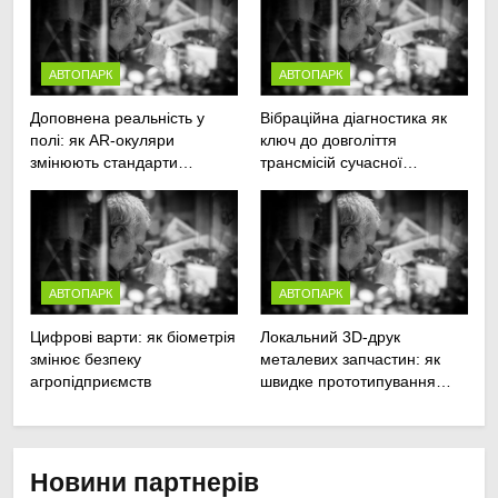
АВТОПАРК
АВТОПАРК
Доповнена реальність у
Вібраційна діагностика як
полі: як AR-окуляри
ключ до довголіття
змінюють стандарти
трансмісій сучасної
ремонту
агротехніки
сільськогосподарської
техніки
АВТОПАРК
АВТОПАРК
Цифрові варти: як біометрія
Локальний 3D-друк
змінює безпеку
металевих запчастин: як
агропідприємств
швидке прототипування
рятує посівну
Новини партнерів