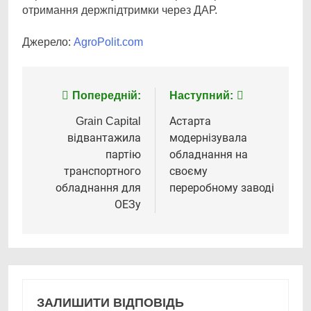
отримання держпідтримки через ДАР.
Джерело:
AgroPolit.com
Навігація
Попередній:
Наступний:
записів
Grain Capital
Астарта
відвантажила
модернізувала
партію
обладнання на
транспортного
своєму
обладнання для
переробному заводі
ОЕЗу
ЗАЛИШИТИ ВІДПОВІДЬ