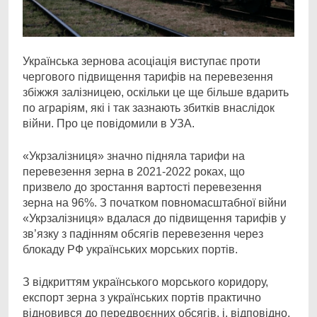
Українська зернова асоціація виступає проти
чергового підвищення тарифів на перевезення
збіжжя залізницею, оскільки це ще більше вдарить
по аграріям, які і так зазнають збитків внаслідок
війни. Про це повідомили в УЗА.
«Укрзалізниця» значно підняла тарифи на
перевезення зерна в 2021-2022 роках, що
призвело до зростання вартості перевезення
зерна на 96%. З початком повномасштабної війни
«Укрзалізниця» вдалася до підвищення тарифів у
зв’язку з падінням обсягів перевезення через
блокаду РФ українських морських портів.
З відкриттям українського морського коридору,
експорт зерна з українських портів практично
відновився до передвоєнних обсягів, і, відповідно,