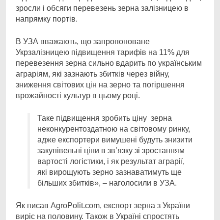
зросли і обсяги перевезень зерна залізницею в
напрямку портів.
В УЗА вважають, що запропоноване
Укрзалізницею підвищення тарифів на 11% для
перевезення зерна сильно вдарить по українським
аграріям, які зазнають збитків через війну,
зниження світових цін на зерно та погіршення
врожайності культур в цьому році.
Таке підвищення зробить ціну зерна
неконкурентоздатною на світовому ринку,
адже експортери вимушені будуть знизити
закупівельні ціни в зв’язку зі зростанням
вартості логістики, і як результат аграрії,
які вирощують зерно зазнаватимуть ще
більших збитків», – наголосили в УЗА.
Як писав AgroPolit.com, експорт зерна з України
виріс на половину. Також в Україні спростять