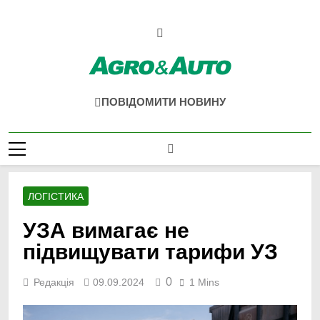
Перейти
до
вмісту
Agro & Auto
Новини Агротеху Та Логістики
ПОВІДОМИТИ НОВИНУ
ЛОГІСТИКА
УЗА вимагає не
підвищувати тарифи УЗ
0
Редакція
09.09.2024
1 Mins