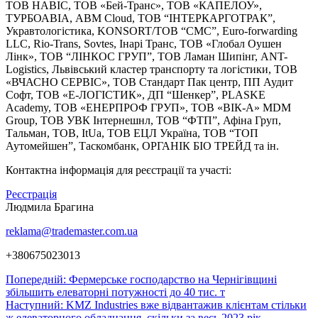
ТОВ НАВІС, ТОВ «Бей-Транс», ТОВ «КАПЕЛОУ»,
ТУРБОАВІА, ABM Cloud, ТОВ “ІНТЕРКАРГОТРАК”,
Укравтологістика, KONSORT/ТОВ “СМС”, Euro-forwarding
LLC, Rio-Trans, Sovtes, Інарі Транс, ТОВ «Глобал Оушен
Лінк», ТОВ “ЛІНКОС ГРУП”, ТОВ Ламан Шипінг, ANT-
Logistics, Львівський кластер транспорту та логістики, ТОВ
«ВЧАСНО СЕРВІС», ТОВ Стандарт Пак центр, ПП Аудит
Софт, ТОВ «Е-ЛОГІСТИК», ДП “Шенкер”, PLASKE
Academy, ТОВ «ЕНЕРПРОФ ГРУП», ТОВ «ВІК-А» MDM
Group, ТОВ УВК Інтернешнл, ТОВ “ФТП”, Афіна Груп,
Тальман, ТОВ, ItUa, ТОВ ЕЦЛ Україна, ТОВ “ТОП
Аутомейшен”, Таскомбанк, ОРГАНІК БІО ТРЕЙД та ін.
Контактна інформація для реєстрації та участі:
Реєстрація
Людмила Брагина
reklama@trademaster.com.ua
+380675023013
Навігація
Попередній:
Фермерське господарство на Чернігівщині
збільшить елеваторні потужності до 40 тис. т
записів
Наступний:
KMZ Industries вже відвантажив клієнтам стільки
ж елеваторного обладнання, скільки за весь 2023 рік