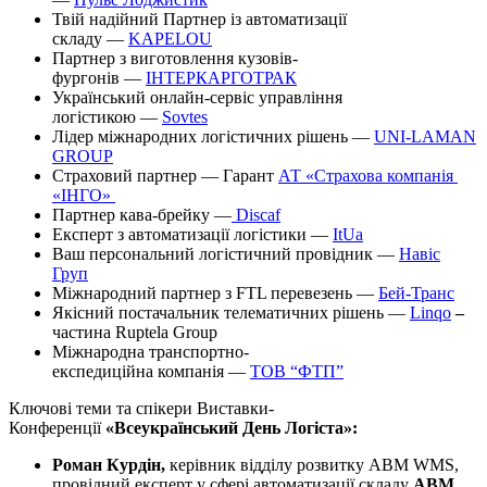
Твій надійний Партнер із автоматизації
складу —
KAPELOU
Партнер з виготовлення кузовів-
фургонів —
ІНТЕРКАРГОТРАК
Український онлайн-сервіс управління
логістикою —
Sovtes
Лідер міжнародних логістичних рішень —
UNI-LAMAN
GROUP
Страховий партнер — Гарант
АТ «Страхова компанія
«ІНГО»
Партнер кава-брейку —
Discaf
Експерт з автоматизації логістики —
ItUa
Ваш персональний логістичний провідник —
Навіс
Груп
Міжнародний партнер з FTL перевезень —
Бей-Транс
Якісний постачальник телематичних рішень —
Linqo
–
частина Ruptela Group
Міжнародна транспортно-
експедиційна компанія —
ТОВ “ФТП”
Ключові теми та спікери Виставки-
Конференції
«Всеукраїнський
День Логіста
»
:
Роман
Курдін
,
керівник відділу розвитку ABM WMS,
провідний експерт у сфері автоматизації складу
ABM