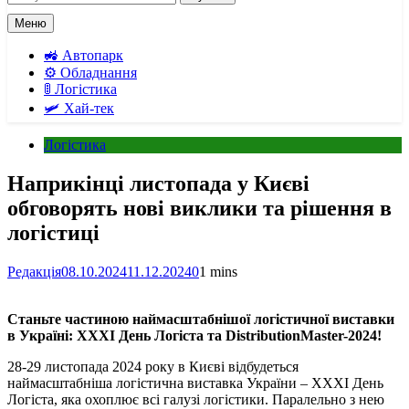
Меню
🚜 Автопарк
⚙️ Обладнання
🚦 Логістика
🛩️ Хай-тек
Логістика
Наприкінці листопада у Києві
обговорять нові виклики та рішення в
логістиці
Редакція
08.10.2024
11.12.2024
0
1 mins
Станьте частиною
наймасштабнішої
логістичної виставки
в Україні: XXXІ День Логіста та DistributionMaster-2024!
28-29 листопада 2024 року в Києві відбудеться
наймасштабніша логістична виставка України – XXXІ День
Логіста, яка охоплює всі галузі логістики. Паралельно з нею