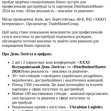
пройде щорічна спеціалізована бізнес-зустріч для
професіоналів дистрибуції та їх партнерів DistributionMaster-
2024 на тему «Нова реальність – виклики та рішення».
Місце проведення: Київ, вул. Берестейська, 40-Б, ВЦ «АККО
Інтернешнл». Організатор: TradeMasterGroup.
Цей захід стане унікальною можливістю для професіоналів
галузі логістики та дистрибуції поділитися досвідом,
обговорити поточні виклики та знайти нові рішення для
покращення бізнес-процесів.
Про День Логіста в цифрах
:
2 дні і 2 паралельні зали конференцій: «
XXXІ
Всеукраїнський День Логіста
» та «
DistributionMaster-
2024:
Нова реальність – виклики та рішення».
30+ топ-спікерів з провідних українських роздрібних,
виробничих, дистрибуційних і аналітичних компаній.
Понад 1500 учасників. Це ваші потенційні та існуючі
партнери у сфері логістики та дистрибуції.
Майже 100 виставкових стендів – компанії представлять
свої продукти та рішення у сфері логістики та
дистрибуції.
Національна премія з логістики –
Ukrainian
Logistics