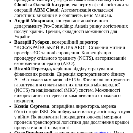
Cloud
та
Олексій
Батуров
, експерт у сфері логістики та
операцій
ABM
Cloud
: Автоматизація складської
логістики: виклики в е-commerce, кейс MauDau.
Андрій
Мокряков
, консультант аналітичного
департаменту Pro-Consulting
:
Аналіз ринку логістичних
послуг країни. Тренди, складності можливості для
України.
Валерій Губарєв,
комерційний директор
“ВСЕУКРАЇНСЬКИЙ КЛУБ АЕО”. Спільний митний
простір з ЄС та нові спрощення. Конвенція про
процедуру спільного транзиту (NCTS), авторизований
економічний оператор (АЕО).
Віталій Пересада,
керівник відділу страхування
фінансових ризиків. Дирекція корпоративного бізнесу
АТ «Страхова компанія «ІНГО»: Фінансові інструменти
гарантування сплати митних платежів міжнародної
(NCTS) та національної (МКУ) систем. Можливості
використання та переваги комплексного страхового
покриття.
Ксенія
Сергеєва
, операційна директорка, мережа
б’юті сторів ISEI: Як побудувати власну логістику з нуля
у війну. Як визначити і покращити ключові метрики
процесів транспортної логістики для досягнення кращої
продуктивності та вартості.
Олег Рудківський
, засновник проєкту
sovtes.ua
. Член