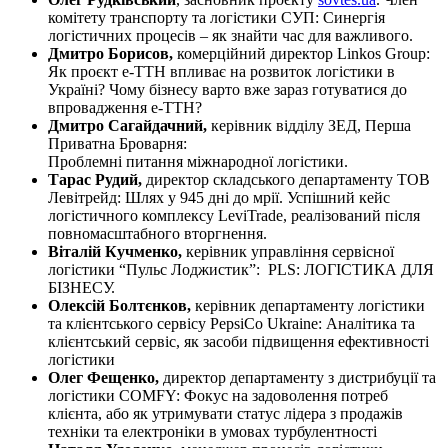
комітету транспорту та логістики СУП: Синергія
логістичних процесів – як знайти час для важливого.
Дмитро Борисов,
комерційний директор Linkos Group:
Як проєкт е-ТТН впливає на розвиток логістики в
Україні? Чому бізнесу варто вже зараз готуватися до
впровадження е-ТТН?
Дмитро
Сагайдачний
,
керівник відділу ЗЕД, Перша
Приватна Броварня:
Проблемні питання міжнародної логістики.
Тарас
Рудий
,
директор складського департаменту ТОВ
Левітрейд: Шлях у 945 дні до мрії. Успішний кейс
логістичного комплексу LevіTrade, реалізований після
повномасштабного вторгнення.
Віталій
Кучменко
,
керівник управління сервісної
логістики “Пульс Лоджистик”: PLS: ЛОГІСТИКА ДЛЯ
БІЗНЕСУ.
Олексій
Болтєнков
,
керівник департаменту логістики
та клієнтського сервісу PepsiCo Ukraine: Аналітика та
клієнтський сервіс, як засоби підвищення ефективності
логістики
Олег
Фещенко
,
директор департаменту з дистрибуції та
логістики COMFY: Фокус на задоволення потреб
клієнта, або як утримувати статус лідера з продажів
техніки та електроніки в умовах турбулентності