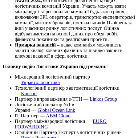
Award-2024,
яка відзначить досягнення кращих
логістичних компаній України. Участь можуть взяти
міжнародні та регіональні компанії будь-якого рівня,
включаючи 3PL операторів, транспортно-експедиторські
компанії, митних брокерів, постачальників IT-рішень та
інші учасники ринку логістичних послуг. Оцінка
відбуватиметься на основі даних про обсяг робіт,
фінансові показники та реалізовані проєкти.
Ярмарка вакансій
– надає компаніям можливість
знайти кваліфікованих фахівців та швидко закрити
ключові вакансії в сфері логістики.
Головну подію Логістики України
п
ідтримали
:
Міжнародний логістичний партнер
—
Укравтологистика
Технологічний партнер з автоматизації логістики
—
Konsort
Партнер з впровадження e-ТТН —
Linkos
Group
Логістичний оператор №1 в
Україні —
Global
Ocean
Link
ІТ Партнер —
ABM
Cloud
Партнер з міжнародної логістики —
EURO
FORWARDING
Офіційний Партнер Експерт з логістичних рішень
—
Пульс
Лоджистик