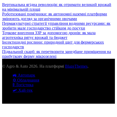
Вертикальна ягідна революція: як отримати великий врожай
на мінімальній площі
Роботизовані помічники: як автономні наземні платформи
змінюють догляд за органічними овочами
Пермакультурні стратегії управління водними ресурсами: як
зробити мале господарство стійким до посухи
Точкове внесення ЗЗР за допомогою дронів: як мала
агротехніка рятує врожай та бюджет
Інсектицидні рослини: природний щит для фермерських
господарств
Підвальний скарб: як перетворити занедбане приміщення на
прибуткову ферму мікрозелені
© Agro & Auto 2026. На платформі
BlazeThemes
.
🚜 Автопарк
⚙️ Обладнання
🚦 Логістика
🛩️ Хай-тек