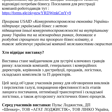
відповідні потребам бізнесу. Посилання для реєстрації
компанії-роботодавців тут :
https://forms.gle/zkygzwYRDWmkCmYy9
Програма
USAID «
Конкурентоспроможна
економіка
України
»
підтримує
український
бізнес
з метою
підвищення
їхньої
конкурентоспроможності
на
внутрішньому
ринку
України
та на
міжнародних
ринках,
допомагає
в
розбудові
спрощеного
та
прозорого
бізнес-клімату
, а
також
забезпечує
українські
компанії
можливостями
скориста
Хто відвідає виставку?
Виставка стане майданчиком для зустрічі ключових гравців
ринку: власників компаній, генеральних і комерційних
директорів, керівників з дистрибуції, продажів, логістики,
складських комплексів та IT-директорів.
Цей захід об’єднає учасників ринку для обговорення викликів
і перспектив галузі, покращення ефективності всіх етапів
ланцюга постачання, оптимізації транспортної і складської
логістики, а також аутсорсингу логістичних бізнес-процесів.
Серед учасників виставки:
Пульс Лоджистик, ДП
«Шенкер», ТОВ «АГАТ ЛОДЖИСТІК», ТОВ ЛІНКО Україна,