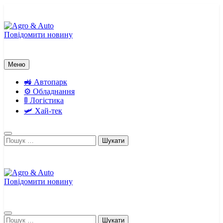
Перейти
до
вмісту
Повідомити новину
Agro & Auto
Новини агротеху та логістики
Меню
🚜 Автопарк
⚙️ Обладнання
🚦 Логістика
🛩️ Хай-тек
Пошук:
Повідомити новину
Agro & Auto
Новини агротеху та логістики
Пошук: