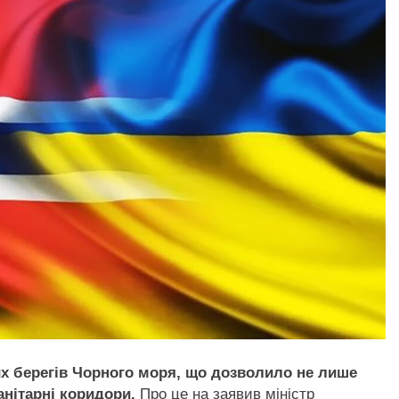
них берегів Чорного моря, що дозволило не лише
анітарні коридори.
Про це на заявив міністр