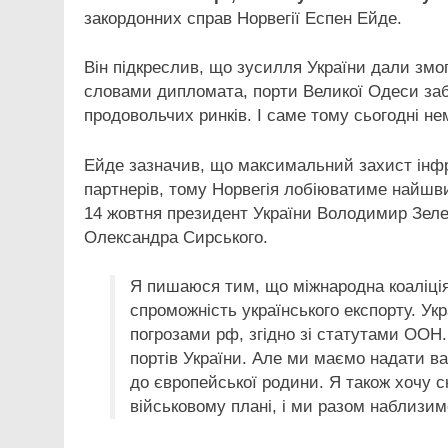
закордонних справ Норвегії Еспен Ейде.
Він підкреслив, що зусилля України дали змог
словами дипломата, порти Великої Одеси за
продовольчих ринків. І саме тому сьогодні нем
Ейде зазначив, що максимальний захист інфра
партнерів, тому Норвегія лобіюватиме найшв
14 жовтня президент України Володимир Зел
Олександра Сирського.
Я пишаюся тим, що міжнародна коаліція
спроможність українського експорту. Ук
погрозами рф, згідно зі статутами ООН.
портів України. Але ми маємо надати ваш
до європейської родини. Я також хочу с
військовому плані, і ми разом наблизи