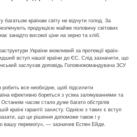
у багатьом країнам світу не відчути голод. За
безпечують продукцією майже половину світових
ає занадто високої ціни на зерно та хліб.
структури України можливий за протекції країн-
идший вступ нашої країни до ЄС. Слід зазначити, що
енський заслухав доповідь Головнокомандувача ЗСУ
 робить все необхідне, щоб підсилити
раїна ефективно бореться з усіма залякуваннями та
 Останнім часом стало дуже багато обстрілів
ій країні гарантії захисту. Однією з таких є вступ
казати, що це рішення допоможе також і у
мо вашу перемогу», — зазначив Еспен Ейде.