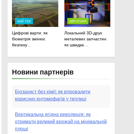
сільськогосподарської
техніки
ХАЙ-ТЕК
АВТОПАРК
Цифрові варти: як
Локальний 3D-друк
біометрія змінює
металевих запчастин:
безпеку
як швидке
агропідприємств
прототипування рятує
посівну
Новини партнерів
Біозахист без хімії: як впровадити
корисних ентомофагів у теплиці
Вертикальна ягідна революція: як
отримати великий врожай на мінімальній
площі