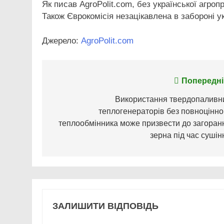
Як писав AgroPolit.com, без української агро
Також Єврокомісія незацікавлена в забороні ук
Джерело:
AgroPolit.com
Навігація
Попередні
записів
Використання твердопаливн
теплогенераторів без повноцінно
теплообмінника може призвести до загоран
зерна під час сушін
ЗАЛИШИТИ ВІДПОВІДЬ