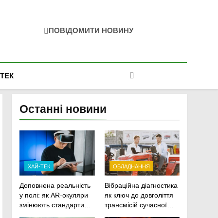
ПОВІДОМИТИ НОВИНУ
-ТЕК
Останні новини
ХАЙ-ТЕК
ОБЛАДНАННЯ
Доповнена реальність
Вібраційна діагностика
у полі: як AR-окуляри
як ключ до довголіття
змінюють стандарти
трансмісій сучасної
ремонту
агротехніки