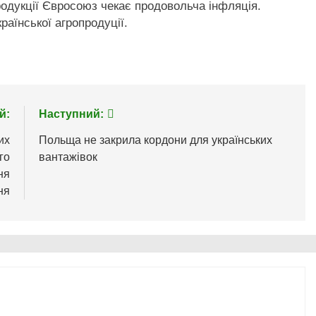
продукції Євросоюз чекає продовольча інфляція.
раїнської агропродуції.
й:
Наступний:
их
Польща не закрила кордони для українських
го
вантажівок
ня
ня