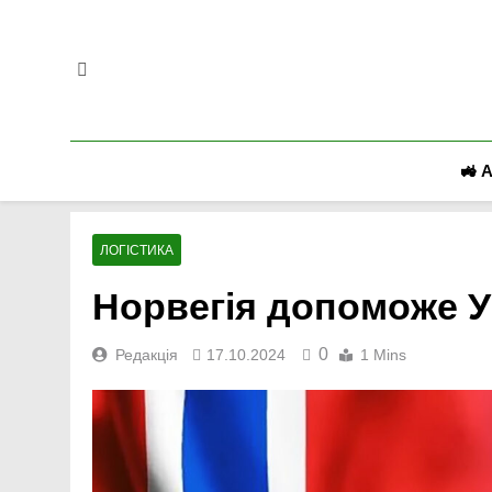
Перейти
до
вмісту
🚜 
ЛОГІСТИКА
Норвегія допоможе Ук
0
Редакція
17.10.2024
1 Mins