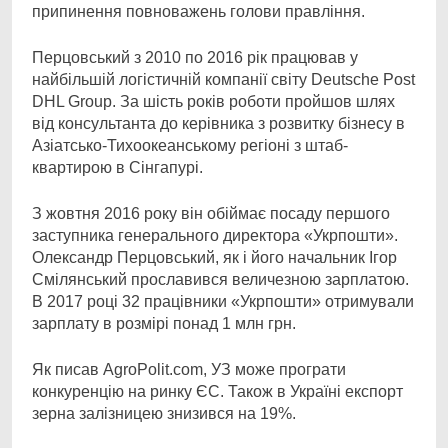
припинення повноважень голови правління.
Перцовський з 2010 по 2016 рік працював у
найбільшій логістичній компанії світу Deutsche Post
DHL Group. За шість років роботи пройшов шлях
від консультанта до керівника з розвитку бізнесу в
Азіатсько-Тихоокеанському регіоні з штаб-
квартирою в Сінгапурі.
З жовтня 2016 року він обіймає посаду першого
заступника генерального директора «Укрпошти».
Олександр Перцовський, як і його начальник Ігор
Смілянський прославився величезною зарплатою.
В 2017 році 32 працівники «Укрпошти» отримували
зарплату в розмірі понад 1 млн грн.
Як писав AgroPolit.com, УЗ може програти
конкуренцію на ринку ЄС. Також в Україні експорт
зерна залізницею знизився на 19%.