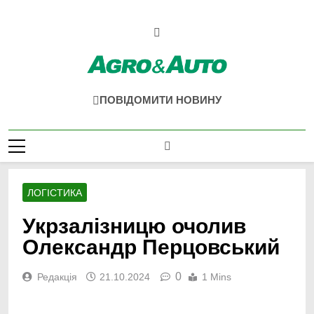
Перейти
до
вмісту
Agro & Auto
Новини Агротеху Та Логістики
ПОВІДОМИТИ НОВИНУ
ЛОГІСТИКА
Укрзалізницю очолив
Олександр Перцовський
0
Редакція
21.10.2024
1 Mins