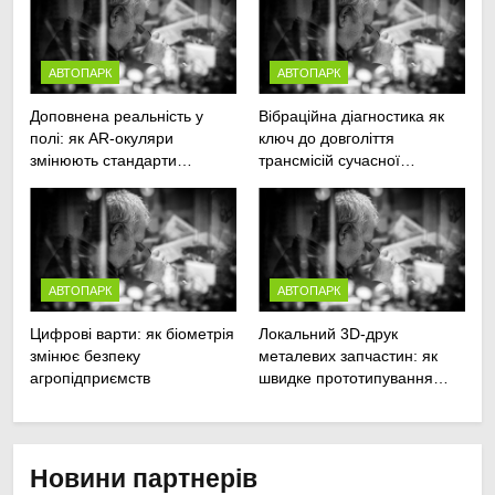
АВТОПАРК
АВТОПАРК
Доповнена реальність у
Вібраційна діагностика як
полі: як AR-окуляри
ключ до довголіття
змінюють стандарти
трансмісій сучасної
ремонту
агротехніки
сільськогосподарської
техніки
АВТОПАРК
АВТОПАРК
Цифрові варти: як біометрія
Локальний 3D-друк
змінює безпеку
металевих запчастин: як
агропідприємств
швидке прототипування
рятує посівну
Новини партнерів