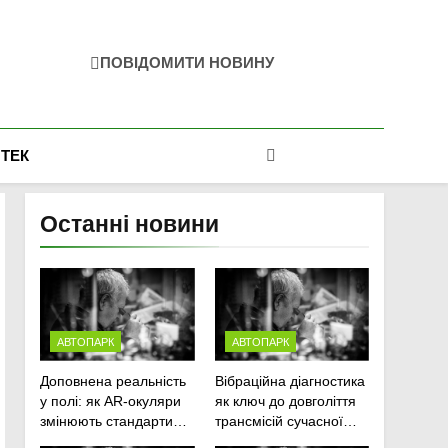
ПОВІДОМИТИ НОВИНУ
-ТЕК
Останні новини
АВТОПАРК
АВТОПАРК
Доповнена реальність
Вібраційна діагностика
у полі: як AR-окуляри
як ключ до довголіття
змінюють стандарти
трансмісій сучасної
ремонту
агротехніки