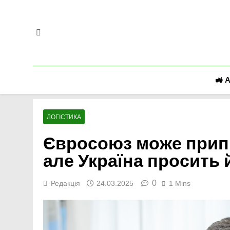
Перейти
до
вмісту
🚜 
ЛОГІСТИКА
Євросоюз може припи
але Україна просить
0
Редакція
24.03.2025
1 Mins