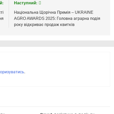
й:
Наступний:
ті
Національна Щорічна Премія – UKRAINE
ня
AGRO AWARDS 2025: Головна аграрна подія
року відкриває продаж квитків
оризуватись
.