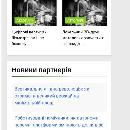
сільськогосподарської
техніки
АВТОПАРК
АВТОПАРК
Цифрові варти: як
Локальний 3D-друк
біометрія змінює
металевих запчастин:
безпеку
як швидке
агропідприємств
прототипування рятує
посівну
Новини партнерів
Вертикальна ягідна революція: як
отримати великий врожай на
мінімальній площі
Роботизовані помічники: як автономні
наземні платформи змінюють догляд за