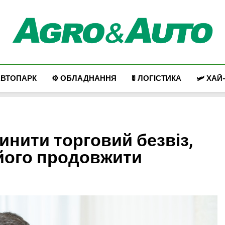
Agro & Auto
Новини Агротеху Та Логістики
АВТОПАРК
⚙️ ОБЛАДНАННЯ
🚦 ЛОГІСТИКА
🛩️ ХАЙ
нити торговий безвіз,
 його продовжити