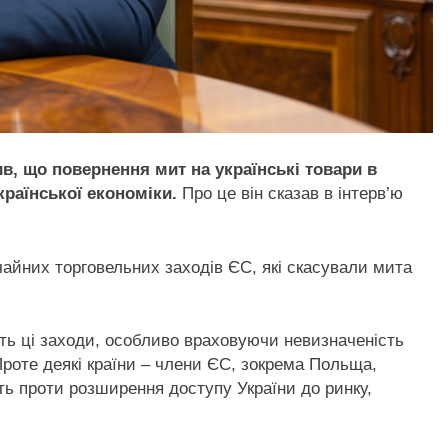
в, що повернення мит на українські товари в
раїнської економіки.
Про це він сказав в інтерв’ю
чайних торговельних заходів ЄС, які скасували мита
ть ці заходи, особливо враховуючи невизначеність
роте деякі країни – члени ЄС, зокрема Польща,
ь проти розширення доступу України до ринку,