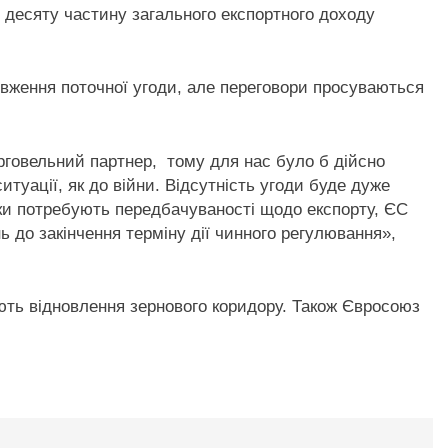
 десяту частину загального експортного доходу
вження поточної угоди, але переговори просуваються
говельний партнер, тому для нас було б дійсно
туації, як до війни. Відсутність угоди буде дуже
и потребують передбачуваності щодо експорту, ЄС
 до закінчення терміну дії чинного регулювання»,
ють відновлення зернового коридору. Також Євросоюз