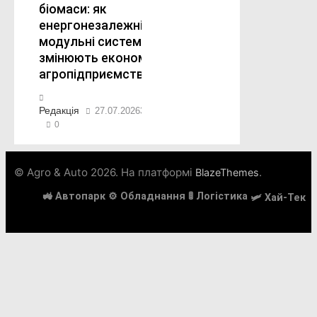
біомаси: як
енергонезалежні
модульні системи
змінюють економіку
агропідприємств
Редакція
27.07.2026
30.07.2026
0
© Agro & Auto 2026. На платформі
.
BlazeThemes
🚜 Автопарк
⚙️ Обладнання
🚦 Логістика
🛩️ Хай-Тек