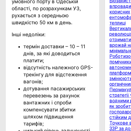
Біозахист 
умовного порту в Одеській
впровади
області, по розрахункам УЗ,
корисних
рухається з середньою
ентомофа
швидкістю 50 км в день.
теплиці
Вертикаль
революція
Інші недоліки:
отримати
врожай н
термін доставки – 10 – 11
мінімальн
днів, за які доводиться
Роботизо
платити;
помічники
відсутність належного GPS-
автономн
платфор
трекінгу для відстеження
змінюють
вагонів;
органічн
дотування пасажирських
Пермакул
стратегії
перевезень за рахунок
водними 
вантажних і спроби
як зроби
компенсувати збитки
господар
шляхом підвищення
стійким д
Точкове 
тарифів;
ЗЗР за д
низький рівень залученості