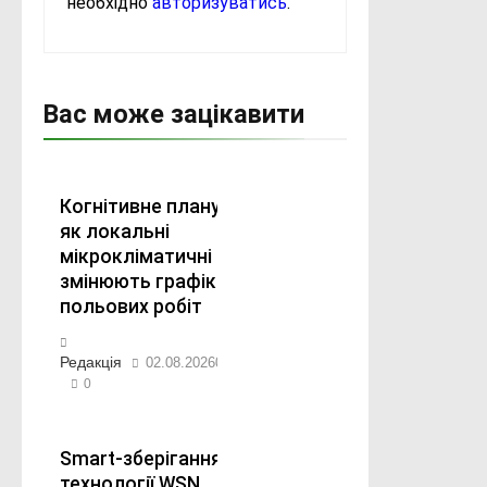
необхідно
авторизуватись
.
Вас може зацікавити
Когнітивне планування:
як локальні
мікрокліматичні ризики
змінюють графіки
польових робіт
Редакція
02.08.2026
07.08.2026
0
Smart-зберігання: як
технології WSN