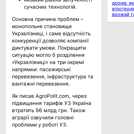
дронів: я
сучасних технологій.
агротехні
врожай т
Основна причина проблем –
монопольне становище
Укрзалізниці, і саме відсутність
конкуренції дозволяє компанії
диктувати умови. Покращити
ситуацію могло б розділення
«Укрзалізниці» на три окремі
напрямки: пасажирські
перевезення, інфраструктура та
вантажні перевезення.
Як писав AgroPolit.com, через
підвищення тарифів УЗ Україна
втратить 96 млрд грн. Також
аграрії озвучили головні
проблеми у роботі УЗ.