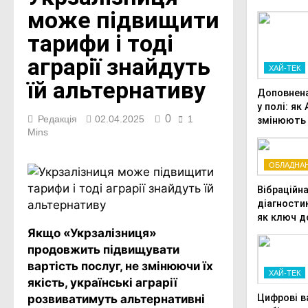
може підвищити
тарифи і тоді
аграрії знайдуть
ХАЙ-ТЕК
їй альтернативу
Доповнена
у полі: як
0
Редакція
02.04.2025
1
змінюють
Mins
ремонту
сільськог
техніки
ОБЛАДНА
Вібраційн
діагности
як ключ д
довголітт
Якщо «Укрзалізниця»
трансмісі
продовжить підвищувати
сучасної
вартість послуг, не змінюючи їх
агротехні
ХАЙ-ТЕК
якість, українські аграрії
розвиватимуть альтернативні
Цифрові в