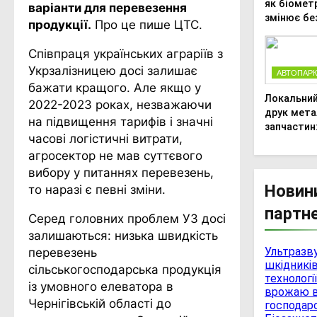
як біомет
варіанти для перевезення
змінює бе
продукції.
Про це пише ЦТС.
агропідпр
Співпраця українських аграріїв з
Укрзалізницею досі залишає
АВТОПАР
бажати кращого. Але якщо у
Локальний
2022-2023 роках, незважаючи
друк мета
на підвищення тарифів і значні
запчастин
часові логістичні витрати,
швидке
агросектор не мав суттєвого
прототип
рятує пос
вибору у питаннях перевезень,
Новин
то наразі є певні зміни.
партне
Серед головних проблем УЗ досі
залишаються: низька швидкість
Ультразв
перевезень
шкідників
сільськогосподарська продукція
технологі
із умовного елеватора в
врожаю в
Чернігівській області до
господар