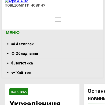
Agro & Auto
ПОВІДОМИТИ НОВИНУ
Новини Агротеху Та Логістики
МЕНЮ
🚜 Автопарк
⚙️ Обладнання
🚦 Логістика
🛩️ Хай-тек
Остан
ЛОГІСТИКА
новин
Укрзалізниця