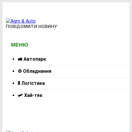
Перейти
до
вмісту
Agro & Auto
ПОВІДОМИТИ НОВИНУ
Новини Агротеху Та Логістики
МЕНЮ
🚜 Автопарк
⚙️ Обладнання
🚦 Логістика
🛩️ Хай-тек