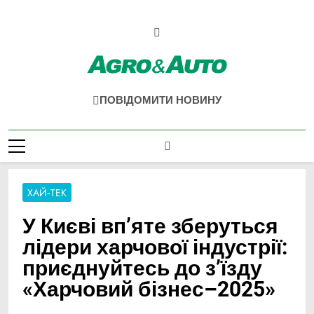
Перейти
до
вмісту
Agro & Auto
Новини Агротеху Та Логістики
ПОВІДОМИТИ НОВИНУ
ХАЙ-ТЕК
У Києві вп’яте зберуться
лідери харчової індустрії:
приєднуйтесь до з’їзду
«Харчовий бізнес–2025»