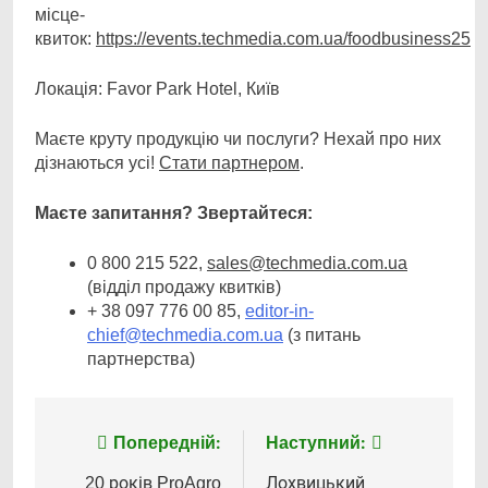
місце-
квиток:
ht
tps://events.techmedia.com.ua/foodbusiness25
Локація: Favor Park Hotel, Київ
Маєте круту продукцію чи послуги? Нехай про них
дізнаються усі!
Стати
партнер
ом
.
Маєте
за
питання
?
З
вертайтеся:
0 800 215 522,
sales@techmedia.com.ua
(відділ продажу квитків)
+ 38 097 776 00 85,
editor-in-
chief@techmedia.com.ua
(з питань
партнерства)
Попередній:
Наступний:
Навігація
20 років ProAgro
Лохвицький