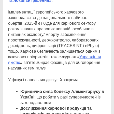
та локальні рішення»
.
Імплементації європейського харчового
законодавства до національного набирає
обертів. 2025-й є і буде для харчового сектору
роком значних правових новацій, особливо в
питаннях експорту/імпорту, забезпечення
простежуваності, держконтролю, лабораторних
досліджень, цифровізації (TRACES NT і ePhyto)
тощо. Харчова безпечність залишається одним з
ключових пріоритетів, тож е-журнал «
Управління
якістю
» вп’яте збирає фахівців для обговорення
насущних тем галузі.
У фокусі панельних дискусій зокрема:
Юридична сила Кодексу
Аліментаріусу
в
Україні
: що робити у разі суперечностей із
законодавством
Дослідження харчової продукції та
інгредієнтів на меламін
: вимога чи