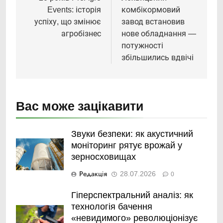
записів
Events: історія
комбікормовий
успіху, що змінює
завод встановив
агробізнес
нове обладнання —
потужності
збільшились вдвічі
Вас може зацікавити
Звуки безпеки: як акустичний
моніторинг рятує врожай у
зерносховищах
Редакція
28.07.2026
0
Гіперспектральний аналіз: як
технологія бачення
«невидимого» революціонізує