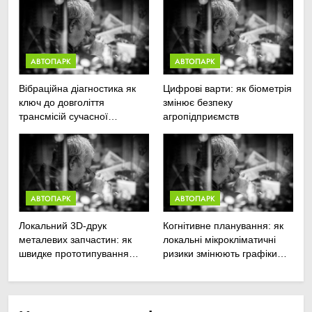
АВТОПАРК
АВТОПАРК
Вібраційна діагностика як
Цифрові варти: як біометрія
ключ до довголіття
змінює безпеку
трансмісій сучасної
агропідприємств
агротехніки
АВТОПАРК
АВТОПАРК
Локальний 3D-друк
Когнітивне планування: як
металевих запчастин: як
локальні мікрокліматичні
швидке прототипування
ризики змінюють графіки
рятує посівну
польових робіт