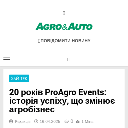
Перейти
до
вмісту
Agro & Auto
Новини Агротеху Та Логістики
ПОВІДОМИТИ НОВИНУ
ХАЙ-ТЕК
20 років ProAgro Events:
історія успіху, що змінює
агробізнес
0
Редакція
16.04.2025
1 Mins