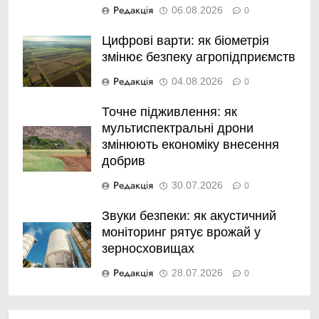
Редакція
06.08.2026
0
Цифрові варти: як біометрія
змінює безпеку агропідприємств
Редакція
04.08.2026
0
Точне підживлення: як
мультиспектральні дрони
змінюють економіку внесення
добрив
Редакція
30.07.2026
0
Звуки безпеки: як акустичний
моніторинг рятує врожай у
зерносховищах
Редакція
28.07.2026
0