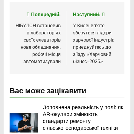
Попередній:
Наступний:
Навігація
записів
НІБУЛОН встановив
У Києві вп’яте
в лабораторіях
зберуться лідери
своїх елеваторів
харчової індустрії:
нове обладнання,
приєднуйтесь до
робочі місця
з’їзду «Харчовий
автоматизували
бізнес–2025»
Вас може зацікавити
Доповнена реальність у полі: як
AR-окуляри змінюють
стандарти ремонту
сільськогосподарської техніки