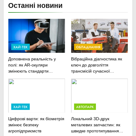
Останні новини
ХАЙ-ТЕК
ОБЛАДНАННЯ
Доповнена реальність у
Вібраційна діагностика як
полі: як AR-окуляри
ключ до довголіття
змінюють стандарти
трансмісій сучасної
ремонту
агротехніки
сільськогосподарської
техніки
ХАЙ-ТЕК
АВТОПАРК
Цифрові варти: як біометрія
Локальний 3D-друк
змінює безпеку
металевих запчастин: як
агропідприємств
швидке прототипування