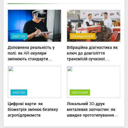
ХАЙ-ТЕК
ОБЛАДНАННЯ
Доповнена реальність у
Вібраційна діагностика як
полі: як AR-окуляри
ключ до довголіття
змінюють стандарти
трансмісій сучасної
ремонту
агротехніки
сільськогосподарської
техніки
ХАЙ-ТЕК
АВТОПАРК
Цифрові варти: як
Локальний 3D-друк
біометрія змінює безпеку
металевих запчастин: як
агропідприємств
швидке прототипування
рятує посівну