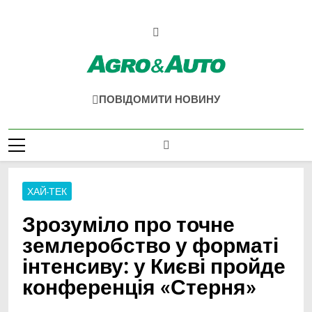
Перейти
до
вмісту
Agro & Auto
Новини Агротеху Та Логістики
ПОВІДОМИТИ НОВИНУ
ХАЙ-ТЕК
Зрозуміло про точне
землеробство у форматі
інтенсиву: у Києві пройде
конференція «Стерня»