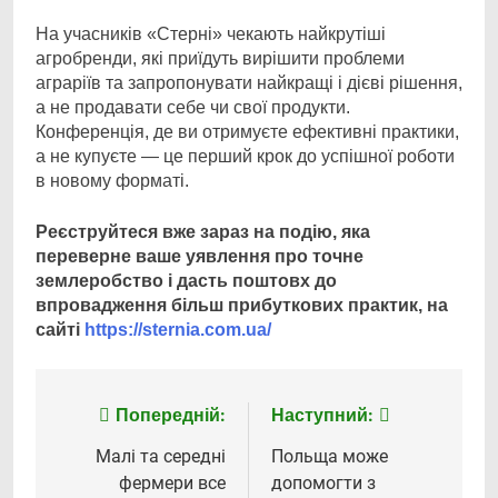
На учасників «Стерні» чекають найкрутіші
агробренди, які приїдуть вирішити проблеми
аграріїв та запропонувати найкращі і дієві рішення,
а не продавати себе чи свої продукти.
Конференція, де ви отримуєте ефективні практики,
а не купуєте — це перший крок до успішної роботи
в новому форматі.
Реєструйтеся вже зараз на подію, яка
переверне ваше уявлення про точне
землеробство і дасть поштовх до
впровадження більш прибуткових практик, на
сайті
https://sternia.com.ua/
Попередній:
Наступний:
Навігація
записів
Малі та середні
Польща може
фермери все
допомогти з