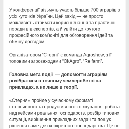
У конференції візьмуть участь більше 700 аграріїв з
усіх куточків України. Цей захід — не просто
можливість отримати корисні знання та практичні
поради від експертів, а й увійти до крутого
професійного ком’юніті для обговорення ідей та
обміну досвідом.
Організатором “Стерні” є команда Agroshow, з її
топовими агрозаходами “OkAgro”, “Re:farm”.
Головна мета події — допомогти аграріям
розібратися в точному землеробстві на
прикладах, а не лише в теорії.
«Стерня» пройде у сучасному форматі
інтенсивного та продуктивного спілкування: робота
над кейсами реальних господарств, розбір типових
ситуації, вирішення прикладних задач та пошук
рішення саме для конкретного господарства. Це не