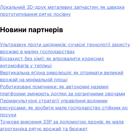
Локальний 3D-друк металевих запчастин: як швидке
прототипування рятує посівну
Новини партнерів
Ультразвук проти шкідників: сучасні технології захисту
врожаю в малих господарствах
Біозахист без хімії: як впровадити корисних
ентомофагів у теплиці
Вертикальна ягідна революція: як отримати великий
врожай на мінімальній площі
Роботизовані помічники: як автономні наземні
платформи змінюють догляд за органічними овочами
Пермакультурні стратегії управління водними
ресурсами: як зробити мале господарство стійким до
посухи
Точкове внесення ЗЗР за допомогою дронів: як мала
агротехніка рятує врожай та бюджет