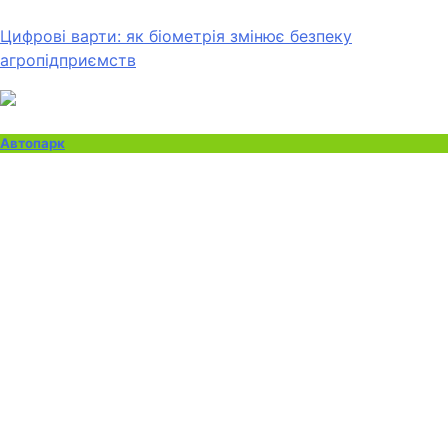
Цифрові варти: як біометрія змінює безпеку
агропідприємств
Автопарк