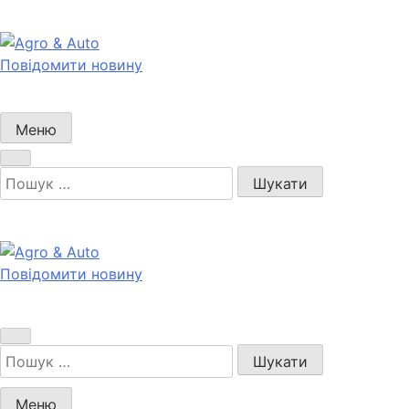
Перейти
до
вмісту
Повідомити новину
Agro & Auto
Новини агротеху та логістики
Меню
Пошук:
Повідомити новину
Agro & Auto
Новини агротеху та логістики
Пошук:
Меню