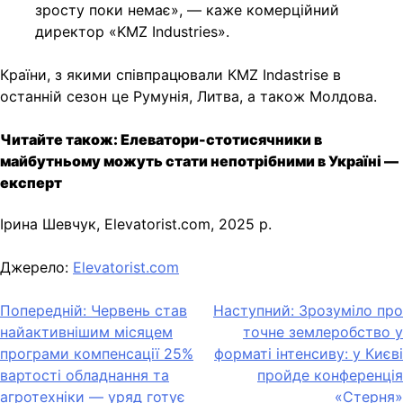
зросту поки немає», — каже комерційний
директор «KMZ Industries».
Країни, з якими співпрацювали КMZ Indastrise в
останній сезон це Румунія, Литва, а також Молдова.
Читайте також: Елеватори-стотисячники в
майбутньому можуть стати непотрібними в Україні —
експерт
Ірина Шевчук, Elevatorist.com, 2025 р.
Джерело:
Elevatorist.com
Навігація
Попередній:
Червень став
Наступний:
Зрозуміло про
найактивнішим місяцем
точне землеробство у
записів
програми компенсації 25%
форматі інтенсиву: у Києві
вартості обладнання та
пройде конференція
агротехніки — уряд готує
«Стерня»