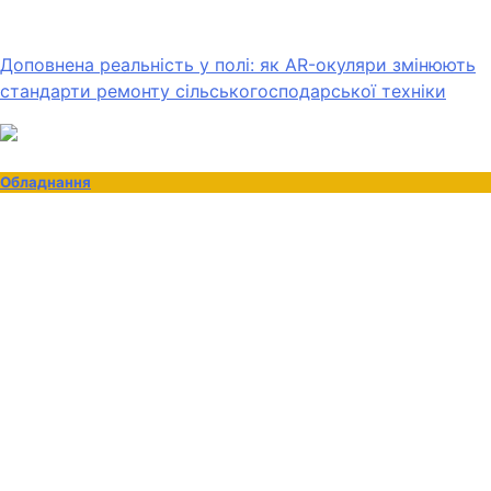
Доповнена реальність у полі: як AR-окуляри змінюють
стандарти ремонту сільськогосподарської техніки
Обладнання