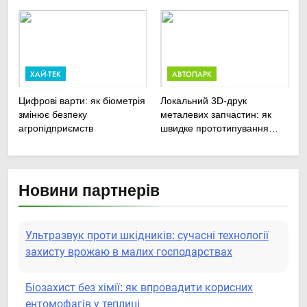
ремонту
агротехніки
сільськогосподарської
техніки
ХАЙ-ТЕК
АВТОПАРК
Цифрові варти: як біометрія
Локальний 3D-друк
змінює безпеку
металевих запчастин: як
агропідприємств
швидке прототипування
рятує посівну
Новини партнерів
Ультразвук проти шкідників: сучасні технології
захисту врожаю в малих господарствах
Біозахист без хімії: як впровадити корисних
ентомофагів у теплиці