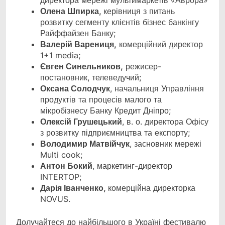
директора мережі мультимаркетів «Аврора»
Олена Шпирка,
керівниця з питань
розвитку сегменту клієнтів бізнес банкінгу
Райффайзен Банку;
Валерій Варениця,
комерційний директор
1+1 media;
Євген Синельников,
режисер-
постановник, телеведучий;
Оксана Солодчук
, начальниця Управління
продуктів та процесів малого та
мікробізнесу Банку Кредит Дніпро;
Олексій Грушецький
, в. о. директора Офісу
з розвитку підприємництва та експорту;
Володимир Матвійчук
, засновник мережі
Multi cook;
Антон Бокий
, маркетинг-директор
INTERTOP;
Дарія Іванченко,
комерційна директорка
NOVUS.
Долучайтеся до найбільшого в Україні фестивалю