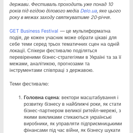
держави
.
Фестиваль проходить уже понад 10
років під егідою ділового медіа
Delo.ua
, яке цього
року в межах заходу святкуватиме 20-річчя.
GET Business Festival
—
це мультиформатна
подія, де кожен учасник може обрати цікаві для
себе теми серед трьох тематичних сцен на одній
локації. Спікери фестивалю поділяться
перевіреними бізнес-стратегіями в Україні та за її
межами, аналітикою, прогнозами та
інструментами співпраці з державою.
Теми фестивалю:
Головна сцена
: вектори масштабування і
розвитку бізнесу в найближчі роки, як стати
бізнес-партнером великої ритейл-мережі, з
якими викликами стикаються українські
виробники, як управляти підприємницькими
фінансами під час війни, як бізнесу шукати