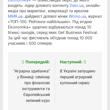
Ekonomika+
— бізнес/медіа бюро, до якого
входять: лідер ділового контенту
Delo.ua
, онлайн-
медіа про маркетинг, комунікації та креатив
MMR.ua
,
дайджест ділової жінки
Womo.ua
, журнал
«ТОП-100. Рейтинги найбільших». Під егідою
Ekonomika+ щорічно відбуваються понад 10
бізнес-заходів, серед яких Get Business Festival.
За цей час фестиваль об’єднав понад 10 000
учасників і 500 спікерів.
Попередній:
Наступний:
Навігація
записів
“Аграрна здибанка”
В Україні запущено
у Вінниці: семінар
перший аграрний
про фінансові
купонний сервіс
інструменти та
Європейський
зелений курс