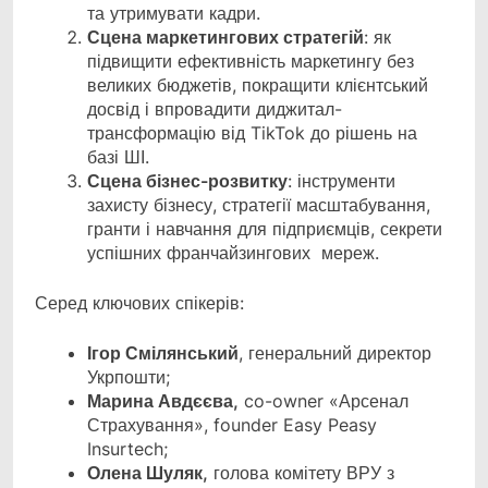
та утримувати кадри.
Сцена маркетингових стратегій
: як
підвищити ефективність маркетингу без
великих бюджетів, покращити клієнтський
досвід і впровадити диджитал-
трансформацію від TikTok до рішень на
базі ШІ.
Сцена бізнес-розвитку
: інструменти
захисту бізнесу, стратегії масштабування,
гранти і навчання для підприємців, секрети
успішних франчайзингових мереж.
Серед ключових спікерів:
Ігор Смілянський
, генеральний директор
Укрпошти;
Марина Авдєєва,
co-owner «Арсенал
Страхування», founder Easy Peasy
Insurtech;
Олена Шуляк,
голова комітету ВРУ з