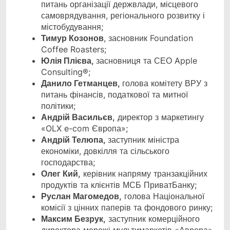
питань організації держвлади, місцевого
самоврядування, регіонального розвитку і
містобудування;
Тимур Козонов
, засновник Foundation
Coffee Roasters;
Юлія Плієва,
засновниця та СЕО Apple
Consulting®;
Данило Гетманцев,
голова комітету ВРУ з
питань фінансів, податкової та митної
політики;
Андрій Васильєв,
директор з маркетингу
«OLX e-com Європа»;
Андрій Телюпа,
заступник міністра
економіки, довкілля та сільського
господарства;
Олег Кий,
керівник напряму транзакційних
продуктів та клієнтів МСБ ПриватБанку;
Руслан Магомедов,
голова Національної
комісії з цінних паперів та фондового ринку;
Максим Безрук,
заступник комерційного