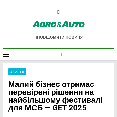
Перейти
до
вмісту
Agro & Auto
Новини Агротеху Та Логістики
ПОВІДОМИТИ НОВИНУ
ХАЙ-ТЕК
Малий бізнес отримає
перевірені рішення на
найбільшому фестивалі
для МСБ — GET 2025