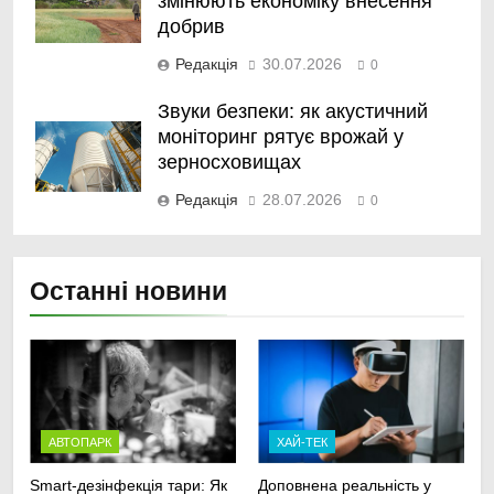
змінюють економіку внесення
добрив
Редакція
30.07.2026
0
Звуки безпеки: як акустичний
моніторинг рятує врожай у
зерносховищах
Редакція
28.07.2026
0
Останні новини
АВТОПАРК
ХАЙ-ТЕК
Smart-дезінфекція тари: Як
Доповнена реальність у