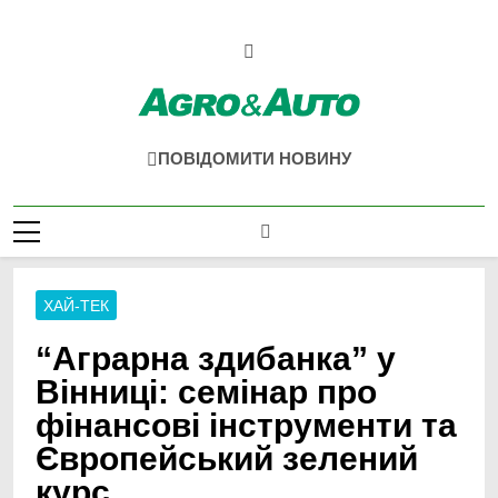
Перейти
до
вмісту
Agro & Auto
Новини Агротеху Та Логістики
ПОВІДОМИТИ НОВИНУ
ХАЙ-ТЕК
“Аграрна здибанка” у
Вінниці: семінар про
фінансові інструменти та
Європейський зелений
курс