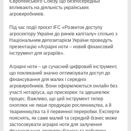
Європейського Союзу, що безпосередньо
впливають на діяльність українських
агровиробників.
Під час події проєкт IFC «Розвиток доступу
агросектору України до ринків капіталу» спільно з
Національним депозитарієм України проведуть
презентацію «Аграрні ноти – новий фінансовий
інструмент для аграріїв».
Аграрні ноти – це сучасний цифровий інструмент,
що покликаний значно оптимізувати доступ до
фінансування для малих і середніх
агровиробників. Вони оформлюються онлайн без
участі нотаріуса, що прискорює та здешевлює
процес. Важливо, що цей інструмент тепер
охоплює не лише продукцію рослинництва, а й
тваринництва та її первинної переробки. Експерти
пояснять, як саме малий та середній бізнес може
застосовувати аграрні ноти для залучення
фінансування, розвитку бізнесу та побудови