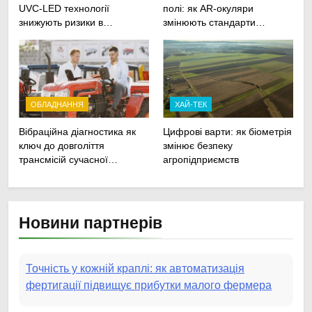
UVC-LED технології
полі: як AR-окуляри
знижують ризики в
змінюють стандарти
агрологістиці
ремонту
сільськогосподарської
техніки
ОБЛАДНАННЯ
ХАЙ-ТЕК
Вібраційна діагностика як
Цифрові варти: як біометрія
ключ до довголіття
змінює безпеку
трансмісій сучасної
агропідприємств
агротехніки
Новини партнерів
Точність у кожній краплі: як автоматизація
фертигації підвищує прибутки малого фермера