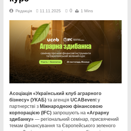
0
Редакція
11.11.2025
1 Mins
Асоціація «Український клуб аграрного
бізнесу» (УКАБ)
та агенція
UCABeven
t у
партнерстві з
Міжнародною фінансовою
корпорацією (IFC)
запрошують на
«Аграрну
здибанку»
— регіональний семінар, присвячений
темам фінансування та Європейського зеленого