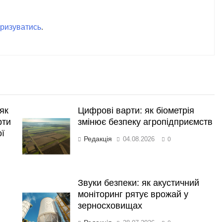
ризуватись
.
як
Цифрові варти: як біометрія
рти
змінює безпеку агропідприємств
ої
Редакція
04.08.2026
0
Звуки безпеки: як акустичний
моніторинг рятує врожай у
зерносховищах