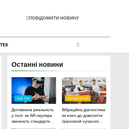
ПОВІДОМИТИ НОВИНУ
-ТЕК
Останні новини
ХАЙ-ТЕК
ОБЛАДНАННЯ
Доповнена реальність
Вібраційна діагностика
у полі: як AR-окуляри
як ключ до довголіття
змінюють стандарти
трансмісій сучасної
ремонту
агротехніки