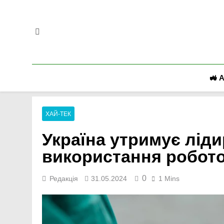
Перейти
до
вмісту
🚜 
ХАЙ-ТЕК
Україна утримує ліди
використання робото
0
Редакція
31.05.2024
1 Mins