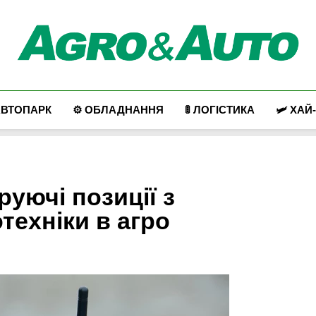
Agro & Auto
Новини Агротеху Та Логістики
АВТОПАРК
⚙️ ОБЛАДНАННЯ
🚦 ЛОГІСТИКА
🛩️ ХАЙ
руючі позиції з
техніки в агро