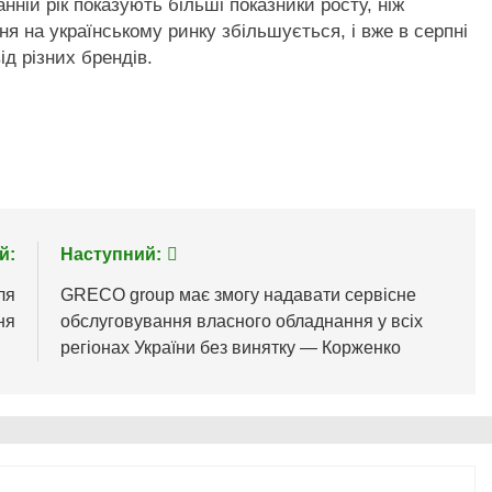
нній рік показують більші показники росту, ніж
ня на українському ринку збільшується, і вже в серпні
ід різних брендів.
й:
Наступний:
ля
GRECO group має змогу надавати сервісне
ня
обслуговування власного обладнання у всіх
регіонах України без винятку — Корженко