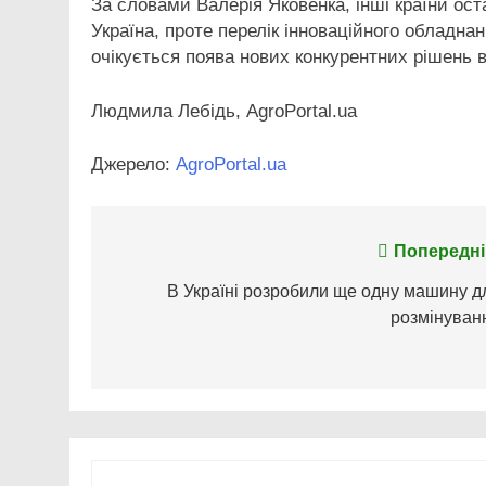
За словами Валерія Яковенка, інші країни оста
Україна, проте перелік інноваційного обладнан
очікується поява нових конкурентних рішень в
Людмила Лебідь, AgroPortal.ua
Джерело:
AgroPortal.ua
Навігація
Попередні
записів
В Україні розробили ще одну машину д
розмінуван