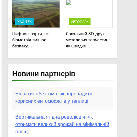
сільськогосподарської
техніки
ХАЙ-ТЕК
АВТОПАРК
Цифрові варти: як
Локальний 3D-друк
біометрія змінює
металевих запчастин:
безпеку
як швидке
агропідприємств
прототипування рятує
посівну
Новини партнерів
Біозахист без хімії: як впровадити
корисних ентомофагів у теплиці
Вертикальна ягідна революція: як
отримати великий врожай на мінімальній
площі