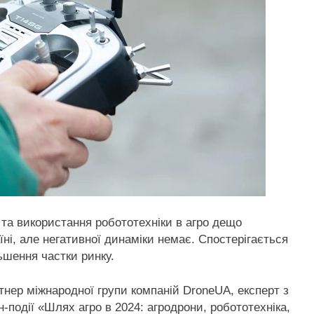
та використання робототехніки в агро дещо
ні, але негативної динаміки немає. Спостерігається
льшення частки ринку.
тнер міжнародної групи компаній DroneUA, експерт з
-події «Шлях агро в 2024: агродрони, робототехніка,