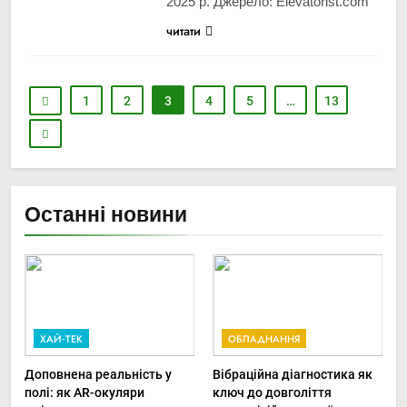
2025 р. Джерело: Elevatorist.com
читати
1
2
3
4
5
…
13
Останні новини
ХАЙ-ТЕК
ОБЛАДНАННЯ
Доповнена реальність у
Вібраційна діагностика як
полі: як AR-окуляри
ключ до довголіття