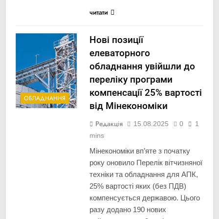
читати
Нові позиції
елеваторного
обладнання увійшли до
переліку програми
компенсації 25% вартості
ОБЛАДНАННЯ
від Мінекономіки
Редакція
15.08.2025
0
1
mins
Мінекономіки вп’яте з початку
року оновило Перелік вітчизняної
техніки та обладнання для АПК,
25% вартості яких (без ПДВ)
компенсується державою. Цього
разу додано 190 нових