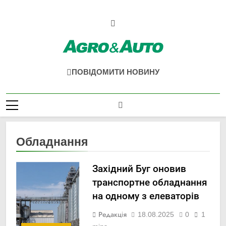
Перейти
до
вмісту
Agro & Auto
Новини Агротеху Та Логістики
ПОВІДОМИТИ НОВИНУ
Обладнання
Західний Буг оновив
транспортне обладнання
на одному з елеваторів
Редакція
18.08.2025
0
1