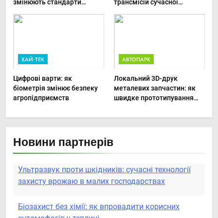
змінюють стандарти
трансмісій сучасної
ремонту
агротехніки
сільськогосподарської
техніки
ХАЙ-ТЕК
АВТОПАРК
Цифрові варти: як
Локальний 3D-друк
біометрія змінює безпеку
металевих запчастин: як
агропідприємств
швидке прототипування
рятує посівну
Новини партнерів
Біозахист без хімії: як впровадити корисних
ентомофагів у теплиці
Вертикальна ягідна революція: як отримати