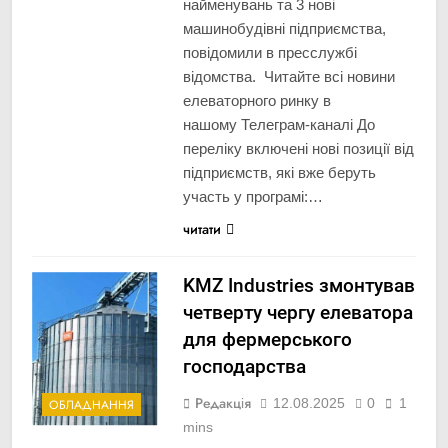
найменувань та 3 нові
машинобудівні підприємства,
повідомили в пресслужбі
відомства. Читайте всі новини
елеваторного ринку в
нашому Телеграм-каналі До
переліку включені нові позиції від
підприємств, які вже беруть
участь у програмі:…
читати
KMZ Industries змонтував
четверту чергу елеватора
для фермерського
господарства
Редакція
12.08.2025
0
1
ОБЛАДНАННЯ
mins