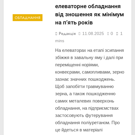
елеваторне обладнання
від зношення як мінімум
ОБЛАДНАННЯ
на пʼять років
Редакція
11.08.2025
0
1
mins
На елеваторах на етапі зсипання
збіжжя в завальну яму і далі при
переміщенні норіями,
конвеєрами, самопливами, зерно
зазнає значних пошкоджень.
Щоб запобігти травмуванню
зерна, а також пошкодженню
самих металевих поверхонь
обладнання, на підприємствах
застосовують футерування
обладнання поліуретаном. Про
це йдеться в матеріалі