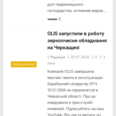
для тваринницького
господарства, основним видом…
читати
OLIS запустили в роботу
зерноочисне обладнання
на Черкащині
Редакція
25.07.2025
0
1
mins
ОБЛАДНАННЯ
Компанія OLIS завершила
монтаж і ввела в експлуатацію
барабанний сепаратор ЛУЧ
ЗСО-150А на підприємтсві в
Черкаській області. Про це
повідомили в пресслужбі
конмпанії. Підписуйтесь на наш
YouTube: Від листа металу до