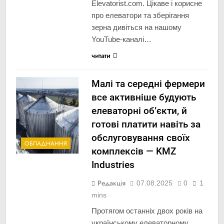
Elevatorist.com. Цікаве і корисне
про елеватори та зберігання
зерна дивіться на нашому
YouTube-каналі…
читати
Малі та середні фермери
все активніше будують
елеваторні об’єкти, й
готові платити навіть за
обслуговування своїх
ОБЛАДНАННЯ
комплексів — KMZ
Industries
Редакція
07.08.2025
0
1
mins
Протягом останніх двох років на
українському елеваторному