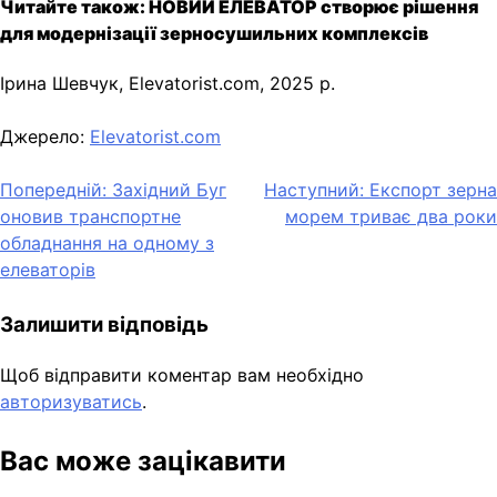
Читайте також: НОВИЙ ЕЛЕВАТОР створює рішення
для модернізації зерносушильних комплексів
Ірина Шевчук, Elevatorist.com, 2025 р.
Джерело:
Elevatorist.com
Навігація
Попередній:
Західний Буг
Наступний:
Експорт зерна
оновив транспортне
морем триває два роки
записів
обладнання на одному з
елеваторів
Залишити відповідь
Щоб відправити коментар вам необхідно
авторизуватись
.
Вас може зацікавити