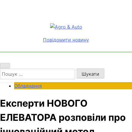
Перейти
до
вмісту
Agro & Auto
Новини агротеху та логістики
Повідомити новину
Пошук:
Обладнання
Експерти НОВОГО
ЕЛЕВАТОРА розповіли про
інноваційний метод