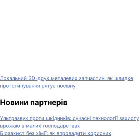
Локальний 3D-друк металевих запчастин: як швидке
прототипування рятує посівну
Новини партнерів
Ультразвук проти шкідників: сучасні технології захисту
врожаю в малих господарствах
Біозахист без хімії: як впровадити корисних