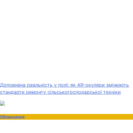
Доповнена реальність у полі: як AR-окуляри змінюють
стандарти ремонту сільськогосподарської техніки
Обладнання