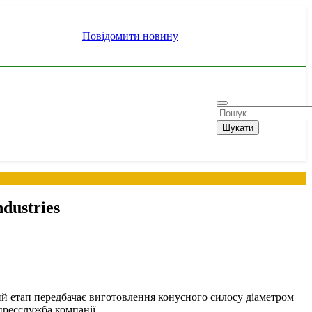
Повідомити новину
Пошук:
dustries
ний етап передбачає виготовлення конусного силосу діаметром
пресслужба компанії.