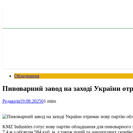
Перейти
до
вмісту
Обладнання
Пивоварний завод на заході України от
Редакція
19.08.2025
0
1 mins
KMZ Industries готує нову партію обладнання для пивоварного 
7,4 м з обсягом 584 куб. м, а також норій та ланцюгових скреб