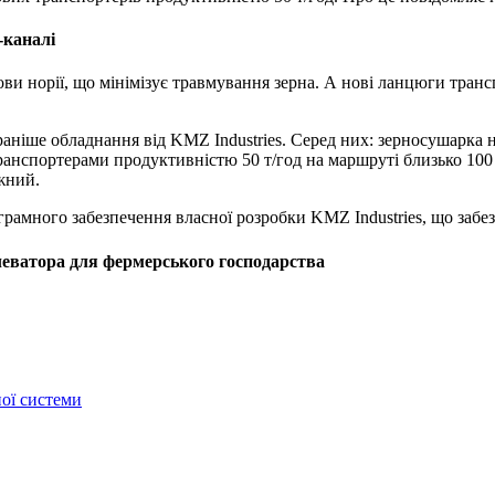
-каналі
ви норії, що мінімізує травмування зерна. А нові ланцюги транс
аніше обладнання від KMZ Industries. Серед них: зерносушарка 
ранспортерами продуктивністю 50 т/год на маршруті близько 10
ожний.
рамного забезпечення власної розробки KMZ Industries, що забе
леватора для фермерського господарства
ної системи