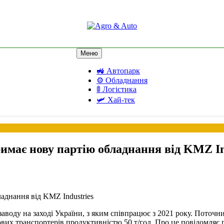
Agro & Auto
Новини агротеху та логістики
Меню
🚜 Автопарк
⚙️ Обладнання
🚦 Логістика
🛩️ Хай-тек
римає нову партію обладнання від KMZ In
заводу на заході України, з яким співпрацює з 2021 року. Поточ
кових транспортерів продуктивністю 50 т/год. Про це повідомляє 