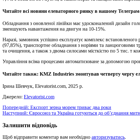
Читайте всі новини елеваторного ринку в нашому Телеграм
Обладнання з оновленої лінійки має удосконалений дизайн голо
зменшують навантаження на двигун на 10-15%.
Наразі, замовник успішно експлуатує комплекс встановленого р
(97,85%), транспортне обладнання з норіями та ланцюговими т
та очищення, а також з двома силосами місткістю по 5 тис. т к
Управління всіма процесами автоматизоване за допомогою прог
Читайте також: KMZ Industries змонтував четверту чергу е
Ірина Шевчук, Elevatorist.com, 2025 р.
Джерело:
Elevatorist.com
Навігація
Попередній:
Експорт зерна морем триває два роки
Наступний:
Євросоюз та Україна готуються до об’єднання мит
записів
Залишити відповідь
Щоб відправити коментар вам необхідно
авторизуватись
.