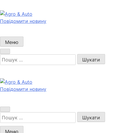
Перейти
до
вмісту
Повідомити новину
Agro & Auto
Новини агротеху та логістики
Меню
Пошук:
Повідомити новину
Agro & Auto
Новини агротеху та логістики
Пошук:
Меню