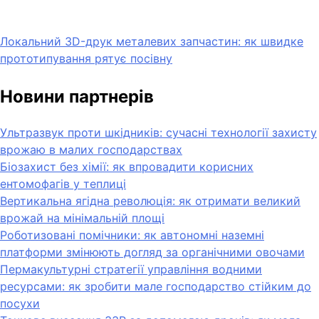
Локальний 3D-друк металевих запчастин: як швидке
прототипування рятує посівну
Новини партнерів
Ультразвук проти шкідників: сучасні технології захисту
врожаю в малих господарствах
Біозахист без хімії: як впровадити корисних
ентомофагів у теплиці
Вертикальна ягідна революція: як отримати великий
врожай на мінімальній площі
Роботизовані помічники: як автономні наземні
платформи змінюють догляд за органічними овочами
Пермакультурні стратегії управління водними
ресурсами: як зробити мале господарство стійким до
посухи