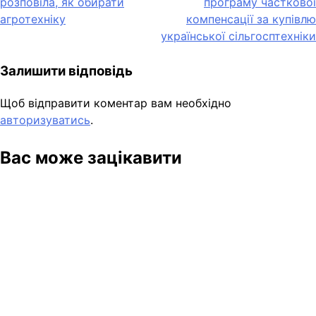
розповіла, як обирати
програму часткової
записів
агротехніку
компенсації за купівлю
української сільгосптехніки
Залишити відповідь
Щоб відправити коментар вам необхідно
авторизуватись
.
Вас може зацікавити