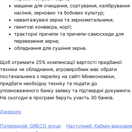
машини для очищення, сортування, калібрування
насіння, зернових та бобових культур;
навантажувачі зерна та зернометальники;
гвинтові конвеєра, норії;
тракторні причепи та причепи-самоскиди для
перевезення зерна;
обладнання для сушіння зерна.
Щоб отримати 25% компенсації вартості придбаної
техніки чи обладнання, агровиробник має обрати
постачальника з переліку на сайті Мінекономіки,
придбати необхідну техніку та подати до
уповноваженого банку заявку та підтвердні документи.
На сьогодні в програмі беруть участь 30 банків.
Джерело
Навігація
Попередній:
GRECO group
Наступний:
Кабмін відновив