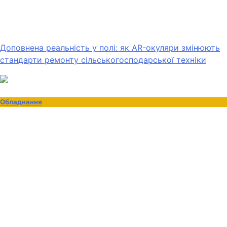
Доповнена реальність у полі: як AR-окуляри змінюють
стандарти ремонту сільськогосподарської техніки
Обладнання