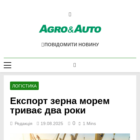
Перейти
до
вмісту
Agro & Auto
Новини Агротеху Та Логістики
ПОВІДОМИТИ НОВИНУ
ЛОГІСТИКА
Експорт зерна морем
триває два роки
0
Редакція
19.08.2025
1 Mins