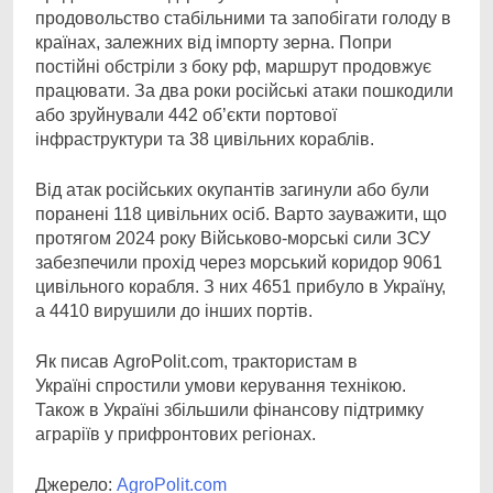
продовольство стабільними та запобігати голоду в
країнах, залежних від імпорту зерна. Попри
постійні обстріли з боку рф, маршрут продовжує
працювати. За два роки російські атаки пошкодили
або зруйнували 442 об’єкти портової
інфраструктури та 38 цивільних кораблів.
Від атак російських окупантів загинули або були
поранені 118 цивільних осіб. Варто зауважити, що
протягом 2024 року Військово-морські сили ЗСУ
забезпечили прохід через морський коридор 9061
цивільного корабля. З них 4651 прибуло в Україну,
а 4410 вирушили до інших портів.
Як писав AgroPolit.com, трактористам в
Україні спростили умови керування технікою.
Також в Україні збільшили фінансову підтримку
аграріїв у прифронтових регіонах.
Джерело:
AgroPolit.com