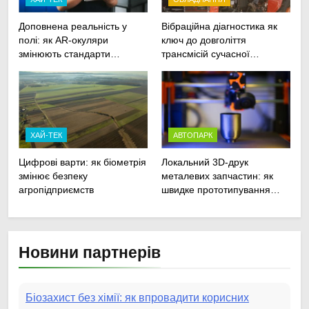
Доповнена реальність у
Вібраційна діагностика як
полі: як AR-окуляри
ключ до довголіття
змінюють стандарти
трансмісій сучасної
ремонту
агротехніки
сільськогосподарської
техніки
ХАЙ-ТЕК
АВТОПАРК
Цифрові варти: як біометрія
Локальний 3D-друк
змінює безпеку
металевих запчастин: як
агропідприємств
швидке прототипування
рятує посівну
Новини партнерів
Біозахист без хімії: як впровадити корисних