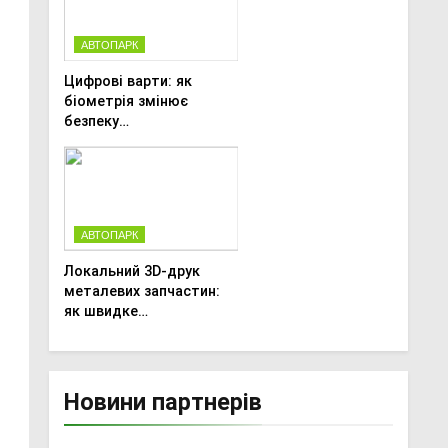
АВТОПАРК
Цифрові варти: як
біометрія змінює
безпеку
агропідприємств
АВТОПАРК
Локальний 3D-друк
металевих запчастин:
як швидке
прототипування рятує
посівну
Новини партнерів