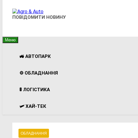
Agro & Auto
ПОВІДОМИТИ НОВИНУ
Новини Агротеху Та Логістики
Меню
🚜 АВТОПАРК
⚙️ ОБЛАДНАННЯ
🚦 ЛОГІСТИКА
🛩️ ХАЙ-ТЕК
ОБЛАДНАННЯ