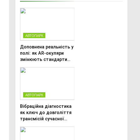
АВТОПАРК
Доповнена реальність у
полі: як AR-окуляри
змінюють стандарти
ремонту
сільськогосподарської
техніки
АВТОПАРК
Вібраційна діагностика
як ключ до довголіття
трансмісій сучасної
агротехніки