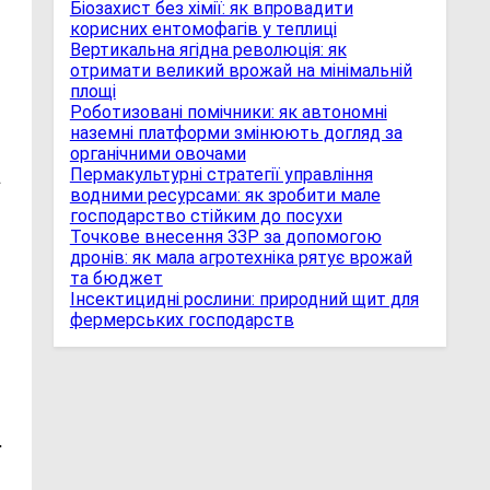
Біозахист без хімії: як впровадити
корисних ентомофагів у теплиці
Вертикальна ягідна революція: як
отримати великий врожай на мінімальній
площі
Роботизовані помічники: як автономні
наземні платформи змінюють догляд за
органічними овочами
Пермакультурні стратегії управління
т
водними ресурсами: як зробити мале
господарство стійким до посухи
Точкове внесення ЗЗР за допомогою
дронів: як мала агротехніка рятує врожай
та бюджет
Інсектицидні рослини: природний щит для
фермерських господарств
.