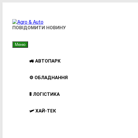
Перейти
до
вмісту
Agro & Auto
ПОВІДОМИТИ НОВИНУ
Новини Агротеху Та Логістики
Меню
🚜 АВТОПАРК
⚙️ ОБЛАДНАННЯ
🚦 ЛОГІСТИКА
🛩️ ХАЙ-ТЕК