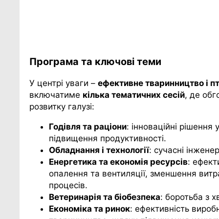
Програма та ключові теми
У центрі уваги –
ефективне
тваринництво і п
включатиме
кілька
тематичн
их
сесі
й
, де об
розвитку галузі:
Год
івля
та раціони
: інноваційні рішення 
підвищення продуктивності.
Обладнання
і
технології
: сучасні інжене
Енергетика та економія ресурсів
: ефект
опалення та вентиляції, зменшення витр
процесів.
Ветеринарія та
біобезпека
: боротьба з 
Економіка та ринок
: ефективність вироб