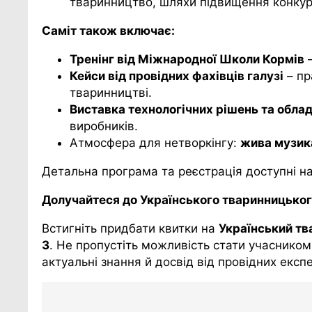
тваринництво, шляхи підвищення конку
С
аміт також включає:
Т
ренінг від Міжнародної Школи Кормів
–
Кейси від провідних фахівців галузі
– пр
тваринництві.
Виставка технологічних рішень та обла
виробників.
Атмосфера для нетворкінгу:
жива музик
Детальна програма та реєстрація доступні на 
Долучайтеся до Українського тваринницьког
Встигніть придбати квитки на
Український тв
3
. Не пропустіть можливість стати учаснико
актуальні знання й досвід від провідних експе
Навігація