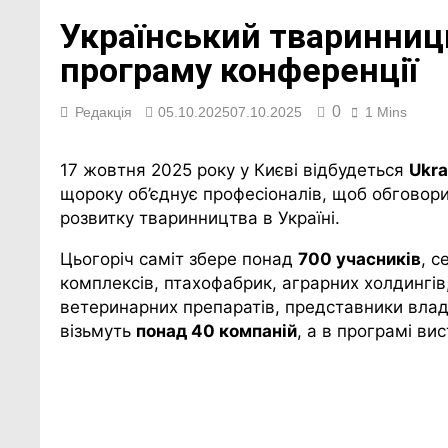
Український тваринниц
програму конференції
0
Редакція
05.10.2025
07.10.2025
1 Mins
17 жовтня 2025 року у Києві відбудеться
Ukra
щороку об’єднує професіоналів, щоб обговори
розвитку тваринництва в Україні.
Цьогоріч саміт збере понад
700 учасників
, с
комплексів, птахофабрик, аграрних холдингів
ветеринарних препаратів, представники влади 
візьмуть
понад 40 компаній
, а в програмі ви