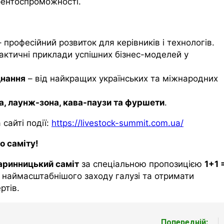
рентоспроможності.
 професійний розвиток для керівників і технологів.
актичні приклади успішних бізнес-моделей у
днання
– від найкращих українських та міжнародних
а,
лаунж
-зона, кава-паузи та фуршети
.
сайті події:
https://livestock-summit.com.ua/
о саміту!
аринницький саміт
за спеціальною пропозицією
1+1 
м наймасштабнішого заходу галузі та отримати
ртів.
Попередній: